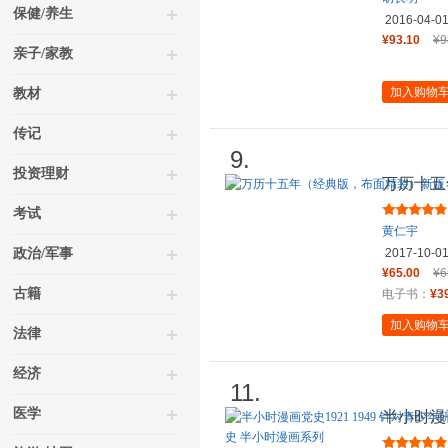
保健/养生
2016-04-0
¥93.10
¥9
亲子/家教
加入购物
教材
传记
9.
投资理财
万历十五
考试
黄仁宇
政治/军事
2017-10-0
¥65.00
¥6
古籍
电子书：
¥3
加入购物
法律
经济
11.
医学
半小时漫画
给孩子们