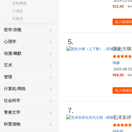
2014-11-0
史料典籍
¥22.40
¥2
口述史
民族史
加入购物
哲学/宗教
5.
心理学
国史大纲
动漫/幽默
钱穆
艺术
2025-08-0
¥68.00
¥9
管理
计算机/网络
加入购物
社会科学
7.
青春文学
毛泽东评
科普读物
胡长明