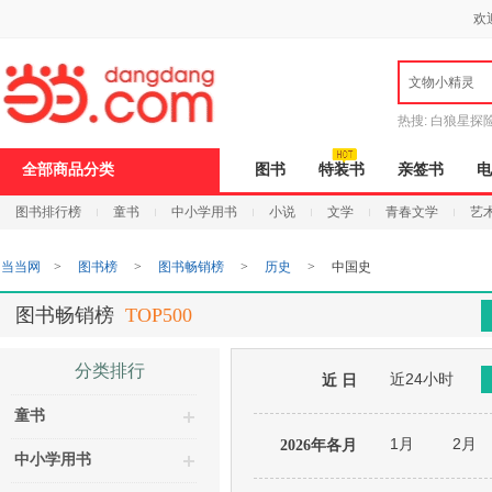
新
欢
窗
口
打
文物小精灵
开
无
障
热搜:
白狼星探
碍
说
全部商品分类
图书
特装书
亲签书
电
明
页
图书排行榜
童书
中小学用书
小说
文学
青春文学
艺
面,
按
Ctrl
当当网
>
图书榜
>
图书畅销榜
>
历史
>
中国史
加
波
浪
图书畅销榜
TOP500
键
打
开
分类排行
近24小时
导
近 日
盲
童书
模
式
1月
2月
2026年各月
中小学用书