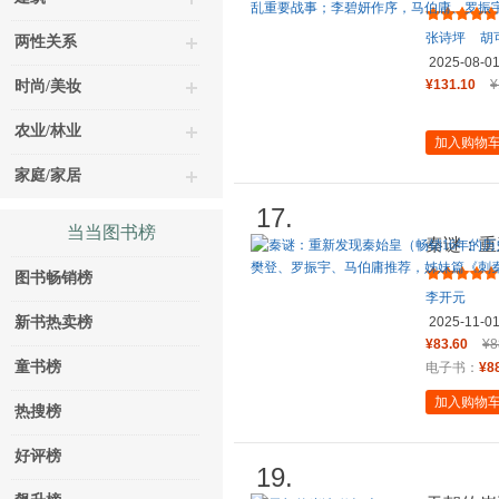
年度历史
张诗坪
胡
两性关系
2025-08-0
¥131.10
¥
时尚/美妆
农业/林业
加入购物
家庭/家居
17.
当当图书榜
秦谜：重
推理开山
图书畅销榜
李开元
新书热卖榜
2025-11-0
¥83.60
¥8
童书榜
电子书：
¥8
加入购物
热搜榜
好评榜
19.