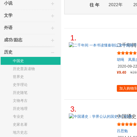
小说
2022年
2
往 年
文学
外语
1.
成功/励志
二千年间
历史
历史
胡绳
凤凰
中国史
2020-09-2
历史普及读物
¥9.40
¥28
世界史
史学理论
加入购物
历史随笔
文物考古
3.
历史地理
中国通史
专业史
史家名著
吕思勉
地方史志