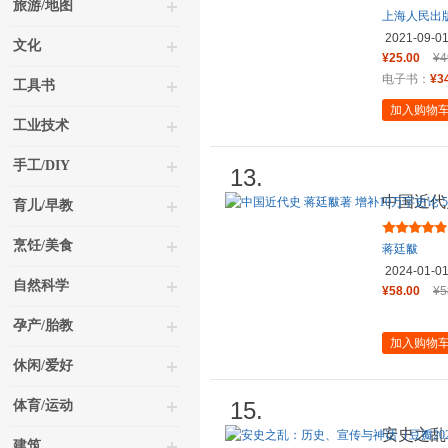
旅游/地图
上海人民出
读客文化
2021-09-0
文化
¥25.00
¥4
电子书：
¥3
工具书
加入购物
工业技术
手工/DIY
13.
中国近代史
育儿/早教
余幅珍稀插
烹饪/美食
蒋廷黻
2024-01-0
自然科学
¥58.00
¥5
孕产/胎教
加入购物
休闲/爱好
15.
体育/运动
安史之乱
建筑