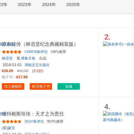
22年
2023年
2024年
2025年
箱包皮
手表饰
运动户
汽车用
食品
2.
手机通
苏东坡传（林语堂纪念典藏精装版）
数码影
1300058条评论
100%推荐
电脑办
林语堂
著,
博集天卷
出品
大家电
2018-01-01
湖南文艺出版社
家用电
¥26.00
¥52.00
(
5.0折
)
电子书：
¥17.99
加入购物车
购买电子书
收藏
4.
维特根斯坦传：天才之为责任
58247条评论
99.9%推荐
(英)
蒙克