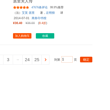
居里夫人传
47676条评论
99.9%推荐
（法）
艾芙·居里
著，
左明彻
译
2014-07-01
商务印书馆
¥30.40
¥36.00
(
8.4折
)
加入购物车
收藏
3
...
24
25
到第
页