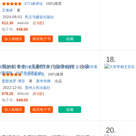
读读苏东坡
6713条评论
100%推荐
王海侠
著
2024-06-01
民主与建设出版社
¥12.30
¥48.00
(
2.6折
)
电子书：
¥48.00
加入购物车
购买电子书
收藏
18.
我的前半生（无删节末代皇帝自传，收录
特赦后珍贵文字，亲述清朝
...
23852条评论
100%推荐
爱新觉罗·溥仪
著，
新华先锋
出品
2022-12-01
贵州人民出版社
¥79.20
¥99.00
(
8.0折
)
电子书：
¥49.50
加入购物车
购买电子书
收藏
20.