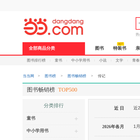
新
窗
口
打
开
无
障
热
碍
说
全部商品分类
图书
特装书
亲
明
页
图书排行榜
童书
中小学用书
小说
文学
青春
面,
按
Ctrl
当当网
>
图书榜
>
图书畅销榜
>
传记
加
波
浪
图书畅销榜
TOP500
键
打
开
分类排行
近
导
近 日
盲
童书
模
式
1
2026年各月
中小学用书