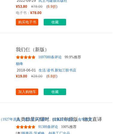
2022-09-29
民主与建设出版社
¥53.80
¥78.00
(
6.9折
)
电子书：
¥78.00
购买电子书
收藏
我们仨（新版）
1697080条评论
99.9%推荐
杨绛
2018-06-01
生活.读书.新知三联书店
¥19.00
¥28.00
(
6.8折
)
加入购物车
收藏
人类群星闪耀时（1927年原版，德文直译
无删节。犹豫就会败北，余
...
91389条评论
100%推荐
[奥]
斯蒂芬·茨威格
创美工厂出品