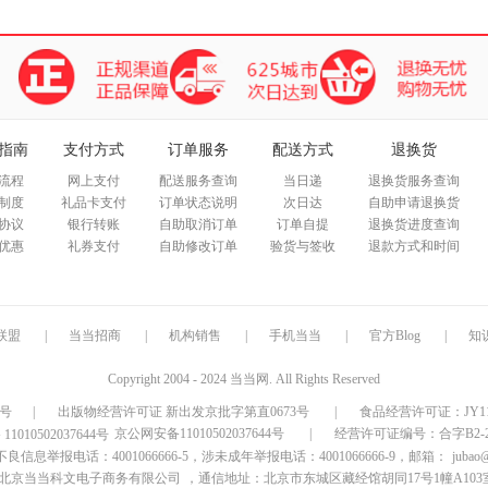
指南
支付方式
订单服务
配送方式
退换货
流程
网上支付
配送服务查询
当日递
退换货服务查询
制度
礼品卡支付
订单状态说明
次日达
自助申请退换货
协议
银行转账
自助取消订单
订单自提
退换货进度查询
优惠
礼券支付
自助修改订单
验货与签收
退款方式和时间
联盟
|
当当招商
|
机构销售
|
手机当当
|
官方Blog
|
知
Copyright 2004 - 2024 当当网. All Rights Reserved
9号
|
出版物经营许可证 新出发京批字第直0673号
|
食品经营许可证：JY1110
京公网安备11010502037644号
|
经营许可证编号：合字B2-20
信息举报电话：4001066666-5，涉未成年举报电话：4001066666-9，邮箱：
jubao
北京当当科文电子商务有限公司
，通信地址：北京市东城区藏经馆胡同17号1幢A103