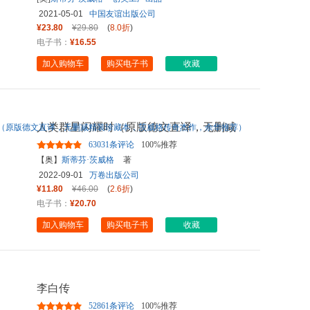
2021-05-01
中国友谊出版公司
¥23.80
¥29.80
(
8.0折
)
电子书：
¥16.55
加入购物车
购买电子书
收藏
人类群星闪耀时（原版德文直译，无删减
精装珍藏本，茨威格传奇杰
...
63031条评论
100%推荐
【奥】
斯蒂芬·茨威格
著
2022-09-01
万卷出版公司
¥11.80
¥46.00
(
2.6折
)
电子书：
¥20.70
加入购物车
购买电子书
收藏
李白传
52861条评论
100%推荐