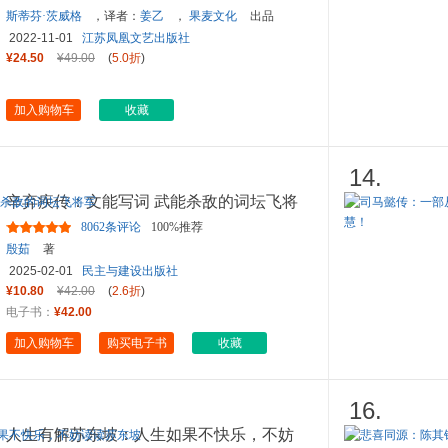
斯蒂芬·茨威格
，译者：
姜乙
，
果麦文化
出品
2022-11-01
江苏凤凰文艺出版社
¥24.50
¥49.00
(
5.0折
)
加入购物车
收藏
14.
辛弃疾传：文能写词 武能杀敌的词坛飞将
军
8062条评论
100%推荐
殷茹
著
2025-02-01
民主与建设出版社
¥10.80
¥42.00
(
2.6折
)
电子书：
¥42.00
加入购物车
购买电子书
收藏
16.
人生有解苏东坡：人生如果不快乐，不妨