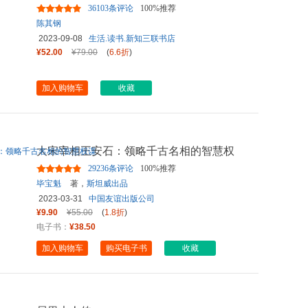
36103条评论
100%推荐
陈其钢
2023-09-08
生活.读书.新知三联书店
¥52.00
¥79.00
(
6.6折
)
加入购物车
收藏
大宋宰相王安石：领略千古名相的智慧权
谋
29236条评论
100%推荐
毕宝魁
著，
斯坦威出品
2023-03-31
中国友谊出版公司
¥9.90
¥55.00
(
1.8折
)
电子书：
¥38.50
加入购物车
购买电子书
收藏