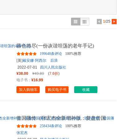
具
品
外
1
/25
品
讯
暮色将尽(一份诙谐坦荡的老年手记)
音
199648条评论
100%推荐
公
[英]
戴安娜·阿西尔
后浪
2022-07-01
四川人民出版社
器
¥38.00
¥49.80
(
7.6折
)
电子书：
¥16.99
加入购物车
购买电子书
收藏
曾国藩传（张宏杰全新增补版：复盘曾国
藩的人生路径及命运抉择。
...
258434条评论
100%推荐
张宏杰