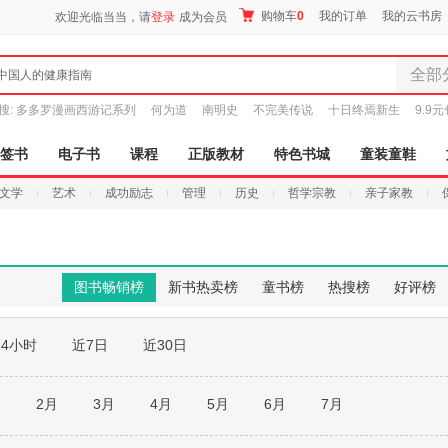
购物车
0
我的订单
我的云书房
欢迎光临当当，请
登录
成为会员
全部
中国人的健康指南
全部分
搜:
多多罗漫画西游记系列
何为道
南明史
不完美传说
十日终焉新生
9.9
尾品汇
图书
签书
电子书
课程
正版教材
特色书城
童装童鞋
电子书
文学
艺术
成功励志
管理
历史
哲学宗教
亲子家教
音像
影视
时尚美
母婴用
图书畅销榜
新书热卖榜
童书榜
热搜榜
好评榜
玩具
孕婴服
24小时
近7日
近30日
童装童
家居日
家具装
月
2月
3月
4月
5月
6月
7月
服装
鞋