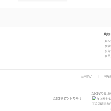
购物
购买
发票
服务
会员
公司简介
|
网站
京ICP证04118
京ICP备17043473号-1
|
互联网违法和不良