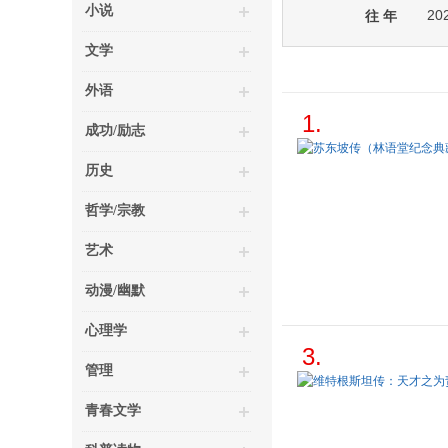
小说
20
往 年
文学
外语
1.
成功/励志
历史
哲学/宗教
艺术
动漫/幽默
心理学
3.
管理
青春文学