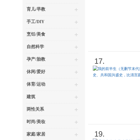
育儿/早教
手工/DIY
烹饪/美食
自然科学
孕产/胎教
17.
休闲/爱好
体育/运动
建筑
两性关系
时尚/美妆
19.
家庭/家居