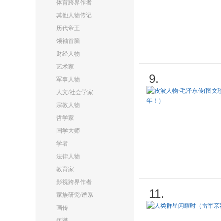
体育跨界作者
其他人物传记
历代帝王
领袖首脑
财经人物
艺术家
9.
军事人物
人文/社会学家
宗教人物
哲学家
国学大师
学者
法律人物
教育家
影视跨界作者
11.
家族研究/谱系
画传
年谱