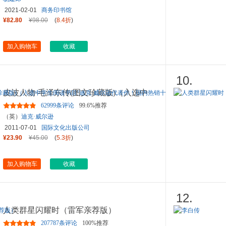
2021-02-01
商务印书馆
¥82.80
¥98.00
(
8.4折
)
加入购物车
收藏
10.
皮波人物·毛泽东传(图文珍藏版)（入选中
学生阅读书目!迪克·威尔
...
62999条评论
99.6%推荐
（英）
迪克·威尔逊
2011-07-01
国际文化出版公司
¥23.90
¥45.00
(
5.3折
)
加入购物车
收藏
12.
人类群星闪耀时（雷军亲荐版）
207787条评论
100%推荐