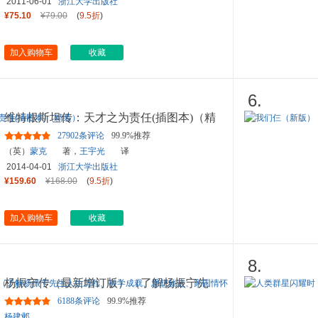
2011-06-01
浙江大学出版社
¥75.10
¥79.00
(
9.5折
)
加入购物车
收藏
6.
维特根斯坦传：天才之为责任(插图本)（精
装）
27902条评论
99.9%推荐
（英）
蒙克
著，
王宇光
译
2014-04-01
浙江大学出版社
¥159.60
¥168.00
(
9.5折
)
加入购物车
收藏
8.
杨振宁传（最新增订版）（了解杨振宁先
生人生历程、科学成就、思
...
6188条评论
99.9%推荐
杨建邺