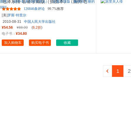
毛泽东传 名著珍藏版（插图本）（国外毛
泽东研究译丛）（全新升级
...
126846条评论
99.7%推荐
[美]
罗斯·特里尔
2010-08-31
中国人民大学出版社
¥54.56
¥88.00
(
6.2折
)
电子书：
¥34.80
加入购物车
购买电子书
收藏
1
2