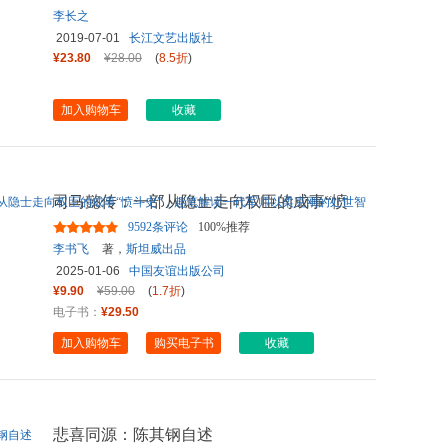
李长之
2019-07-01
长江文艺出版社
¥23.80
¥28.00
(
8.5折
)
加入购物车
收藏
司马懿传：一部从隐士走向权臣的成事“愤
斗史”，趣笔解读一代军
...
9592条评论
100%推荐
李书飞
著，
斯坦威出品
2025-01-06
中国友谊出版公司
¥9.90
¥59.00
(
1.7折
)
电子书：
¥29.50
加入购物车
购买电子书
收藏
悲喜同源：陈其钢自述