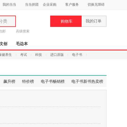
我的当当
当当拼团
企业采购
客户服务
切换无障碍
分类
我的订单
购物车
类
元包邮
高级搜索
文创
毛边本
保健养生
考试
科技
进口原版
电子书
妆
品
飙升榜
特价榜
电子书畅销榜
电子书新书热卖榜
饰
鞋
用
饰