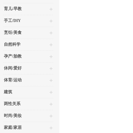
育儿/早教
手工/DIY
烹饪/美食
自然科学
孕产/胎教
休闲/爱好
体育/运动
建筑
两性关系
时尚/美妆
家庭/家居