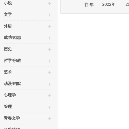
小说
2022年
2
往 年
文学
外语
成功/励志
历史
哲学/宗教
艺术
动漫/幽默
心理学
管理
青春文学