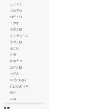
历代帝王
领袖首脑
财经人物
艺术家
军事人物
人文/社会学家
宗教人物
哲学家
学者
国学大师
法律人物
教育家
影视跨界作者
家族研究/谱系
画传
年谱
考试