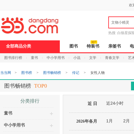
新
欢
窗
口
打
文物小精灵
开
无
障
热搜:
白狼星探
碍
说
全部商品分类
图书
特装书
亲签书
电
明
页
图书排行榜
童书
中小学用书
小说
文学
青春文学
艺
面,
按
Ctrl
当当网
>
图书榜
>
图书畅销榜
>
传记
>
女性人物
加
波
浪
图书畅销榜
TOP0
键
打
开
分类排行
近24小时
导
近 日
盲
童书
模
式
1月
2月
2026年各月
中小学用书