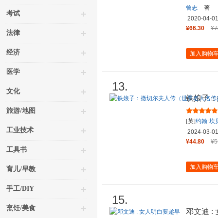
曾志
著
考试
2020-04-0
¥66.30
¥7
法律
经济
加入购物
医学
13.
文化
铁娘子：
藏系列）
旅游/地图
[英]
约翰·坎
工业技术
2024-03-0
¥44.80
¥5
工具书
加入购物
育儿/早教
手工/DIY
15.
烹饪/美食
邓文迪 