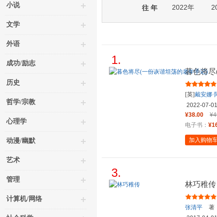
小说
2022年
2
往 年
文学
外语
1.
成功/励志
暮色将尽
历史
[英]
戴安娜·
哲学/宗教
2022-07-0
¥38.00
¥4
心理学
电子书：
¥1
加入购物
动漫/幽默
艺术
3.
管理
林巧稚传
计算机/网络
张清平
著