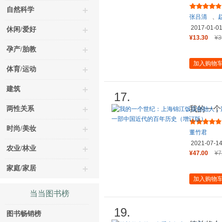
自然科学
张吕清
、
2017-01-0
休闲/爱好
¥13.30
¥3
孕产/胎教
加入购物
体育/运动
建筑
17.
我的一个
两性关系
任七届全
时尚/美妆
董竹君
2021-07-1
农业/林业
¥47.00
¥7
家庭/家居
加入购物
当当图书榜
19.
图书畅销榜