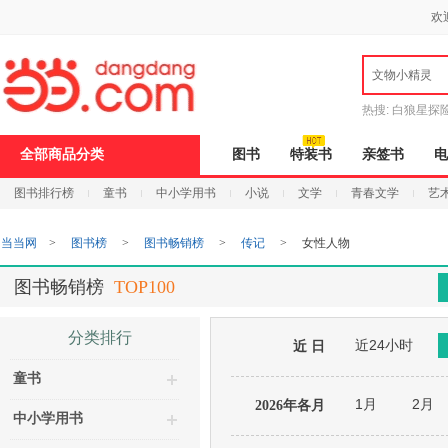
新
欢
窗
口
打
文物小精灵
开
无
障
热搜:
白狼星探
碍
说
全部商品分类
图书
特装书
亲签书
电
明
页
图书排行榜
童书
中小学用书
小说
文学
青春文学
艺
面,
按
Ctrl
当当网
>
图书榜
>
图书畅销榜
>
传记
>
女性人物
加
波
浪
图书畅销榜
TOP100
键
打
开
分类排行
近24小时
导
近 日
盲
童书
模
式
1月
2月
2026年各月
中小学用书