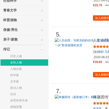
社会科学
2017-04-0
¥35.70
¥4
青春文学
加入购物
科普读物
保健/养生
5.
亲子/家教
人生由我
侠”埃隆
传记
[加]
梅耶·马
历史人物
2020-06-0
¥39.60
¥5
女性人物
人物合集
加入购物
科学家
文学家
政治人物
7.
自传
林徽因传
体育跨界作者
领袖首脑
张清平
著