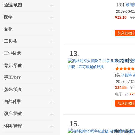
【美】
赖清
旅游/地图
2019-06-0
医学
¥22.10
¥2
文化
加入购物
工具书
13.
工业技术
梅格时空
育儿/早教
（全5册
(美)
马德琳·
手工/DIY
2017-07-0
¥84.55
¥2
烹饪/美食
电子书：
¥2
自然科学
加入购物
孕产/胎教
15.
休闲/爱好
哈利波特