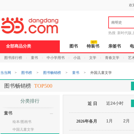
新
欢
窗
口
打
南明史
开
无
障
热搜:
新时代版
碍
邮
说
全部商品分类
图书
特装书
亲签书
电
明
页
图书排行榜
童书
中小学用书
小说
文学
青春文学
艺
面,
按
Ctrl
当当网
>
图书榜
>
图书畅销榜
>
童书
>
外国儿童文学
加
波
浪
图书畅销榜
TOP500
键
打
开
分类排行
近24小时
导
近 日
盲
童书
模
式
1月
2月
2026年各月
绘本/图画书
中国儿童文学