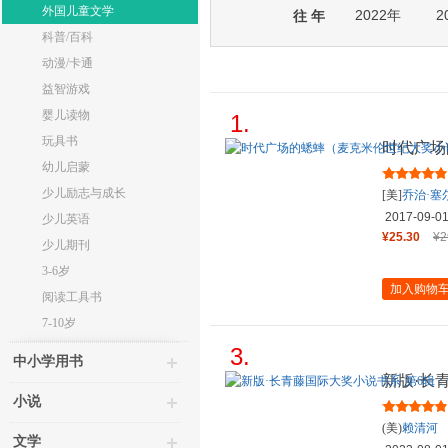
外国儿童文学
2022年
2
往 年
科普/百科
动漫/卡通
益智游戏
婴儿读物
1.
玩具书
时代广场
典藏本）
幼儿启蒙
少儿励志与成长
[美]
乔治·塞
2017-09-0
少儿英语
¥25.30
¥2
少儿期刊
3-6岁
加入购物
阅读工具书
7-10岁
3.
中小学用书
新版·长
二岁的旅
小说
(美)
赖清河
文学