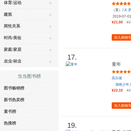
Ⅰ（第1卷
体育/运动
（英）
J.K.
建筑
2019-07-0
¥21.00
¥2
两性关系
加入购物
时尚/美妆
家庭/家居
17.
农业/林业
童年
当当图书榜
高尔基
湖南少年
图书畅销榜
¥22.10
¥2
新书热卖榜
加入购物
童书榜
热搜榜
19.