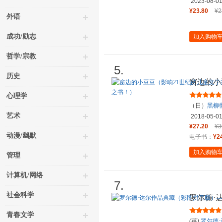
2023-08-0
¥23.80
¥2
外语
成功/励志
加入购物
哲学/宗教
5.
历史
窗边的小
作，北大
心理学
（日）
黑柳
艺术
2018-05-0
¥27.20
¥3
动漫/幽默
电子书：
¥2
加入购物
管理
计算机/网络
7.
社会科学
罗尔德·
不起的狐
青春文学
(英)
罗尔德·