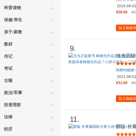
译。
2018-09-0
科普读物
¥28.00
¥2
保健/养生
加入购物
亲子/家教
教材
9.
当当正版
传记
子皮皮 
考试
阿斯特丽德
2021-08-0
古籍
¥31.50
¥3
政治/军事
加入购物
投资理财
法律
11.
新版·长
经济
年