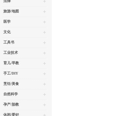
法律
旅游/地图
医学
文化
工具书
工业技术
育儿/早教
手工/DIY
烹饪/美食
自然科学
孕产/胎教
休闲/爱好