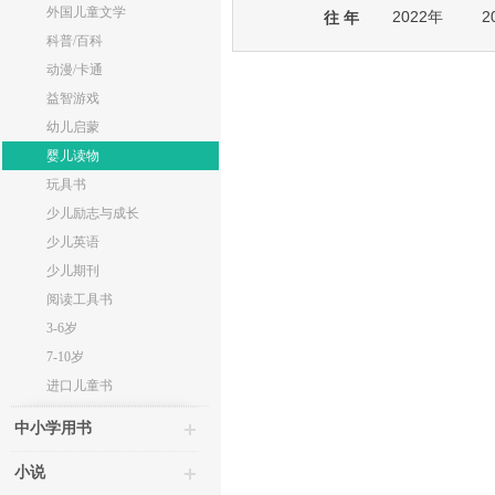
外国儿童文学
2022年
2
往 年
科普/百科
动漫/卡通
益智游戏
幼儿启蒙
婴儿读物
玩具书
少儿励志与成长
少儿英语
少儿期刊
阅读工具书
3-6岁
7-10岁
进口儿童书
中小学用书
小说