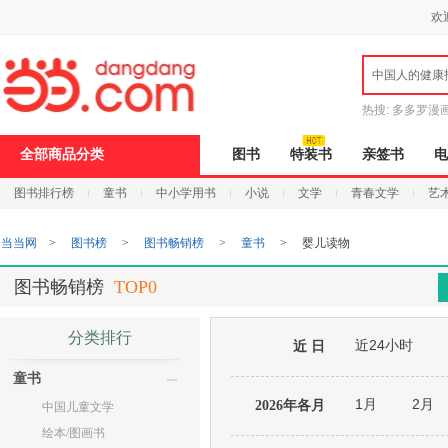
新
欢
窗
口
打
中国人的健康
开
无
障
热搜:
多多罗漫
碍
说
全部商品分类
图书
特装书
亲签书
电
明
页
图书排行榜
童书
中小学用书
小说
文学
青春文学
艺
面,
按
Ctrl
当当网
>
图书榜
>
图书畅销榜
>
童书
>
婴儿读物
加
波
浪
图书畅销榜
TOP0
键
打
开
分类排行
近24小时
导
近 日
盲
童书
模
式
1月
2月
2026年各月
中国儿童文学
绘本/图画书