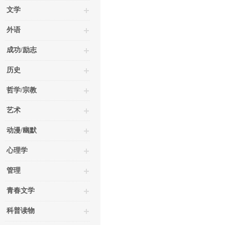
文学
外语
成功/励志
历史
哲学/宗教
艺术
动漫/幽默
心理学
管理
青春文学
科普读物