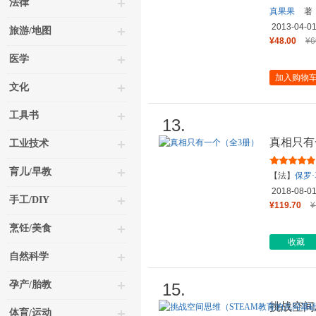
法律
真果果
著
2013-04-0
旅游/地图
¥48.00
¥6
医学
加入购物
文化
工具书
13.
真相只有
工业技术
育儿/早教
【法】
保罗
2018-08-0
手工/DIY
¥119.70
¥
烹饪/美食
收藏
自然科学
孕产/胎教
15.
挑战空间
体育/运动