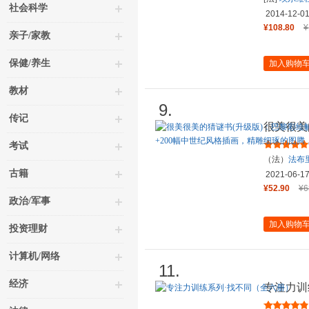
社会科学
2014-12-0
¥108.80
¥
亲子/家教
保健/养生
加入购物
教材
9.
传记
很美很美
手册！激
考试
（法）
法布
古籍
2021-06-1
¥52.90
¥6
政治/军事
加入购物
投资理财
计算机/网络
11.
经济
专注力训