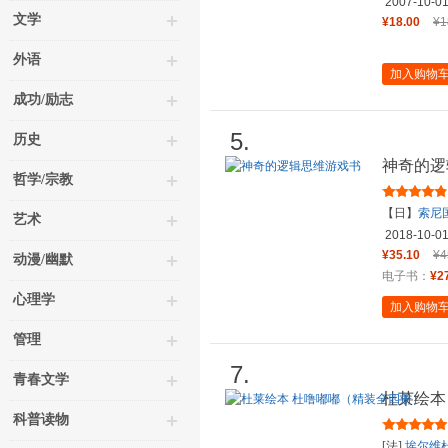
2007-10-0
文学
¥18.00
¥1
外语
加入购物
成功/励志
5.
历史
神奇的逻
哲学/宗教
【日】
索尼
艺术
2018-10-0
¥35.10
¥4
动漫/幽默
电子书：
¥2
心理学
加入购物
管理
7.
青春文学
杜莱绘本
科普读物
[法]
埃尔维