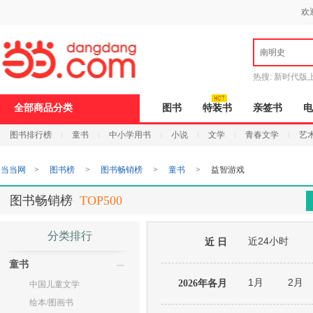
新
欢
窗
口
打
南明史
开
无
障
热搜:
新时代版
碍
邮
说
全部商品分类
图书
特装书
亲签书
电
明
页
图书排行榜
童书
中小学用书
小说
文学
青春文学
艺
面,
按
Ctrl
当当网
>
图书榜
>
图书畅销榜
>
童书
>
益智游戏
加
波
浪
图书畅销榜
TOP500
键
打
开
分类排行
近24小时
导
近 日
盲
童书
模
式
1月
2月
2026年各月
中国儿童文学
绘本/图画书