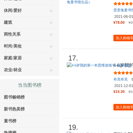
核心能力
歪歪兔童书
休闲/爱好
2021-06-0
建筑
¥78.00
¥2
两性关系
加入购物
时尚/美妆
17.
家庭/家居
4-6岁
农业/林业
布克布克
当当图书榜
2021-12-0
¥15.30
¥1
图书畅销榜
加入购物
新书热卖榜
童书榜
19.
热搜榜