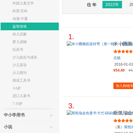
外国儿童文学
2022年
2
往 年
科普/百科
动漫/卡通
益智游戏
幼儿启蒙
1.
婴儿读物
米小圈脑
册）
玩具书
少儿励志与成长
北猫
2016-01-0
少儿英语
¥54.40
¥6
少儿期刊
阅读工具书
加入购物
3-6岁
进口儿童书
7-10岁
3.
斯凯瑞金
中小学用书
册）
小说
（美）
斯凯