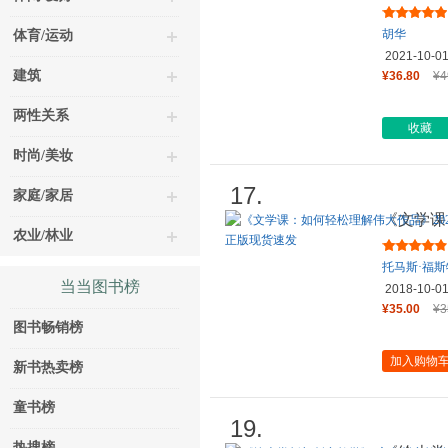
园
胡华
体育/运动
2021-10-0
建筑
¥36.80
¥4
两性关系
收藏
时尚/美妆
17.
家庭/家居
《文学课
农业/林业
百班千人
托马斯·福斯
当当图书榜
2018-10-0
¥35.00
¥3
图书畅销榜
加入购物
新书热卖榜
童书榜
19.
热搜榜