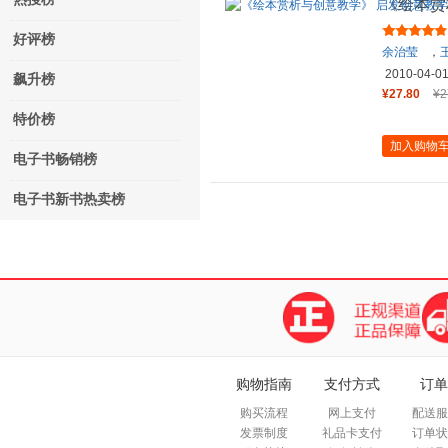
《绘本赏
书
好评榜
余治莹
，
2010-04-0
飙升榜
¥27.80
¥2
特价榜
加入购物
电子书畅销榜
电子书新书热卖榜
购物指南
支付方式
订单
购买流程
网上支付
配送服
发票制度
礼品卡支付
订单状