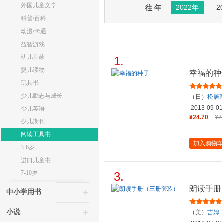
外国儿童文学
2022年
2
往 年
科普/百科
动漫/卡通
益智游戏
幼儿启蒙
1.
婴儿读物
幸福的种
玩具书
少儿励志与成长
（日）
松居
2013-09-0
少儿英语
¥24.70
¥2
少儿期刊
阅读工具书
加入购物
3-6岁
进口儿童书
7-10岁
3.
朗读手册
中小学用书
小说
（美）
吉姆