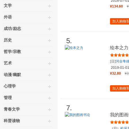
2016-07-0
文学
¥134.60
¥
外语
加入购物
成功/励志
5.
历史
绘本之力
哲学/宗教
[日]
河合隼
艺术
2019-01-0
¥32.80
¥3
动漫/幽默
心理学
加入购物
管理
7.
青春文学
我的图画
科普读物
（日）
松居