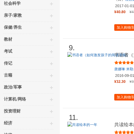
社会科学
2017-01-0
¥40.80
¥4
亲子/家教
保健/养生
加入购物
教材
9.
考试
书语者（
传记
唐娜琳·米勒
古籍
阿甲
/
审
2016-09-0
¥32.30
¥3
政治/军事
加入购物
计算机/网络
投资理财
11.
经济
共读绘本