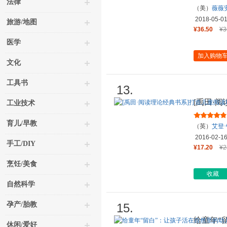
法律
（美）
薇薇
2018-05-0
旅游/地图
¥36.50
¥3
医学
加入购物
文化
工具书
13.
[禹田·
工业技术
境
育儿/早教
（英）
艾登
2016-02-1
手工/DIY
¥17.20
¥2
烹饪/美食
收藏
自然科学
孕产/胎教
15.
给童年“
休闲/爱好