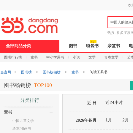
新
欢
窗
口
打
中国人的健康
开
无
障
热搜:
多多罗漫
碍
说
全部商品分类
图书
特装书
亲签书
电
明
页
图书排行榜
童书
中小学用书
小说
文学
青春文学
艺
面,
按
Ctrl
当当网
>
图书榜
>
图书畅销榜
>
童书
>
阅读工具书
加
波
浪
图书畅销榜
TOP100
键
打
开
分类排行
近24小时
导
近 日
盲
童书
模
式
1月
2月
2026年各月
中国儿童文学
绘本/图画书