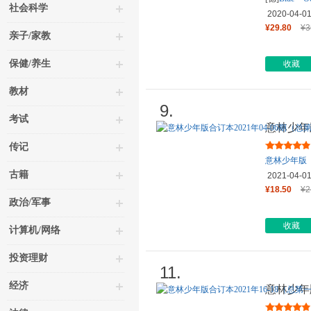
社会科学
2020-04-0
¥29.80
¥3
亲子/家教
保健/养生
收藏
教材
9.
考试
意林少年版
百零一卷
传记
意林少年版
古籍
2021-04-0
¥18.50
¥2
政治/军事
收藏
计算机/网络
投资理财
11.
经济
意林少年版
零五卷）