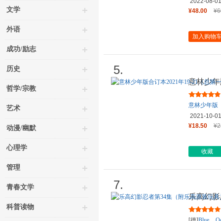
2022-08-0
文学
¥48.00
¥6
外语
加入购物
成功/励志
5.
历史
意林少年版
哲学/宗教
零六卷）
意林少年版
艺术
2021-10-0
¥18.50
¥2
动漫/幽默
心理学
收藏
管理
7.
青春文学
乐高幻影
科普读物
[德]
Blue
O