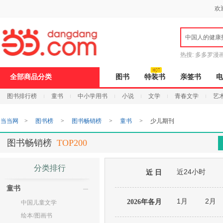
新
欢
窗
口
打
中国人的健康
开
无
障
热搜:
多多罗漫
碍
说
全部商品分类
图书
特装书
亲签书
电
明
页
图书排行榜
童书
中小学用书
小说
文学
青春文学
艺
面,
按
Ctrl
当当网
>
图书榜
>
图书畅销榜
>
童书
>
少儿期刊
加
波
浪
图书畅销榜
TOP200
键
打
开
分类排行
近24小时
导
近 日
盲
童书
模
式
1月
2月
2026年各月
中国儿童文学
绘本/图画书