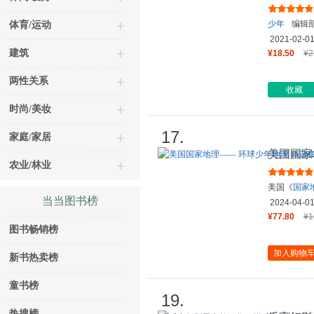
卷）
少年
编辑
体育/运动
2021-02-0
建筑
¥18.50
¥2
两性关系
收藏
时尚/美妆
17.
家庭/家居
美国国家
农业/林业
(礼盒全
美国《
国家
当当图书榜
2024-04-0
¥77.80
¥1
图书畅销榜
加入购物
新书热卖榜
童书榜
19.
热搜榜