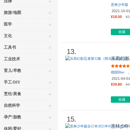
法律
意林少年版
2021-10-0
旅游/地图
¥18.50
¥2
医学
收藏
文化
工具书
13.
乐高幻影
工业技术
育儿/早教
德国Blue
2021-04-0
手工/DIY
¥29.80
¥3
烹饪/美食
收藏
自然科学
孕产/胎教
15.
意林少年版
休闲/爱好