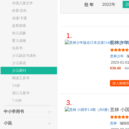
外国儿童文学
2022年
2
往 年
科普/百科
动漫/卡通
益智游戏
幼儿启蒙
1.
婴儿读物
意林少年版
期）
玩具书
少儿励志与成长
意林少年
2023-01-0
少儿英语
¥30.40
¥3
少儿期刊
阅读工具书
加入购物
3-6岁
进口儿童书
7-10岁
3.
意林 小国
中小学用书
小说
意林
编辑