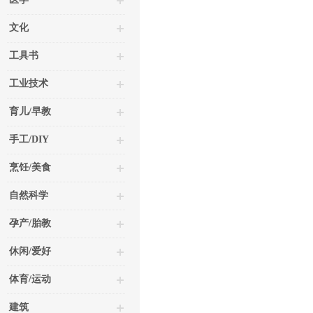
文化
工具书
工业技术
育儿/早教
手工/DIY
烹饪/美食
自然科学
孕产/胎教
休闲/爱好
体育/运动
建筑