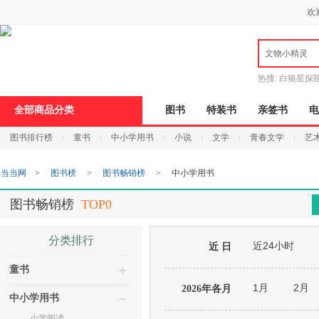
新
欢
窗
口
打
文物小精灵
开
无
障
热搜:
白狼星探
碍
说
全部商品分类
图书
特装书
亲签书
电
明
页
图书排行榜
童书
中小学用书
小说
文学
青春文学
艺
面,
按
Ctrl
当当网
>
图书榜
>
图书畅销榜
>
中小学用书
加
波
浪
图书畅销榜
TOP0
键
打
开
分类排行
近24小时
导
近 日
盲
童书
模
式
1月
2月
2026年各月
中小学用书
小学阅读