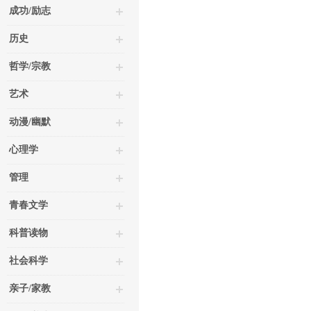
成功/励志
历史
哲学/宗教
艺术
动漫/幽默
心理学
管理
青春文学
科普读物
社会科学
亲子/家教