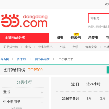
新
欢
窗
口
打
南明史
开
无
障
热搜:
新时代版
碍
邮
说
全部商品分类
图书
特装书
亲签书
电
明
页
图书排行榜
童书
中小学用书
小说
文学
青春文学
艺
面,
按
Ctrl
当当网
>
图书榜
>
图书畅销榜
>
中小学用书
加
波
浪
图书畅销榜
TOP500
键
打
开
分类排行
近24小时
导
近 日
盲
童书
模
式
1月
2月
2026年各月
中小学用书
小学阅读