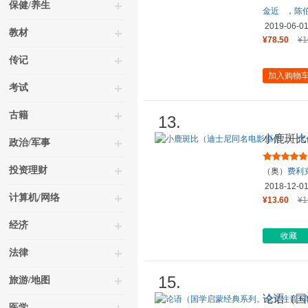
保健/养生
金近
，
陈
2019-06-0
教材
¥78.50
¥1
传记
加入购物
考试
古籍
13.
小鹿斑比
政治/军事
孩童的童
投资理财
（奥）
费利
馆
出品
2018-12-0
计算机/网络
¥13.60
¥1
经济
收藏
法律
15.
旅游/地图
论语（国
医学