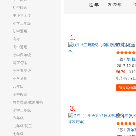
2022年
2
往 年
初中阅读
中小学阅读
小学三年级
初中通用
1.
高考
吹牛大王
高中通用
充满欢乐
小学四年级
〔德〕
埃·
写字/字帖
2017-12-0
小学五年级
¥6.70
¥19
电子书：
¥1
小学通用
八年级
加入购物
高中阅读
教育理论/教师用书
3.
小学二年级
童年（小
六年级
读，高尔
九年级/初三
〔苏〕
高尔
七年级