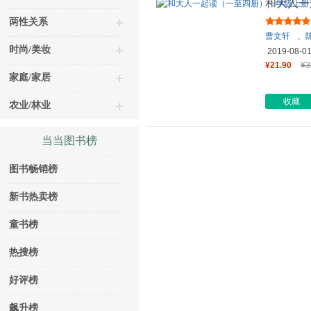
和大人一
文教科书
两性关系
曹文轩
、
时尚/美妆
2019-08-0
¥21.90
¥3
家庭/家居
收藏
农业/林业
当当图书榜
图书畅销榜
新书热卖榜
童书榜
热搜榜
好评榜
飙升榜