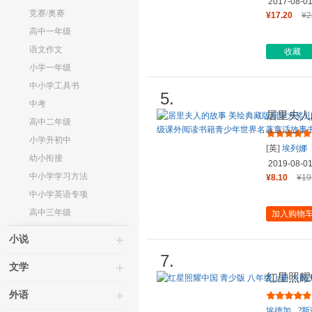
2017-08-0
竞赛/奥赛
¥17.20
¥2
高中一年级
语文作文
收藏
小学一年级
中小学工具书
5.
中考
居里夫人
高中二年级
文学小说 
小学升初中
[英]
埃列娜
幼小衔接
2019-08-0
中小学学习方法
¥8.10
¥19
中小学英语专项
高中三年级
加入购物
小说
7.
文学
红星照耀
学出版社 
外语
埃德加
?
斯