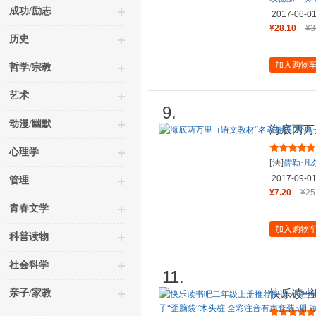
成功/励志
2017-06-0
¥28.10
¥3
历史
加入购物
哲学/宗教
艺术
9.
动漫/幽默
海底两万
年级下。
心理学
[法]
儒勒·凡
2017-09-0
管理
¥7.20
¥25
青春文学
加入购物
科普读物
社会科学
11.
亲子/家教
快乐读书
龙门 一