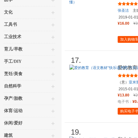
注释+精
张圣洁
主
文化
2019-01-0
¥16.00
¥3
工具书
工业技术
加入购物
育儿/早教
17.
手工/DIY
爱的教育
上阅读，
烹饪/美食
（意）
亚米
自然科学
2015-01-0
¥13.80
¥2
孕产/胎教
电子书：
¥0
体育/运动
购买电子
休闲/爱好
19.
建筑