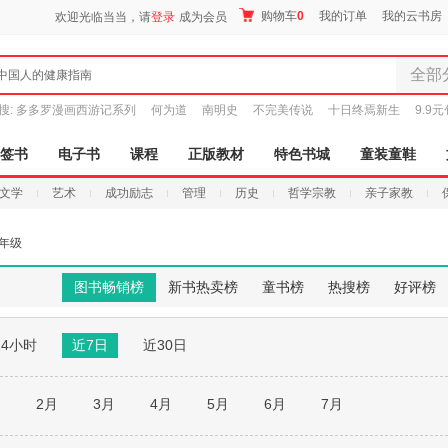
购物车
0
我的订单
我的云书房
欢迎光临当当，请
登录
成为会员
全部
中国人的健康指南
全部分
搜:
多多罗漫画西游记系列
何为道
南明史
不完美传说
十日终焉新生
9.9
尾品汇
图书
签书
电子书
课程
正版教材
特色书城
童装童鞋
电子书
文学
艺术
成功励志
管理
历史
哲学宗教
亲子家教
音像
影视
年级
时尚美
母婴用
图书畅销榜
新书热卖榜
童书榜
热搜榜
好评榜
玩具
孕婴服
24小时
近7日
近30日
童装童
家居日
家具装
月
2月
3月
4月
5月
6月
7月
服装
鞋