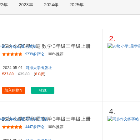
22年
2023年
2024年
2025年
箱包皮
手表饰
运动户
汽车用
食品
2.
手机通
26秋 小学5星学霸 数学 3年级三年级上册
数码影
人教版
9239条评论
100%推荐
电脑办
大家电
2024-05-01
河海大学出版社
家用电
¥23.80
¥39.80
(
6.0折
)
加入购物车
收藏
4.
26秋 小学5星学霸 数学 3年级三年级上册
苏教版江苏版
4447条评论
100%推荐