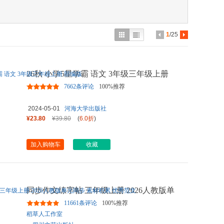
具
品
外
1
/25
品
讯
26秋 小学5星学霸 语文 3年级三年级上册
音
部编版
7662条评论
100%推荐
公
2024-05-01
河海大学出版社
器
¥23.80
¥39.80
(
6.0折
)
加入购物车
收藏
同步作文练字帖 三年级上册 2026人教版单
元同步 素材积累 优秀范
...
11661条评论
100%推荐
稻草人工作室