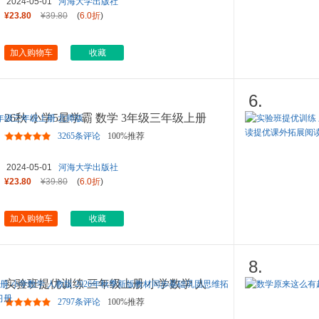
2024-05-01
河海大学出版社
¥23.80
¥39.80
(
6.0折
)
加入购物车
收藏
6.
26秋 小学5星学霸 数学 3年级三年级上册
北师版
3265条评论
100%推荐
2024-05-01
河海大学出版社
¥23.80
¥39.80
(
6.0折
)
加入购物车
收藏
8.
实验班提优训练 三年级上册 小学数学 人
教版 2026年秋季新版教材
...
2797条评论
100%推荐