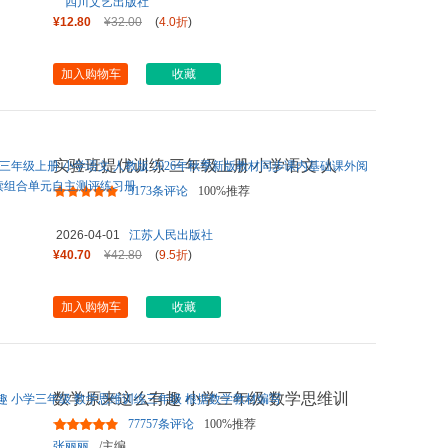
四川文艺出版社
¥12.80
¥32.00
(
4.0折
)
加入购物车
收藏
实验班提优训练 三年级上册 小学语文 人
教版 2026年秋季新版教材
...
3173条评论
100%推荐
2026-04-01
江苏人民出版社
¥40.70
¥42.80
(
9.5折
)
加入购物车
收藏
数学原来这么有趣 小学三年级 数学思维训
练三年级 根据数学教材编
...
77757条评论
100%推荐
张丽丽
/主编