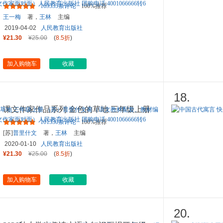
年级下册 王一梅著（语文
...
169335条评论
100%推荐
王一梅
著，
王林
主编
2019-04-02
人民教育出版社
¥21.30
¥25.00
(
8.5折
)
加入购物车
收藏
18.
课文作家作品系列 金色的草地 三年级上册
（苏）普里什文著（语文
...
101330条评论
100%推荐
[苏]
普里什文
著，
王林
主编
2020-01-10
人民教育出版社
¥21.30
¥25.00
(
8.5折
)
加入购物车
收藏
20.