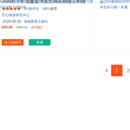
2026秋小学生趣读大语文知识画报三年级
上册部编人教版同步教材暑
...
943条评论
100%推荐
开心阅读研究中心
2026-05-30
湖南教育出版社
¥45.00
¥66.00
(
6.8折
)
加入购物车
收藏
1
2