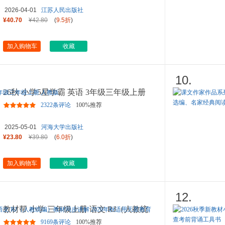
2026-04-01
江苏人民出版社
¥40.70
¥42.80
(
9.5折
)
加入购物车
收藏
10.
26秋 小学5星学霸 英语 3年级三年级上册
人教版
2322条评论
100%推荐
2025-05-01
河海大学出版社
¥23.80
¥39.80
(
6.0折
)
加入购物车
收藏
12.
教材帮 小学 三年级上册 语文 RJ（人教统
编）教材同步讲解 2026年
...
9169条评论
100%推荐