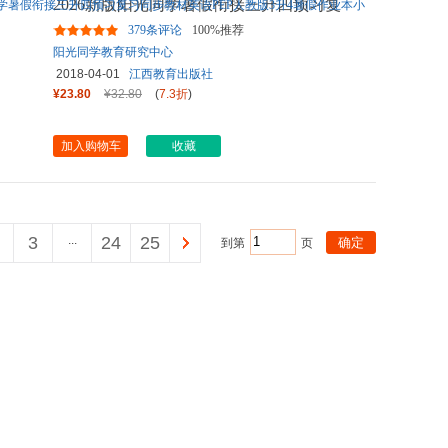
2026新版阳光同学暑假衔接三升四预习复
习同步教材英语PEP人教版3
...
379条评论
100%推荐
阳光同学教育研究中心
2018-04-01
江西教育出版社
¥23.80
¥32.80
(
7.3折
)
加入购物车
收藏
3
...
24
25
到第
页