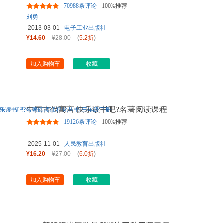
70988条评论
100%推荐
刘勇
2013-03-01
电子工业出版社
¥14.60
¥28.00
(
5.2折
)
加入购物车
收藏
中国古代寓言 快乐读书吧?名著阅读课程
化丛书 三年级下册
19126条评论
100%推荐
2025-11-01
人民教育出版社
¥16.20
¥27.00
(
6.0折
)
加入购物车
收藏