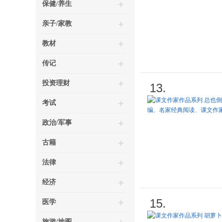
保健/养生
亲子/家教
教材
传记
投资理财
13.
考试
政治/军事
古籍
法律
经济
15.
医学
旅游/地图