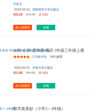
牛胜玉
2018-05-01
湖南师范大学出版社
¥20.20
¥23.80
(
8.5折
)
加入购物车
收藏
26秋 小学5星学霸 英语 3年级三年级上册
江苏版译林版
1528条评论
100%推荐
2025-05-01
河海大学出版社
¥23.80
¥39.80
(
6.0折
)
加入购物车
收藏
数学真美妙（小学3～4年级）