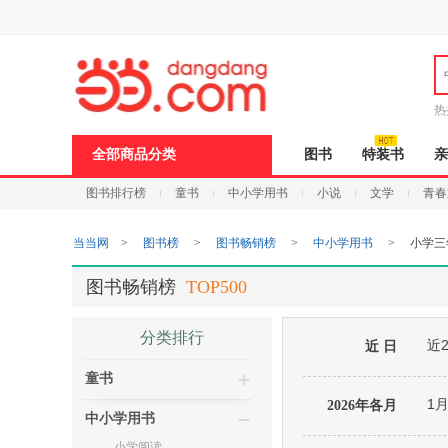
新
窗
口
打
开
无
障
热
碍
说
全部商品分类
图书
特装书
亲
明
页
图书排行榜
童书
中小学用书
小说
文学
青春
面,
按
Ctrl
当当网
>
图书榜
>
图书畅销榜
>
中小学用书
>
小学三
加
波
浪
图书畅销榜
TOP500
键
打
开
分类排行
近
导
近 日
盲
童书
模
式
1
2026年各月
中小学用书
小学阅读