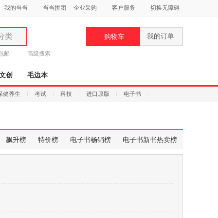
我的当当
当当拼团
企业采购
客户服务
切换无障碍
分类
我的订单
购物车
类
元包邮
高级搜索
文创
毛边本
保健养生
考试
科技
进口原版
电子书
妆
品
飙升榜
特价榜
电子书畅销榜
电子书新书热卖榜
饰
鞋
用
饰