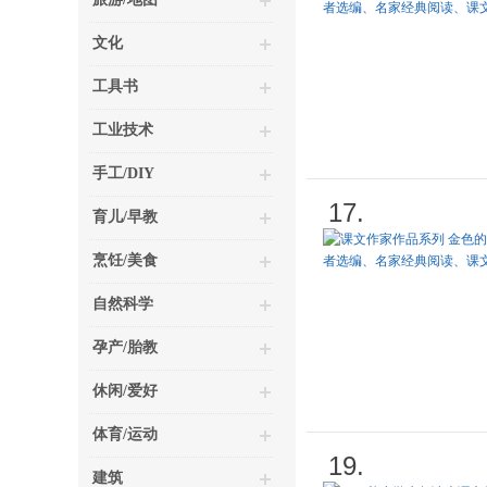
文化
工具书
工业技术
手工/DIY
17.
育儿/早教
烹饪/美食
自然科学
孕产/胎教
休闲/爱好
体育/运动
19.
建筑