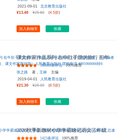
2021-09-01
北京教育出版社
¥13.40
¥29.80
(
4.5折
)
加入购物车
收藏
课文作家作品系列 在牛肚子里的旅行 三年
级上册 张之路著（语文教
...
188888条评论
100%推荐
张之路
著，
王林
主编
2019-04-01
人民教育出版社
¥21.30
¥25.00
(
8.5折
)
加入购物车
收藏
2026秋季新教材小学学霸速记语文三年级
上册人教版新教材课本同步
...
1423条评论
100%推荐