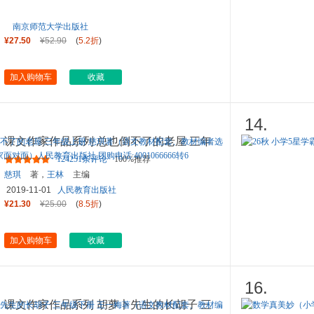
南京师范大学出版社
¥27.50
¥52.90
(
5.2折
)
加入购物车
收藏
14.
课文作家作品系列 总也倒不了的老屋 三年
级上册 慈琪著（语文教材
...
124251条评论
100%推荐
慈琪
著，
王林
主编
2019-11-01
人民教育出版社
¥21.30
¥25.00
(
8.5折
)
加入购物车
收藏
16.
课文作家作品系列 胡萝卜先生的长胡子 三