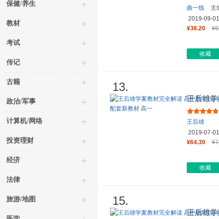
保健/养生
曲一线
主
2019-09-0
教材
¥38.20
¥6
考试
收藏
传记
古籍
13.
王后雄学
政治/军事
第一册 
计算机/网络
王后雄
2019-07-0
投资理财
¥64.30
¥7
经济
收藏
法律
15.
旅游/地图
王后雄学
医学