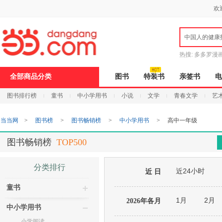
新
欢
窗
口
打
中国人的健康
开
无
障
热搜:
多多罗漫
碍
说
全部商品分类
图书
特装书
亲签书
电
明
页
图书排行榜
童书
中小学用书
小说
文学
青春文学
艺
面,
按
Ctrl
当当网
>
图书榜
>
图书畅销榜
>
中小学用书
>
高中一年级
加
波
浪
图书畅销榜
TOP500
键
打
开
分类排行
近24小时
导
近 日
盲
童书
模
式
1月
2月
2026年各月
中小学用书
小学阅读