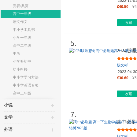
2022-11-0
竞赛/奥赛
¥40.50
¥6
高中一年级
语文作文
收藏
中小学工具书
小学一年级
5.
高中二年级
2024
中考
修 第一
小学升初中
杨文彬
幼小衔接
2023-04-3
中小学学习方法
¥30.60
¥5
中小学英语专项
高中三年级
收藏
小说
7.
文学
高中必刷
进化） R
外语
杨文彬