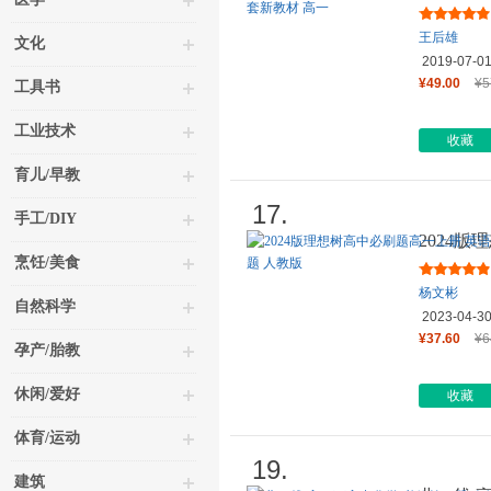
第一册 配
王后雄
文化
2019-07-0
¥49.00
¥5
工具书
工业技术
收藏
育儿/早教
17.
手工/DIY
2024
修 第一
烹饪/美食
杨文彬
自然科学
2023-04-3
¥37.60
¥6
孕产/胎教
休闲/爱好
收藏
体育/运动
19.
建筑