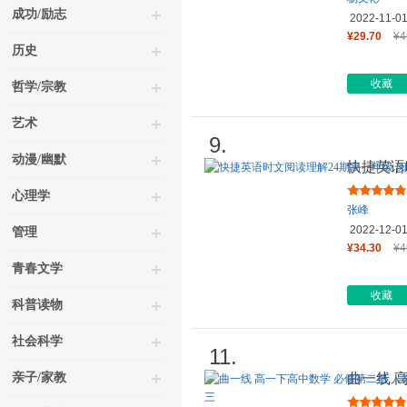
成功/励志
2022-11-0
¥29.70
¥4
历史
收藏
哲学/宗教
艺术
9.
动漫/幽默
快捷英语
理解与完
心理学
张峰
2022-12-0
管理
¥34.30
¥4
青春文学
收藏
科普读物
社会科学
11.
亲子/家教
曲一线 
版 新教材