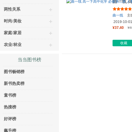
曲一线 
版 新教材
两性关系
曲一线
主
时尚/美妆
2019-10-0
¥37.40
¥4
家庭/家居
收藏
农业/林业
当当图书榜
图书畅销榜
新书热卖榜
童书榜
热搜榜
好评榜
飙升榜