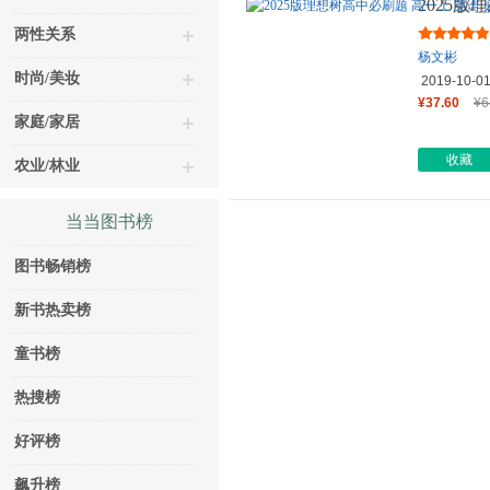
2025版
修 第一
两性关系
杨文彬
时尚/美妆
2019-10-0
¥37.60
¥6
家庭/家居
收藏
农业/林业
当当图书榜
图书畅销榜
新书热卖榜
童书榜
热搜榜
好评榜
飙升榜