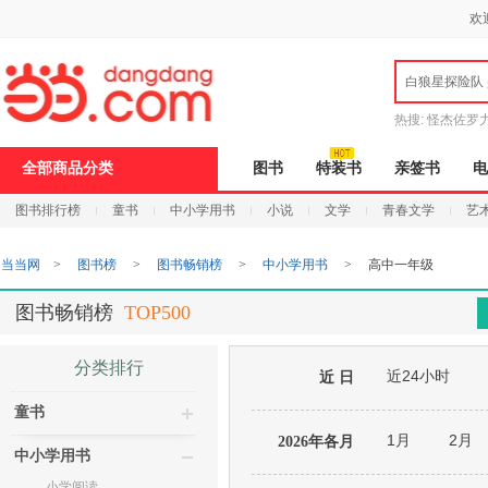
新
欢
窗
口
打
白狼星探险队
开
无
障
热搜:
怪杰佐罗
碍
说
全部商品分类
图书
特装书
亲签书
电
明
页
图书排行榜
童书
中小学用书
小说
文学
青春文学
艺
面,
按
Ctrl
当当网
>
图书榜
>
图书畅销榜
>
中小学用书
>
高中一年级
加
波
浪
图书畅销榜
TOP500
键
打
开
分类排行
近24小时
导
近 日
盲
童书
模
式
1月
2月
2026年各月
中小学用书
小学阅读