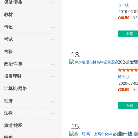
保健/养生
曲一线
2019-06-0
教材
¥40.50
¥6
传记
收藏
考试
古籍
13.
2024
政治/军事
修 第三
投资理财
杨文彬
2020-03-0
计算机/网络
¥30.00
¥5
经济
收藏
法律
15.
旅游/地图
曲一线 
医学