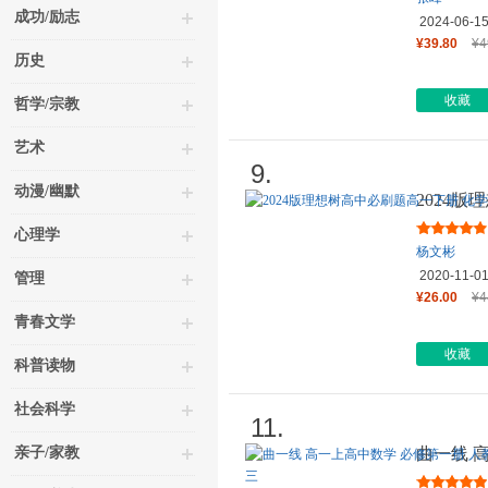
成功/励志
2024-06-1
¥39.80
¥4
历史
收藏
哲学/宗教
艺术
9.
动漫/幽默
2024
修 第二
心理学
杨文彬
2020-11-0
管理
¥26.00
¥4
青春文学
收藏
科普读物
社会科学
11.
亲子/家教
曲一线 
版 新教材