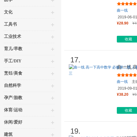
版 新教材
曲一线
文化
2019-06-0
¥28.90
¥4
工具书
工业技术
收藏
育儿/早教
17.
手工/DIY
曲一线 
版 新教材
烹饪/美食
曲一线
主
自然科学
2019-09-0
¥38.20
¥6
孕产/胎教
体育/运动
收藏
休闲/爱好
19.
建筑