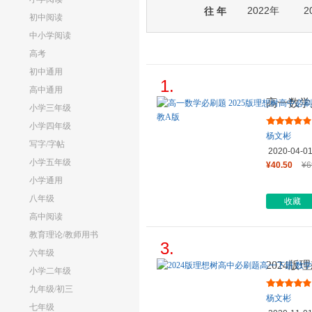
2022年
2
往 年
初中阅读
中小学阅读
高考
初中通用
1.
高中通用
高一数学
小学三年级
高一上 
小学四年级
杨文彬
写字/字帖
2020-04-0
小学五年级
¥40.50
¥6
小学通用
八年级
收藏
高中阅读
教育理论/教师用书
3.
六年级
2024
小学二年级
修 第二
九年级/初三
杨文彬
七年级