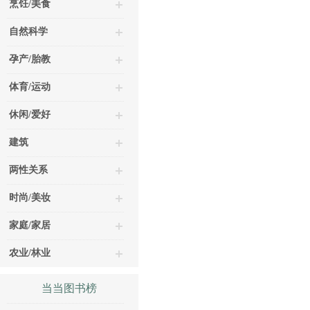
烹饪/美食
自然科学
孕产/胎教
体育/运动
休闲/爱好
建筑
两性关系
时尚/美妆
家庭/家居
农业/林业
当当图书榜