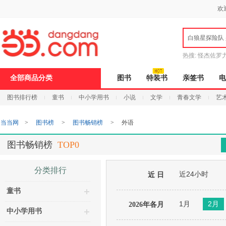
新
欢
窗
口
打
白狼星探险队
开
无
障
热搜:
怪杰佐罗
碍
说
全部商品分类
图书
特装书
亲签书
电
明
页
图书排行榜
童书
中小学用书
小说
文学
青春文学
艺
面,
按
Ctrl
当当网
>
图书榜
>
图书畅销榜
>
外语
加
波
浪
图书畅销榜
TOP0
键
打
开
分类排行
近24小时
导
近 日
盲
童书
模
式
1月
2月
2026年各月
中小学用书