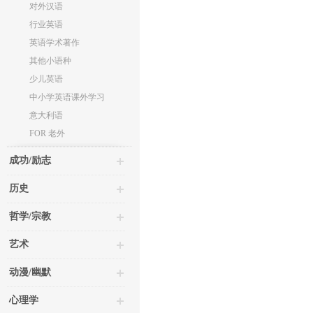
对外汉语
行业英语
英语学术著作
其他小语种
少儿英语
中小学英语课外学习
意大利语
FOR 老外
成功/励志
历史
哲学/宗教
艺术
动漫/幽默
心理学