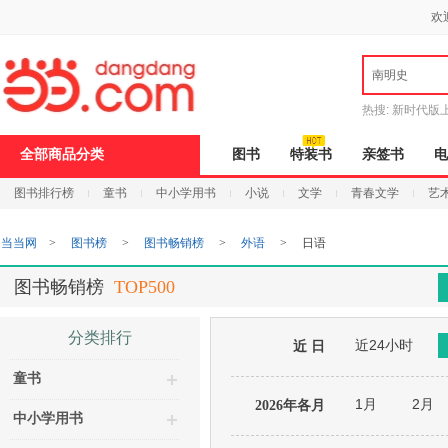
新
欢
窗
口
打
南明史
开
无
障
热搜:
新时代版
碍
邮
说
全部商品分类
图书
特装书
亲签书
电
明
页
图书排行榜
童书
中小学用书
小说
文学
青春文学
艺
面,
按
Ctrl
当当网
>
图书榜
>
图书畅销榜
>
外语
>
日语
加
波
浪
图书畅销榜
TOP500
键
打
开
分类排行
近24小时
导
近 日
盲
童书
模
式
1月
2月
2026年各月
中小学用书