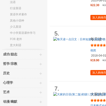
2025-08-0
法语
¥22.30
¥3
行业英语
英语学术著作
加入购物
其他小语种
少儿英语
5.
中小学英语课外学习
每天读一
FOR 老外
（日汉对
意大利语
祝然
成功/励志
2018-04-0
¥19.90
¥3
哲学/宗教
加入购物
历史
心理学
7.
艺术
大家的日语
动漫/幽默
日本株式会