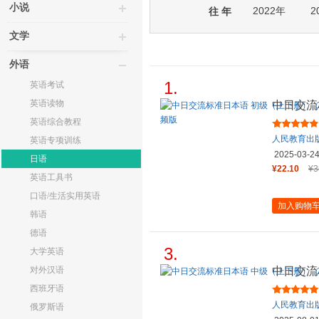
小说
2022年
2
往 年
文学
外语
1.
英语考试
英语读物
中日交流
两册）标
英语综合教程
人民教育出
英语专项训练
2025-03-2
日语
¥22.10
¥3
英语工具书
口语/生活实用英语
加入购物
韩语
德语
3.
大学英语
对外汉语
中日交流
两册）标
西班牙语
人民教育出
俄罗斯语