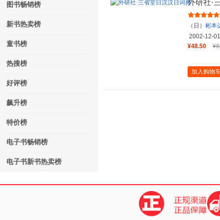
外研社·
图书畅销榜
新书热卖榜
（日）
彬本
弘
编
2002-12-0
童书榜
¥48.50
¥6
热搜榜
加入购物
好评榜
飙升榜
特价榜
电子书畅销榜
电子书新书热卖榜