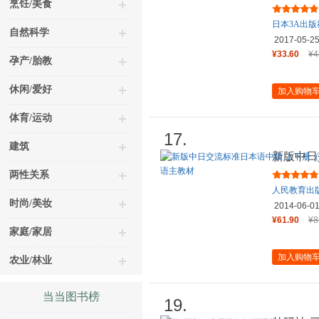
烹饪/美食
张)
日本3A出版
自然科学
2017-05-2
¥33.60
¥4
孕产/胎教
休闲/爱好
加入购物
体育/运动
17.
建筑
新版中日
二版）（
两性关系
人民教育出
时尚/美妆
2014-06-0
¥61.90
¥8
家庭/家居
加入购物
农业/林业
当当图书榜
19.