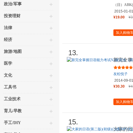
政治/军事
（日）ABK(
小可
译
2015-01-0
投资理财
¥19.00
¥3
法律
加入购物
经济
13.
旅游/地图
新完全掌
医学
版）
友松悦子
文化
2014-09-0
¥30.30
¥4
工具书
工业技术
加入购物
育儿/早教
15.
手工/DIY
大家的日语