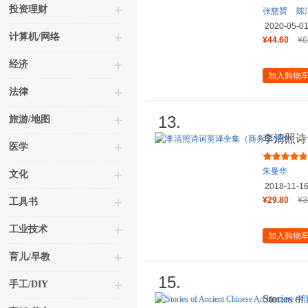
投资理财
张慈贇
陈
2020-05-0
计算机/网络
¥44.60
¥6
经济
加入购物
法律
13.
旅游/地图
李清照诗
医学
朱曼华
文化
2018-11-1
¥29.80
¥3
工具书
工业技术
加入购物
育儿/早教
15.
手工/DIY
Stories o