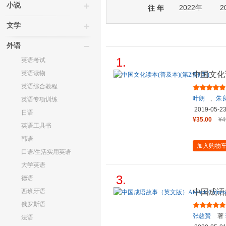
小说
2022年
2
往 年
文学
外语
1.
英语考试
英语读物
中国文化读
英语综合教程
叶朗
、
朱
英语专项训练
2019-05-2
日语
¥35.00
¥4
英语工具书
韩语
加入购物
口语/生活实用英语
大学英语
3.
德语
西班牙语
中国成语故事
Wisdom
俄罗斯语
张慈贇
著
法语