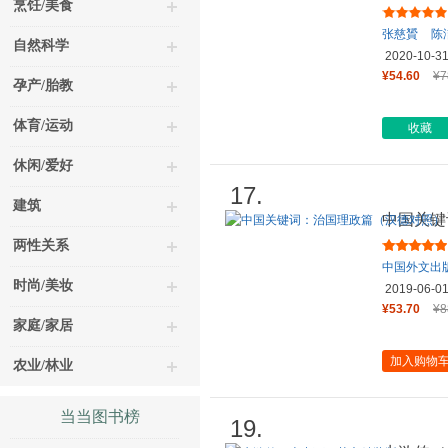
烹饪/美食
古建筑及
张慈贇
陈
自然科学
2020-10-3
¥54.60
¥7
孕产/胎教
体育/运动
收藏
休闲/爱好
17.
建筑
中国关键
两性关系
中国外文出
时尚/美妆
中国翻译研
2019-06-0
¥53.70
¥8
家庭/家居
加入购物
农业/林业
当当图书榜
19.