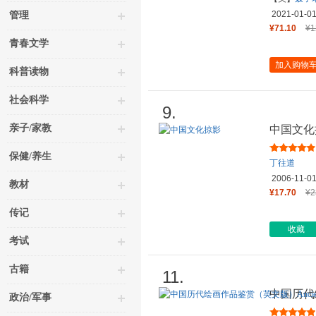
2021-01-0
管理
¥71.10
¥1
青春文学
加入购物
科普读物
社会科学
9.
亲子/家教
中国文化
保健/养生
丁往道
2006-11-0
教材
¥17.70
¥2
传记
收藏
考试
古籍
11.
中国历代绘
政治/军事
Chinese 