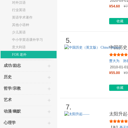
2020-05-0
对外汉语
¥54.60
¥7
行业英语
英语学术著作
收藏
其他小语种
少儿英语
5.
中小学英语课外学习
中国历史（英
意大利语
FOR 老外
曹大为
孙
成功/励志
2010-01-0
¥55.00
¥9
历史
收藏
哲学/宗教
艺术
7.
动漫/幽默
太阳升起
心理学
【美】
聂子