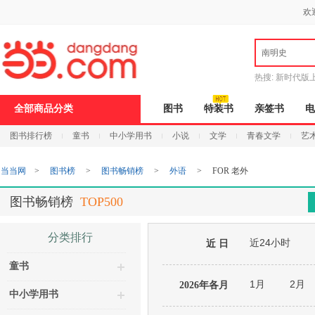
新
欢
窗
口
打
南明史
开
无
障
热搜:
新时代版
碍
邮
说
全部商品分类
图书
特装书
亲签书
电
明
页
图书排行榜
童书
中小学用书
小说
文学
青春文学
艺
面,
按
Ctrl
当当网
>
图书榜
>
图书畅销榜
>
外语
>
FOR 老外
加
波
浪
图书畅销榜
TOP500
键
打
开
分类排行
近24小时
导
近 日
盲
童书
模
式
1月
2月
2026年各月
中小学用书