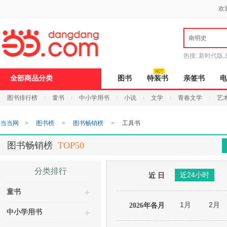
新
欢
窗
口
打
南明史
开
无
障
热搜:
新时代版
碍
邮
说
全部商品分类
图书
特装书
亲签书
电
明
页
图书排行榜
童书
中小学用书
小说
文学
青春文学
艺
面,
按
Ctrl
当当网
>
图书榜
>
图书畅销榜
>
工具书
加
波
浪
图书畅销榜
TOP50
键
打
开
分类排行
近24小时
导
近 日
盲
童书
模
式
1月
2月
2026年各月
中小学用书