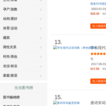
商务印书馆
2003-01-0
孕产/胎教
¥20.30
¥2
休闲/爱好
加入购物
体育/运动
建筑
13.
两性关系
学生现代
时尚/美妆
无
2017-06-0
农业/林业
¥17.50
¥3
家庭/家居
加入购物
当当图书榜
15.
图书畅销榜
唐诗宋词