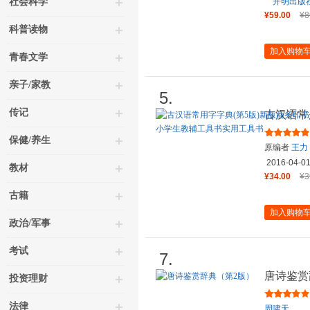
社会科学
开明出版
¥59.00
¥8
科普读物
加入购物
青春文学
亲子/家教
5.
传记
古汉语常
王力古汉
保健/养生
原编者
王力
作藩
张万
2016-04-0
教材
¥34.00
¥3
古籍
加入购物
政治/军事
考试
7.
唐诗鉴赏
投资理财
法律
周啸天