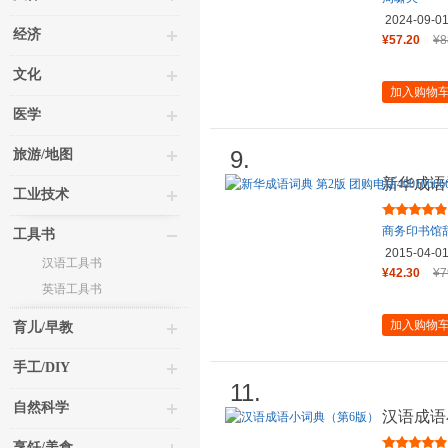
2024-09-0
经济
¥57.20
¥8
文化
加入购物
医学
9.
旅游/地图
新华成语词
工业技术
转6
商务印书馆
工具书
2015-04-0
汉语工具书
¥42.30
¥7
英语工具书
加入购物
育儿/早教
手工/DIY
11.
自然科学
汉语成语
烹饪/美食