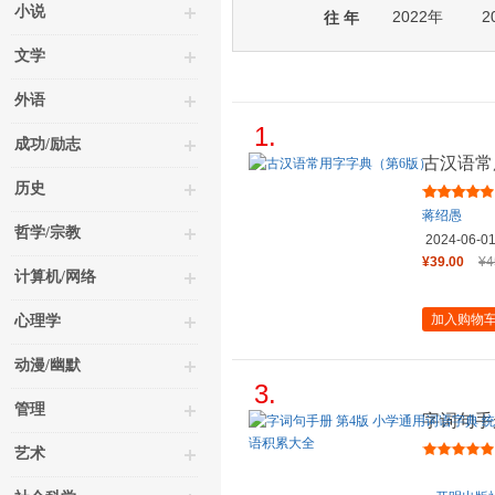
小说
2022年
2
往 年
文学
外语
1.
成功/励志
古汉语常
历史
蒋绍愚
哲学/宗教
2024-06-0
¥39.00
¥4
计算机/网络
加入购物
心理学
动漫/幽默
3.
管理
字词句手
版语文字
艺术