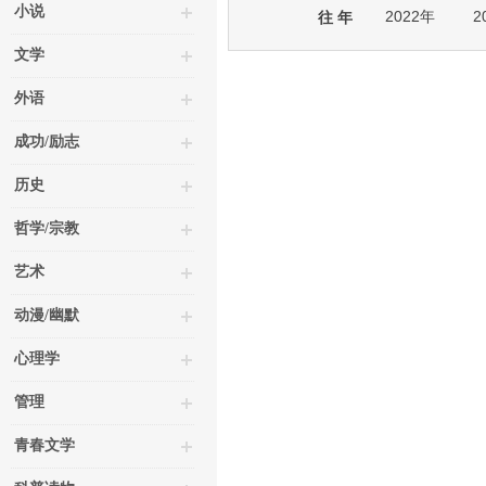
小说
2022年
2
往 年
文学
外语
成功/励志
历史
哲学/宗教
艺术
动漫/幽默
心理学
管理
青春文学