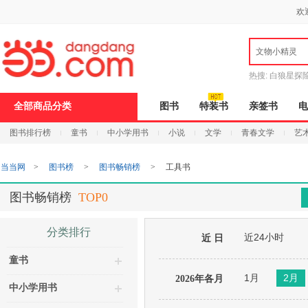
新
欢
窗
口
打
文物小精灵
开
无
障
热搜:
白狼星探
碍
说
全部商品分类
图书
特装书
亲签书
电
明
页
图书排行榜
童书
中小学用书
小说
文学
青春文学
艺
面,
按
Ctrl
当当网
>
图书榜
>
图书畅销榜
>
工具书
加
波
浪
图书畅销榜
TOP0
键
打
开
分类排行
近24小时
导
近 日
盲
童书
模
式
1月
2月
2026年各月
中小学用书