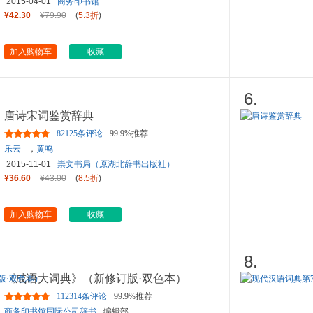
2015-04-01
商务印书馆
¥42.30
¥79.90
(
5.3折
)
加入购物车
收藏
6.
唐诗宋词鉴赏辞典
82125条评论
99.9%推荐
乐云
，
黄鸣
2015-11-01
崇文书局（原湖北辞书出版社）
¥36.60
¥43.00
(
8.5折
)
加入购物车
收藏
8.
《成语大词典》（新修订版·双色本）
112314条评论
99.9%推荐
商务印书馆国际公司辞书
编辑部