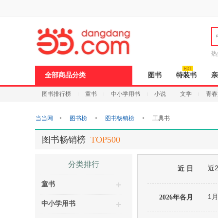
新
窗
口
打
开
无
障
热
碍
说
全部商品分类
图书
特装书
亲
明
页
图书排行榜
童书
中小学用书
小说
文学
青春
面,
按
Ctrl
当当网
>
图书榜
>
图书畅销榜
>
工具书
加
波
浪
图书畅销榜
TOP500
键
打
开
分类排行
近
导
近 日
盲
童书
模
式
1
2026年各月
中小学用书