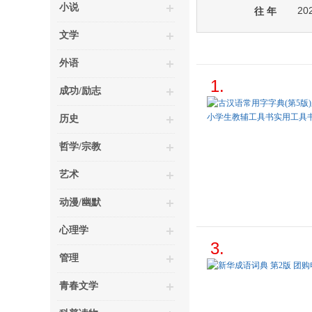
小说
20
往 年
文学
外语
1.
成功/励志
历史
哲学/宗教
艺术
动漫/幽默
心理学
3.
管理
青春文学