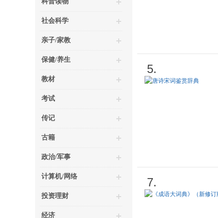
科普读物
社会科学
亲子/家教
保健/养生
5.
教材
考试
传记
古籍
政治/军事
计算机/网络
7.
投资理财
经济