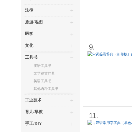
法律
旅游/地图
医学
9.
文化
工具书
汉语工具书
文学鉴赏辞典
英语工具书
其他语种工具书
工业技术
育儿/早教
11.
手工/DIY