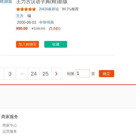
王力古汉语字典(精)新版
20450条评论
99.5%推荐
王力
编
2000-06-01
中华书局
¥80.00
¥138.00
(
5.8折
)
加入购物车
收藏
3
...
24
25
到第
页
商家服务
商家中心
运营服务