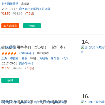
商务国际辞书
编辑部
2021-04-12
商务印书馆国际有限公司
¥28.50
¥38.00
(
7.5折
)
加入购物车
收藏
14.
古汉语常用字字典（第5版）（缩印本）
77407条评论
100%推荐
王力
岑麒祥
林焘
等编，
蒋绍愚
唐作藩
张万
起
等修订
2017-05-01
商务印书馆
¥19.50
¥25.00
(
7.8折
)
收藏
16.
现代汉语词典第7版+古代汉语词典第2版