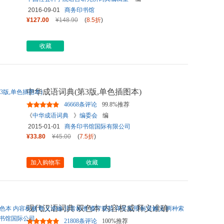
2016-09-01
商务印书馆
¥127.00
¥148.90
(
8.5折
)
收藏
中华成语词典(第3版,单色插图本)
46668条评论
99.8%推荐
《
中华成语词典
》
编委会
编
2015-01-01
商务印书馆国际有限公司
¥33.80
¥45.00
(
7.5折
)
加入购物车
收藏
现代汉语词典 双色本 内容权威 释义准确
注音标准 遵守规范 详尽
...
21808条评论
100%推荐