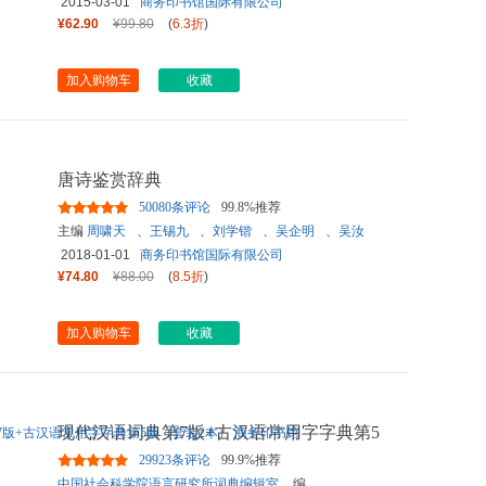
2015-03-01
商务印书馆国际有限公司
¥62.90
¥99.80
(
6.3折
)
加入购物车
收藏
唐诗鉴赏辞典
50080条评论
99.8%推荐
主编
周啸天
、
王锡九
、
刘学锴
、
吴企明
、
吴汝
煜
、
周振甫
、
陶道恕
、
管遗瑞
、
潘啸龙
、
魏耕
2018-01-01
商务印书馆国际有限公司
原
等
¥74.80
¥88.00
(
8.5折
)
加入购物车
收藏
现代汉语词典第7版+古汉语常用字字典第5
版（套装2本） 商务印书馆
...
29923条评论
99.9%推荐
中国社会科学院语言研究所词典编辑室
编