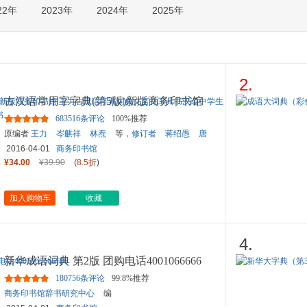
22年
2023年
2024年
2025年
箱包皮
手表饰
运动户
汽车用
食品
2.
手机通
古汉语常用字字典(第5版)新版商务印书馆
数码影
王力古汉语字典词典文言
...
683516条评论
100%推荐
电脑办
原编者
王力
岑麒祥
林焘
等，
修订者
蒋绍愚
唐
大家电
作藩
张万起
等
2016-04-01
商务印书馆
家用电
¥34.00
¥39.90
(
8.5折
)
加入购物车
收藏
4.
新华成语词典 第2版 团购电话4001066666
转6
180756条评论
99.8%推荐
商务印书馆辞书研究中心
编