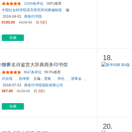
（套装2本） 商务印书馆 40
...
24209条评论
100%推荐
中国社会科学院语言研究所词典编辑室
编
2016-04-01
商务印书馆
¥195.00
¥228.90
(
8.5折
)
收藏
18.
世界名诗鉴赏大辞典商务印书馆
8647条评论
99.9%推荐
许自强
、
孙坤荣
主编，
雪莱
、
拜伦
、
普希金
、
裴多菲
、
泰戈尔
、
惠特曼
、
聂鲁达
、
狄金森
、
2018-07-01
商务印书馆国际有限公司
萨福
译
¥67.80
¥128.00
(
5.3折
)
收藏
20.