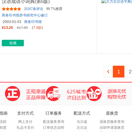
汉语成语小词典(第6版)
20267条评论
99.7%推荐
商务印书馆辞书研究中心修订
2003-01-01
商务印书馆
¥13.20
¥17.80
(
7.4折
)
收藏
1
2
指南
支付方式
订单服务
配送方式
退换货
流程
网上支付
配送服务查询
当日递
退换货服务查询
制度
礼品卡支付
订单状态说明
次日达
自助申请退换货