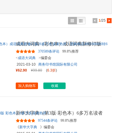
具
品
外
1
/25
品
讯
成语大词典（彩色本）成语词典新修订版
音
26多万名读者热评！团购电
...
370589条评论
99.8%推荐
公
<
成语大词典
>编委会
2021-03-10
商务印书馆国际有限公司
器
¥62.90
¥99.80
(
6.3折
)
加入购物车
收藏
新华大字典（第3版·彩色本）6多万名读者
热评！
97544条评论
99.8%推荐
《
新华大字典
》编委会