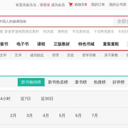
购物车
0
我的订单
我的云书房
欢迎光临当当，请
登录
成为会员
全部
中国人的健康指南
全部分
搜:
多多罗漫画西游记系列
何为道
南明史
不完美传说
十日终焉新生
9.9
尾品汇
图书
签书
电子书
课程
正版教材
特色书城
童装童鞋
电子书
文学
艺术
成功励志
管理
历史
哲学宗教
亲子家教
音像
影视
时尚美
母婴用
图书畅销榜
新书热卖榜
童书榜
热搜榜
好评榜
玩具
孕婴服
24小时
近7日
近30日
童装童
家居日
家具装
月
2月
3月
4月
5月
6月
7月
服装
鞋