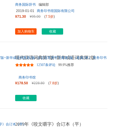
商务国际辞书
编辑部
2019-01-01
商务印书馆国际有限公司
¥71.30
¥95.00
(
7.5折
)
加入购物车
收藏
现代汉语词典第7版+新华成语词典第2版
+古汉语常用字字典第5版（套
...
12507条评论
99.9%推荐
商务印书馆
¥178.50
¥228.80
(
7.8折
)
收藏
2019年《咬文嚼字》合订本（平）