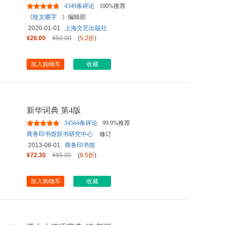
4349条评论
100%推荐
《
咬文嚼字
》编辑部
2020-01-01
上海文艺出版社
¥26.00
¥50.00
(
5.2折
)
加入购物车
收藏
新华词典 第4版
34564条评论
99.9%推荐
商务印书馆辞书研究中心
修订
2013-08-01
商务印书馆
¥72.30
¥85.00
(
8.5折
)
加入购物车
收藏