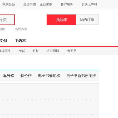
我的当当
当当拼团
企业采购
客户服务
切换无障碍
分类
我的订单
购物车
类
元包邮
高级搜索
文创
毛边本
保健养生
考试
科技
进口原版
电子书
妆
品
飙升榜
特价榜
电子书畅销榜
电子书新书热卖榜
饰
鞋
用
饰