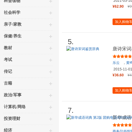
科普读物
2021-03-1
¥62.90
¥9
社会科学
加入购物
亲子/家教
保健/养生
5.
教材
唐诗宋词
考试
乐云
，
黄
2015-11-0
传记
¥36.60
¥4
古籍
加入购物
政治/军事
计算机/网络
7.
新华成语词
投资理财
转6
经济
商务印书馆