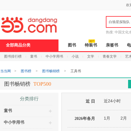
新
欢
窗
口
打
白狼星探险队
开
无
障
热搜:
中国文化
碍
说
全部商品分类
图书
特装书
亲签书
电
明
页
图书排行榜
童书
中小学用书
小说
文学
青春文学
艺
面,
按
Ctrl
当当网
>
图书榜
>
图书畅销榜
>
工具书
加
波
浪
图书畅销榜
TOP500
键
打
开
分类排行
近24小时
导
近 日
盲
童书
模
式
1月
2月
2026年各月
中小学用书