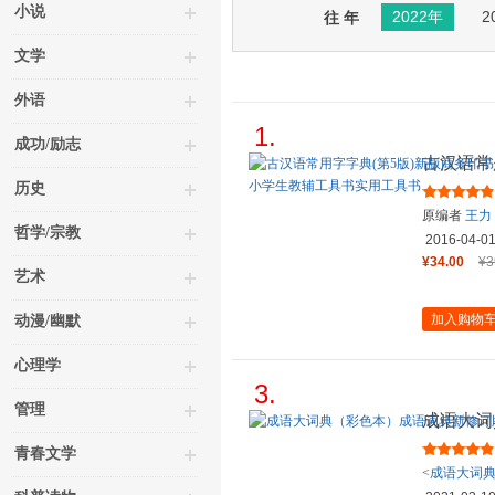
小说
2022年
2
往 年
文学
外语
1.
成功/励志
古汉语常
王力古汉
历史
原编者
王力
哲学/宗教
作藩
张万
2016-04-0
¥34.00
¥3
艺术
加入购物
动漫/幽默
心理学
3.
管理
成语大词
26多万
青春文学
<
成语大词