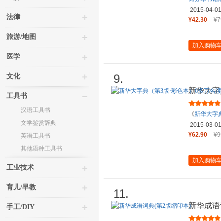
2015-04-0
法律
¥42.30
¥7
旅游/地图
加入购物
医学
9.
文化
新华大字
工具书
热评！
汉语工具书
《
新华大字
文学鉴赏辞典
2015-03-0
¥62.90
¥9
英语工具书
其他语种工具书
加入购物
工业技术
育儿/早教
11.
新华成语
手工/DIY