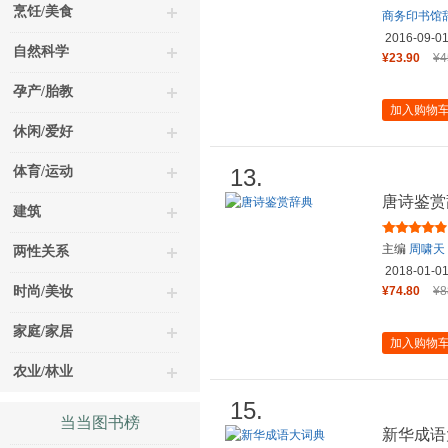
烹饪/美食
商务印书馆
2016-09-0
自然科学
¥23.90
¥4
孕产/胎教
加入购物
休闲/爱好
体育/运动
13.
唐诗鉴赏
建筑
主编
周啸天
两性关系
煜
、
周振
2018-01-0
原
等
时尚/美妆
¥74.80
¥8
家庭/家居
加入购物
农业/林业
15.
当当图书榜
新华成语