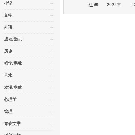
小说
2022年
2
往 年
文学
外语
成功/励志
历史
哲学/宗教
艺术
动漫/幽默
心理学
管理
青春文学