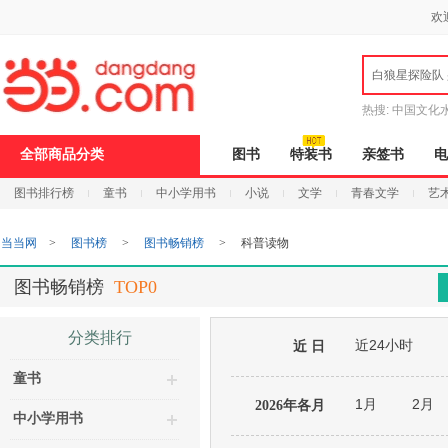
新
欢
窗
口
打
白狼星探险队
开
无
障
热搜:
中国文化
碍
说
全部商品分类
图书
特装书
亲签书
电
明
页
图书排行榜
童书
中小学用书
小说
文学
青春文学
艺
面,
按
Ctrl
当当网
>
图书榜
>
图书畅销榜
>
科普读物
加
波
浪
图书畅销榜
TOP0
键
打
开
分类排行
近24小时
导
近 日
盲
童书
模
式
1月
2月
2026年各月
中小学用书