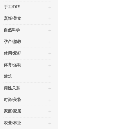
手工/DIY
烹饪/美食
自然科学
孕产/胎教
休闲/爱好
体育/运动
建筑
两性关系
时尚/美妆
家庭/家居
农业/林业