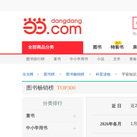
新
窗
口
打
开
无
障
热
碍
邮
说
全部商品分类
图书
特装书
亲
明
页
图书排行榜
童书
中小学用书
小说
文学
青春
面,
按
Ctrl
当当网
>
图书榜
>
图书畅销榜
>
科普读物
>
宇宙知识
加
波
浪
图书畅销榜
TOP300
键
打
开
分类排行
近
导
近 日
盲
童书
模
式
1
2026年各月
中小学用书