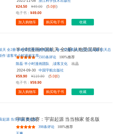
2021-11-08
浙江科学技术出版社
¥24.50
¥49.00
(
5.0折
)
电子书：
¥49.00
加入购物车
购买电子书
收藏
半小时漫画中国航天 全2册 从饱受屈辱到
傲视群雄，每一页都看得
...
5503条评论
100%推荐
陈磊·半小时漫画团队
;
读客文化
出品
2024-09-30
中国宇航出版社
¥59.90
¥119.80
(
5.0折
)
电子书：
¥59.90
加入购物车
购买电子书
收藏
宇宙奥德赛：宇宙起源 当当独家 签名版
398条评论
100%推荐
王爽