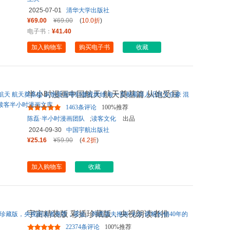
2025-07-01
清华大学出版社
¥69.00
¥69.00
(
10.0折
)
电子书：
¥41.40
加入购物车
购买电子书
收藏
半小时漫画中国航天 航天奠基篇 从饱受屈
辱到傲视群雄 每一页都看
...
1463条评论
100%推荐
陈磊·半小时漫画团队
;
读客文化
出品
2024-09-30
中国宇航出版社
¥25.16
¥59.90
(
4.2折
)
加入购物车
收藏
宇宙精装版 彩插珍藏版，央视朗读者推
荐，霍金、阿西莫夫推崇 卡
...
22374条评论
100%推荐