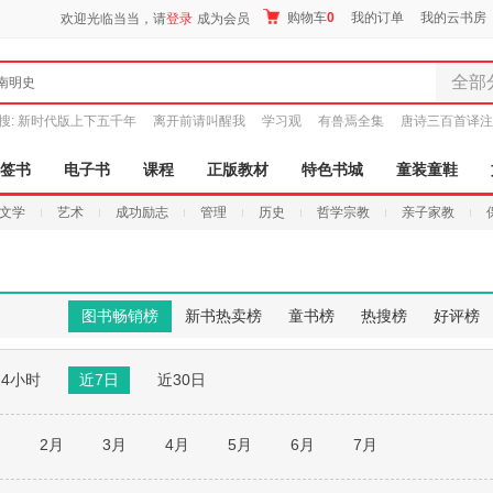
购物车
0
我的订单
我的云书房
欢迎光临当当，请
登录
成为会员
全部
南明史
全部分
搜:
新时代版上下五千年
离开前请叫醒我
学习观
有兽焉全集
唐诗三百首译注
尾品汇
图书
签书
电子书
课程
正版教材
特色书城
童装童鞋
电子书
文学
艺术
成功励志
管理
历史
哲学宗教
亲子家教
音像
影视
时尚美
母婴用
图书畅销榜
新书热卖榜
童书榜
热搜榜
好评榜
玩具
孕婴服
24小时
近7日
近30日
童装童
家居日
家具装
月
2月
3月
4月
5月
6月
7月
服装
鞋