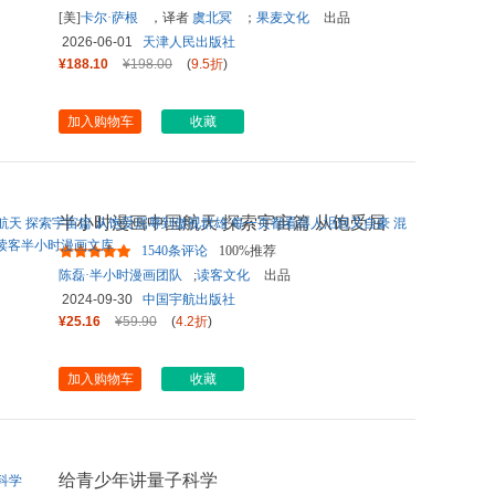
[美]
卡尔·萨根
，译者
虞北冥
；
果麦文化
出品
2026-06-01
天津人民出版社
¥188.10
¥198.00
(
9.5折
)
加入购物车
收藏
半小时漫画中国航天 探索宇宙篇 从饱受屈
辱到傲视群雄 每一页都看
...
1540条评论
100%推荐
陈磊·半小时漫画团队
;
读客文化
出品
2024-09-30
中国宇航出版社
¥25.16
¥59.90
(
4.2折
)
加入购物车
收藏
给青少年讲量子科学