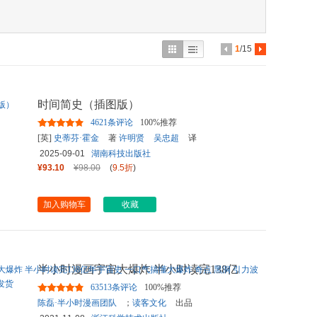
具
品
外
1
/15
品
讯
时间简史（插图版）
音
4621条评论
100%推荐
公
[英]
史蒂芬·霍金
著
许明贤
吴忠超
译
2025-09-01
湖南科技出版社
器
¥93.10
¥98.00
(
9.5折
)
加入购物车
收藏
半小时漫画宇宙大爆炸 半小时读完138亿
年宇宙史 一口气搞懂大爆炸
...
63513条评论
100%推荐
陈磊·半小时漫画团队
；
读客文化
出品