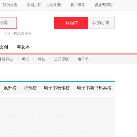
我的当当
当当拼团
企业采购
客户服务
切换无障碍
分类
我的订单
购物车
类
9.9元包
高级搜索
文创
毛边本
保健养生
考试
科技
进口原版
电子书
妆
品
飙升榜
特价榜
电子书畅销榜
电子书新书热卖榜
饰
鞋
用
饰