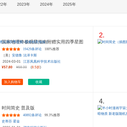
22年
2023年
2024年
2025年
箱包皮
手表饰
运动户
汽车用
食品
2.
手机通
国家地理终极观星指南附赠实用四季星图
数码影
+星桥精美海报！
19429条评论
100%推荐
电脑办
［美］
安德鲁·法泽卡斯
大家电
2024-03-01
江苏凤凰科学技术出版社
家用电
¥57.80
¥68.00
(
8.5折
)
加入购物车
收藏
4.
时间简史 普及版
40892条评论
99.3%推荐
史蒂芬·霍金