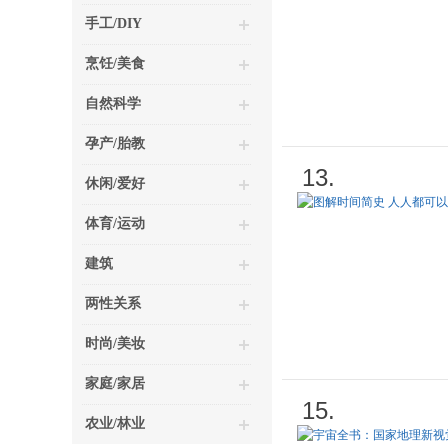
手工/DIY
烹饪/美食
自然科学
孕产/胎教
13.
休闲/爱好
体育/运动
建筑
两性关系
时尚/美妆
家庭/家居
15.
农业/林业