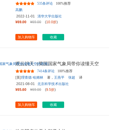
535条评论
100%推荐
高鹏
2022-11-01
清华大学出版社
¥69.00
¥69.00
(
10.0折
)
加入购物车
收藏
观云识天（英国国家气象局带你读懂天空
的表情）
7414条评论
100%推荐
[英]
理查德·哈姆林
著，
王燕平
张超
译
2021-08-01
北京科学技术出版社
¥65.60
¥69.00
(
9.5折
)
加入购物车
收藏