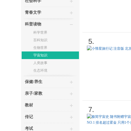
社会科学
青春文学
科普读物
科学世界
5.
百科知识
生物世界
宇宙知识
人类故事
生态环境
保健/养生
亲子/家教
教材
7.
传记
考试