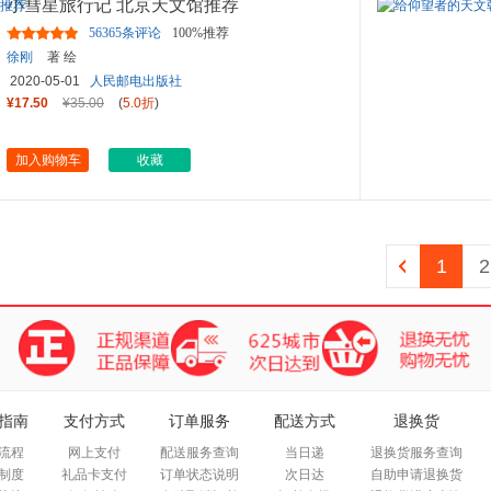
小彗星旅行记 北京天文馆推荐
56365条评论
100%推荐
徐刚
著 绘
2020-05-01
人民邮电出版社
¥17.50
¥35.00
(
5.0折
)
加入购物车
收藏
1
2
指南
支付方式
订单服务
配送方式
退换货
流程
网上支付
配送服务查询
当日递
退换货服务查询
制度
礼品卡支付
订单状态说明
次日达
自助申请退换货