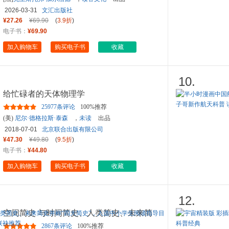
2026-03-31
文汇出版社
¥27.26
¥69.90
(
3.9折
)
电子书：
¥69.90
加入购物车
购买电子书
收藏
10.
给忙碌者的天体物理学
25977条评论
100%推荐
(美)
尼尔·德格拉斯·泰森
，
未读
出品
2018-07-01
北京联合出版有限公司
¥47.30
¥49.80
(
9.5折
)
电子书：
¥44.80
加入购物车
购买电子书
收藏
12.
空间简史 与时间简史、人类简史、未来简
史并称“四大简史”，入
...
2867条评论
100%推荐