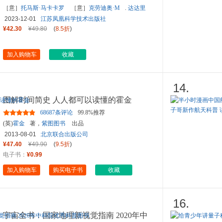
［意］
托马斯·马卡卡罗
［意］
克劳迪奥·M
.
达达里
2023-12-01
江苏凤凰科学技术出版社
¥42.30
¥49.80
(
8.5折
)
加入购物车
收藏
14.
图解时间简史 人人都可以读懂的霍金
68687条评论
99.8%推荐
(英)
霍金
著，
紫图图书
出品
2013-08-01
北京联合出版公司
¥47.40
¥49.90
(
9.5折
)
电子书：
¥0.99
加入购物车
购买电子书
收藏
16.
宇宙全书：国家地理新视觉指南 2020年中