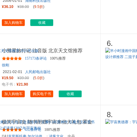
2006-01-01
湖南科技出版社
¥36.10
¥38.00
(
9.5折
)
加入购物车
收藏
6.
小彗星旅行记 注音版 北京天文馆推荐
2021年出版
157173条评论
100%推荐
徐刚
2021-02-01
人民邮电出版社
¥19.50
¥39.00
(
5.0折
)
电子书：
¥21.90
加入购物车
购买电子书
收藏
8.
极简宇宙史 随书附赠宇宙来信大礼包 霍金
亲传弟子豆瓣9.1科普神作
...
432条评论
100%推荐
[法]
克里斯托弗·加尔法德
；
读客文化
出品