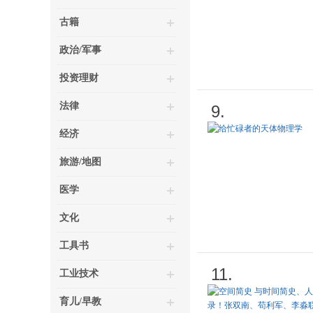
古籍
政治/军事
投资理财
法律
9.
经济
旅游/地图
医学
文化
工具书
11.
工业技术
育儿/早教