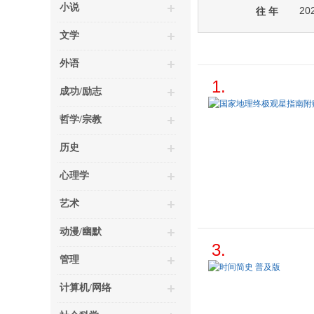
小说
20
往 年
文学
外语
1.
成功/励志
哲学/宗教
历史
心理学
艺术
动漫/幽默
3.
管理
计算机/网络