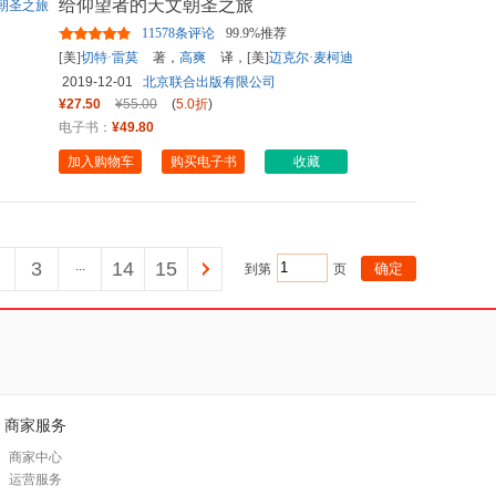
给仰望者的天文朝圣之旅
11578条评论
99.9%推荐
[美]
切特·雷莫
著，
高爽
译，[美]
迈克尔·麦柯迪
绘，
未读
出品，
2019-12-01
北京联合出版有限公司
¥27.50
¥55.00
(
5.0折
)
电子书：
¥49.80
加入购物车
购买电子书
收藏
3
...
14
15
到第
页
商家服务
商家中心
运营服务