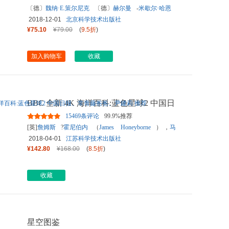
〔德〕
魏纳·E.策尔尼克
〔德〕
赫尔曼
-
米歇尔·哈恩
2018-12-01
北京科学技术出版社
¥75.10
¥79.00
(
9.5折
)
加入购物车
收藏
BBC 全新 4K 海洋百科:蓝色星球2 中国日
报、常青藤爸爸、尹建莉
...
15469条评论
99.9%推荐
[英]
詹姆斯
?
霍尼伯内
（
James
Honeyborne
） ，
马
克
?
布朗罗
2018-04-01
江苏科学技术出版社
¥142.80
¥168.00
(
8.5折
)
收藏
星空图鉴