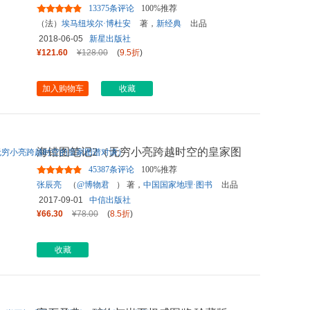
13375条评论
100%推荐
（法）
埃马纽埃尔·博杜安
著，
新经典
出品
2018-06-05
新星出版社
¥121.60
¥128.00
(
9.5折
)
加入购物车
收藏
海错图笔记2（无穷小亮跨越时空的皇家图
谱对谈）
45387条评论
100%推荐
张辰亮
（
@博物君
） 著，
中国国家地理·图书
出品
2017-09-01
中信出版社
¥66.30
¥78.00
(
8.5折
)
收藏