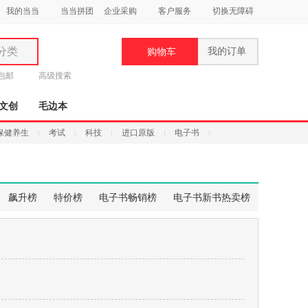
我的当当
当当拼团
企业采购
客户服务
切换无障碍
分类
我的订单
购物车
类
元包邮
高级搜索
文创
毛边本
保健养生
考试
科技
进口原版
电子书
妆
品
飙升榜
特价榜
电子书畅销榜
电子书新书热卖榜
饰
鞋
用
饰