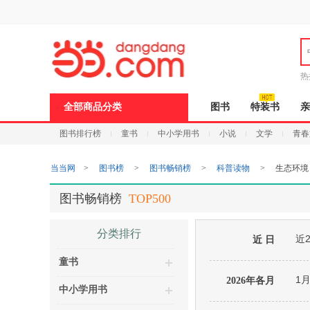
新
窗
口
打
开
无
障
热
碍
说
全部商品分类
图书
特装书
亲
明
页
图书排行榜
童书
中小学用书
小说
文学
青春
面,
按
Ctrl
当当网
>
图书榜
>
图书畅销榜
>
科普读物
>
生态环境
加
波
浪
图书畅销榜
TOP500
键
打
开
分类排行
近
导
近 日
盲
童书
模
式
1
2026年各月
中小学用书