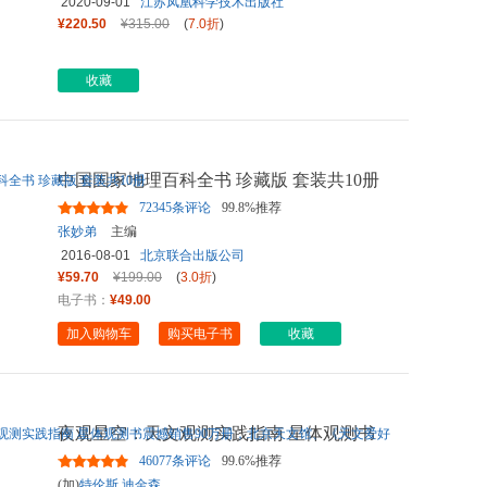
2020-09-01
江苏凤凰科学技术出版社
¥220.50
¥315.00
(
7.0折
)
收藏
中国国家地理百科全书 珍藏版 套装共10册
72345条评论
99.8%推荐
张妙弟
主编
2016-08-01
北京联合出版公司
¥59.70
¥199.00
(
3.0折
)
电子书：
¥49.00
加入购物车
购买电子书
收藏
夜观星空：天文观测实践指南 星体观测书
震撼销售90万册，北京天文
...
46077条评论
99.6%推荐
(加)
特伦斯.迪金森