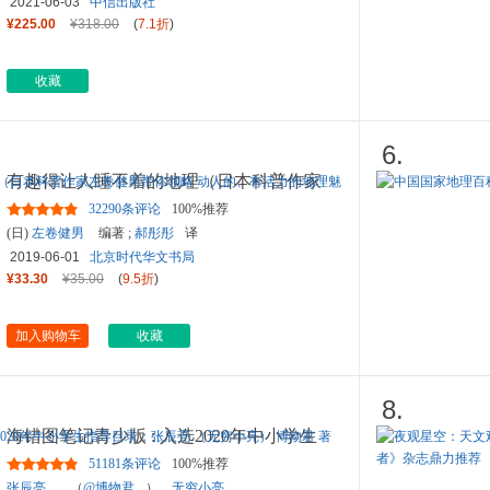
2021-06-03
中信出版社
¥225.00
¥318.00
(
7.1折
)
收藏
6.
有趣得让人睡不着的地理（日本科普作家
左卷健男带你领略 动人的、
...
32290条评论
100%推荐
(日)
左卷健男
编著 ;
郝彤彤
译
2019-06-01
北京时代华文书局
¥33.30
¥35.00
(
9.5折
)
加入购物车
收藏
8.
海错图笔记青少版 : 入选2020年中小学生
指导目录；张辰亮 （无穷
...
51181条评论
100%推荐
张辰亮
，（
@博物君
），
无穷小亮