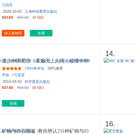
汪品先
2020-10-01
上海科技教育出版社
¥83.60
¥88.00
(
9.5折
)
加入购物车
收藏
14.
漫步中国星空：看遍天上人间，读懂中华
文化 北京天文馆、北京古
...
15816条评论
100%推荐
齐锐
//
万昊宜
2014-04-01
科学普及出版社
¥47.60
¥56.00
(
8.5折
)
收藏
16.
矿物与岩石图鉴 :教你辨认231种矿物与65