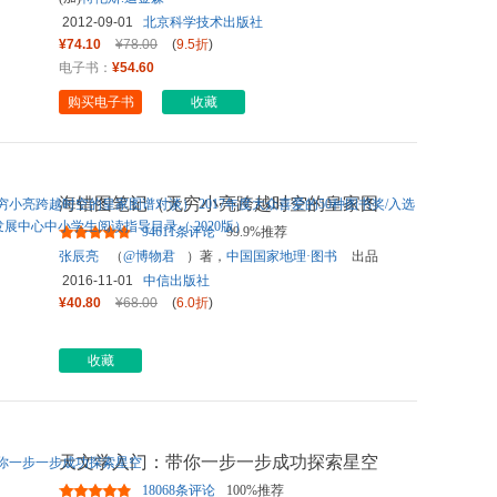
2012-09-01
北京科学技术出版社
¥74.10
¥78.00
(
9.5折
)
电子书：
¥54.60
购买电子书
收藏
海错图笔记（无穷小亮跨越时空的皇家图
谱对谈） 2017年度大众喜爱
...
94611条评论
99.9%推荐
张辰亮
（
@博物君
）著，
中国国家地理·图书
出品
2016-11-01
中信出版社
¥40.80
¥68.00
(
6.0折
)
收藏
天文学入门：带你一步一步成功探索星空
18068条评论
100%推荐