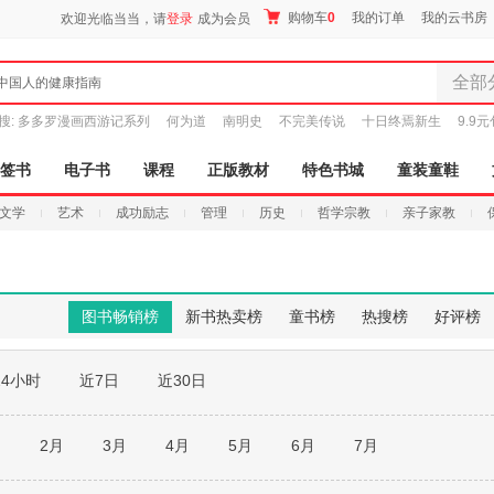
购物车
0
我的订单
我的云书房
欢迎光临当当，请
登录
成为会员
全部
中国人的健康指南
全部分
搜:
多多罗漫画西游记系列
何为道
南明史
不完美传说
十日终焉新生
9.9
尾品汇
图书
签书
电子书
课程
正版教材
特色书城
童装童鞋
电子书
文学
艺术
成功励志
管理
历史
哲学宗教
亲子家教
音像
影视
时尚美
母婴用
图书畅销榜
新书热卖榜
童书榜
热搜榜
好评榜
玩具
孕婴服
24小时
近7日
近30日
童装童
家居日
家具装
月
2月
3月
4月
5月
6月
7月
服装
鞋