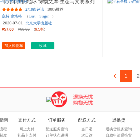
十万年后的地球 博物文库·生态与文明系列
2718条评论
100%推荐
寇特·史塔格
（
Curt
Stager
）
2020-07-01
北京大学出版社
¥57.00
¥60.00
(
9.5折
)
加入购物车
收藏
1
2
指南
支付方式
订单服务
配送方式
退换货
流程
网上支付
配送服务查询
当日递
退换货服务查询
制度
礼品卡支付
订单状态说明
次日达
自助申请退换货