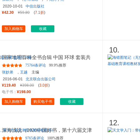
2020-10-01
中信出版社
¥42.30
¥59.80
(
7.1折
)
加入购物车
收藏
10.
国家地理百科全书合辑 中国 环球 套装共
20册
75764条评论
99.9%推荐
张妙弟
，
王越
主编
2016-06-01
北京联合出版公司
¥119.40
¥398.00
(
3.0折
)
电子书：
¥198.00
加入购物车
购买电子书
收藏
12.
深海浅说（2020中国好书，第十六届文津
图书奖获奖图书）
9765条评论
100%推荐