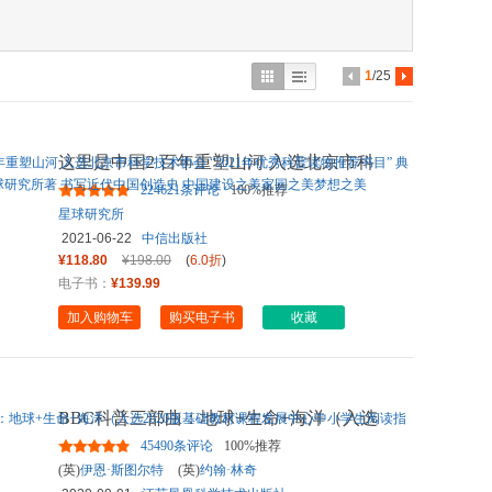
具
品
外
1
/25
品
讯
这里是中国2 百年重塑山河 入选北京市科
音
学技术协会 “2021年优秀
...
224621条评论
100%推荐
公
星球研究所
2021-06-22
中信出版社
器
¥118.80
¥198.00
(
6.0折
)
电子书：
¥139.99
加入购物车
购买电子书
收藏
BBC科普三部曲：地球+生命+海洋（入选
2020版基础教材课程发展中心
...
45490条评论
100%推荐
(英)
伊恩·斯图尔特
(英)
约翰·林奇