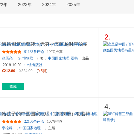
22年
2023年
2024年
2025年
箱包皮
手表饰
运动户
汽车用
食品
2.
手机通
海错图笔记套装（无穷小亮跨越时空的皇
数码影
家图谱对谈） 专享赠送配套
...
91183条评论
100%推荐
电脑办
张辰亮
（
@博物君
）著，
中国国家地理·图书
出品
大家电
2019-10-01
中信出版社
家用电
¥212.80
¥224.00
(
9.5折
)
收藏
4.
给孩子的中国国家地理（套装8册）套装特
供VR地理图谱 中国国家地
...
22150条评论
100%推荐
李栓科
，
中国国家地理
， 主编