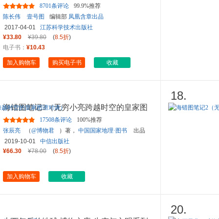
种岩石
8701条评论
99.9%推荐
陈长伟
壹号图
编辑部
凤凰含章出品
2017-04-01
江苏科学技术出版社
¥33.80
¥39.80
(
8.5折
)
电子书：
¥10.43
加入购物车
购买电子书
收藏
18.
海错图笔记3（无穷小亮跨越时空的皇家图
谱对谈）
17508条评论
100%推荐
张辰亮
（
@博物君
）著，
中国国家地理·图书
出品
2019-10-01
中信出版社
¥66.30
¥78.00
(
8.5折
)
加入购物车
收藏
20.