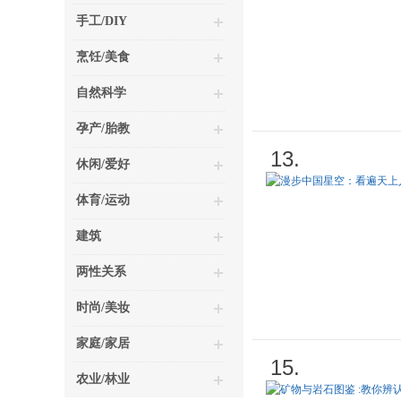
手工/DIY
烹饪/美食
自然科学
孕产/胎教
13.
休闲/爱好
体育/运动
建筑
两性关系
时尚/美妆
家庭/家居
15.
农业/林业