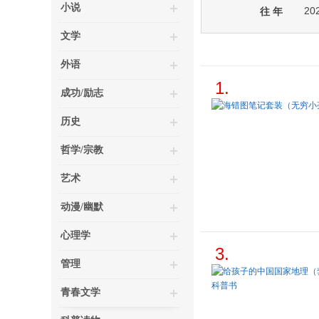
小说
20
往 年
文学
外语
1.
成功/励志
历史
哲学/宗教
艺术
动漫/幽默
心理学
3.
管理
青春文学