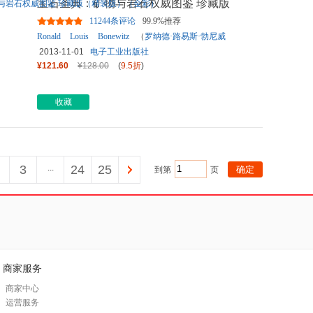
宝石圣典：矿物与岩石权威图鉴 珍藏版
（精装版）（全彩）
11244条评论
99.9%推荐
Ronald
Louis
Bonewitz
（
罗纳德·路易斯·勃尼威
兹
）
2013-11-01
电子工业出版社
¥121.60
¥128.00
(
9.5折
)
收藏
3
...
24
25
到第
页
商家服务
商家中心
运营服务