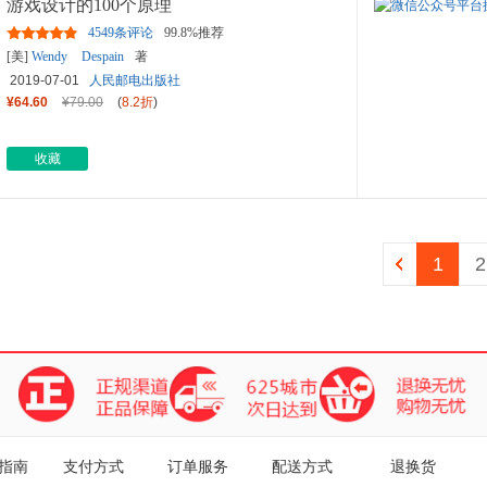
游戏设计的100个原理
4549条评论
99.8%推荐
[美]
Wendy
Despain
著
2019-07-01
人民邮电出版社
¥64.60
¥79.00
(
8.2折
)
收藏
1
2
指南
支付方式
订单服务
配送方式
退换货