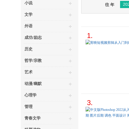
小说
20
往 年
文学
外语
1.
成功/励志
历史
哲学/宗教
艺术
动漫/幽默
心理学
3.
管理
青春文学