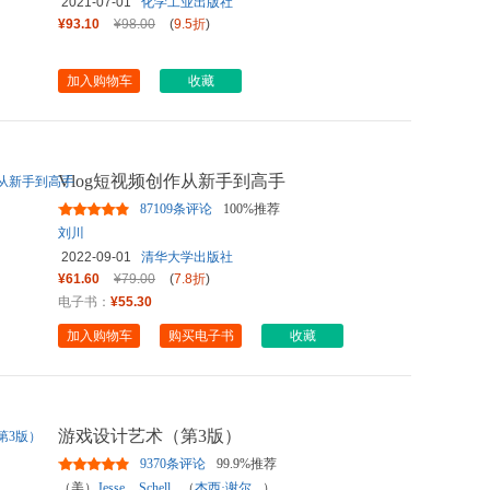
2021-07-01
化学工业出版社
¥93.10
¥98.00
(
9.5折
)
加入购物车
收藏
Vlog短视频创作从新手到高手
87109条评论
100%推荐
刘川
2022-09-01
清华大学出版社
¥61.60
¥79.00
(
7.8折
)
电子书：
¥55.30
加入购物车
购买电子书
收藏
游戏设计艺术（第3版）
9370条评论
99.9%推荐
（美）
Jesse
Schell
（
杰西·谢尔
）