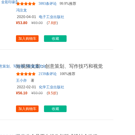
搞定Photoshop图像处理的
...
5993条评论
99.9%推荐
冯注龙
2020-04-01
电子工业出版社
¥53.80
¥69.00
(
7.8折
)
加入购物车
收藏
短视频文案：创意策划、写作技巧和视觉
优化
2159条评论
100%推荐
王小亦
著
2022-02-01
化学工业出版社
¥56.10
¥59.00
(
9.5折
)
加入购物车
收藏