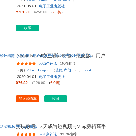
2021-05-01
电子工业出版社
¥201.20
¥258.00
(
7.8折
)
收藏
About Face 4交互设计精髓（纪念版）用户
体验行业圣经 交互设计先
...
5502条评论
100%推荐
（美）
Alan
Cooper
（
艾伦·库伯
），
Robert
Reimann
（
罗伯特·莱曼
）
2020-04-01
电子工业出版社
¥76.80
¥128.00
(
6.0折
)
加入购物车
收藏
剪映教程：3天成为短视频与Vlog剪辑高手
5776条评论
99.9%推荐