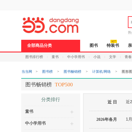
新
窗
口
打
开
无
障
热
碍
邮
说
全部商品分类
图书
特装书
亲
明
页
图书排行榜
童书
中小学用书
小说
文学
青春
面,
按
Ctrl
当当网
>
图书榜
>
图书畅销榜
>
计算机/网络
>
图形图
加
波
浪
图书畅销榜
TOP500
键
打
开
分类排行
近
导
近 日
盲
童书
模
式
1
2026年各月
中小学用书