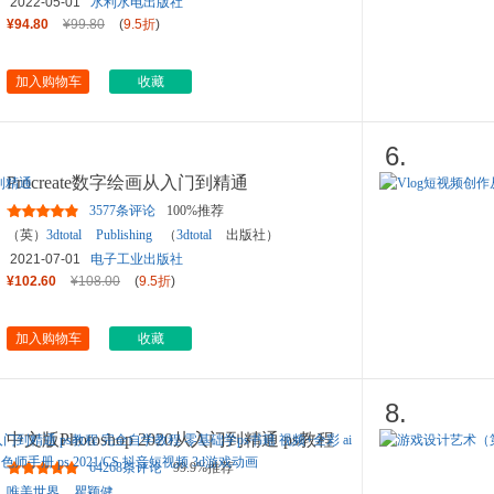
2022-05-01
水利水电出版社
¥94.80
¥99.80
(
9.5折
)
加入购物车
收藏
6.
Procreate数字绘画从入门到精通
3577条评论
100%推荐
（英）
3dtotal
Publishing
（
3dtotal
出版社）
2021-07-01
电子工业出版社
¥102.60
¥108.00
(
9.5折
)
加入购物车
收藏
8.
中文版Photoshop 2020从入门到精通 ps教程
完全自学教程 零基础学
...
64268条评论
99.9%推荐
唯美世界
瞿颖健