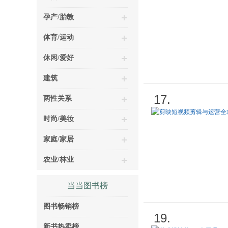
孕产/胎教
体育/运动
休闲/爱好
建筑
17.
两性关系
时尚/美妆
家庭/家居
农业/林业
当当图书榜
图书畅销榜
19.
新书热卖榜