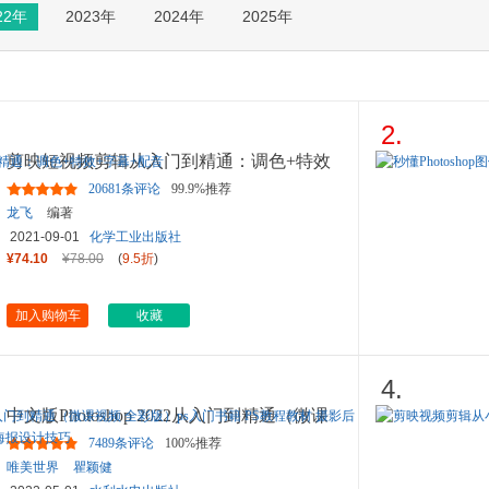
22年
2023年
2024年
2025年
箱包皮
手表饰
运动户
汽车用
食品
2.
手机通
剪映短视频剪辑从入门到精通：调色+特效
数码影
+字幕+配音
20681条评论
99.9%推荐
电脑办
龙飞
编著
大家电
2021-09-01
化学工业出版社
家用电
¥74.10
¥78.00
(
9.5折
)
加入购物车
收藏
4.
中文版Photoshop 2022从入门到精通（微课
视频 全彩版）ps入门书籍
...
7489条评论
100%推荐
唯美世界
瞿颖健