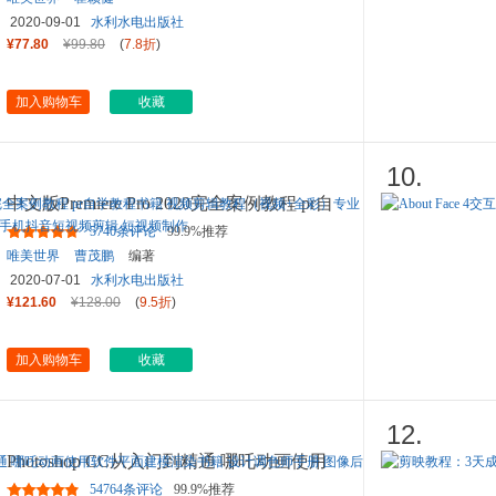
2020-09-01
水利水电出版社
¥77.80
¥99.80
(
7.8折
)
加入购物车
收藏
10.
中文版Premiere Pro 2020完全案例教程 pr自
学教程书籍 视频剪辑教
...
5740条评论
99.9%推荐
唯美世界
曹茂鹏
编著
2020-07-01
水利水电出版社
¥121.60
¥128.00
(
9.5折
)
加入购物车
收藏
12.
Photoshop CC从入门到精通 哪吒动画使用
软件平面建模渲染书籍 设
...
54764条评论
99.9%推荐