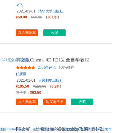
龙飞
2021-03-01
清华大学出版社
¥69.00
¥69.00
(
10.0折
)
加入购物车
收藏
中文版Cinema 4D R21完全自学教程
2553条评论
100%推荐
任媛媛
2021-01-01
人民邮电出版社
¥105.50
¥129.00
(
8.2折
)
电子书：
¥63.50
加入购物车
购买电子书
收藏
PS之光：一看就懂的Photoshop攻略，轻松