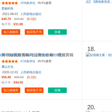
1938条评论
99.9%推荐
委婉的鱼
2021-08-01
人民邮电出版社
¥40.70
¥49.80
(
8.2折
)
电子书：
¥31.90
加入购物车
购买电子书
收藏
18.
剪映短视频剪辑与运营全攻略：视频剪辑
+音频处理+后期特效+运营管
...
4726条评论
99.9%推荐
麓山文化
2020-12-01
人民邮电出版社
¥56.40
¥69.00
(
8.2折
)
电子书：
¥44.50
加入购物车
购买电子书
收藏
20.