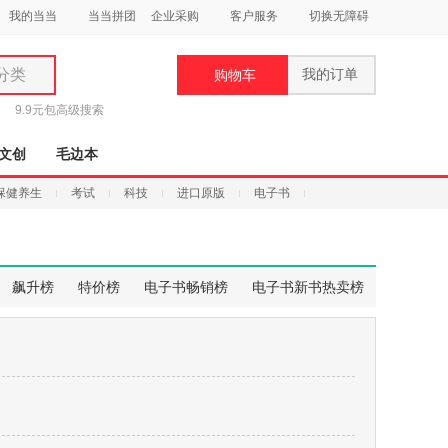
我的当当
当当拼团
企业采购
客户服务
切换无障碍
分类
我的订单
购物车
类
9.9元包
高级搜索
文创
毛边本
保健养生
考试
科技
进口原版
电子书
妆
品
飙升榜
特价榜
电子书畅销榜
电子书新书热卖榜
饰
鞋
用
饰