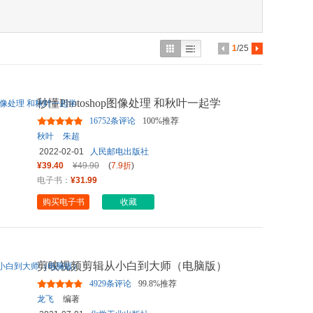
具
品
外
1
/25
品
讯
秒懂Photoshop图像处理 和秋叶一起学
音
16752条评论
100%推荐
公
秋叶
朱超
2022-02-01
人民邮电出版社
器
¥39.40
¥49.90
(
7.9折
)
电子书：
¥31.99
购买电子书
收藏
剪映视频剪辑从小白到大师（电脑版）
4929条评论
99.8%推荐
龙飞
编著