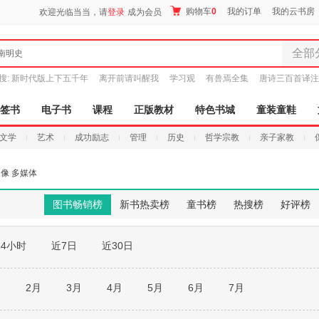
购物车
0
我的订单
我的云书房
欢迎光临当当，请
登录
成为会员
全部
南明史
全部分
搜:
新时代版上下五千年
离开前请叫醒我
学习观
有兽焉全集
唐诗三百首译注
尾品汇
图书
签书
电子书
课程
正版教材
特色书城
童装童鞋
电子书
文学
艺术
成功励志
管理
历史
哲学宗教
亲子家教
音像
影视
像 多媒体
时尚美
母婴用
图书畅销榜
新书热卖榜
童书榜
热搜榜
好评榜
玩具
孕婴服
24小时
近7日
近30日
童装童
家居日
家具装
月
2月
3月
4月
5月
6月
7月
服装
鞋