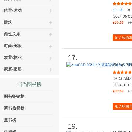
装测试原
江一舟
著
体育/运动
2024-05-0
建筑
¥65.60
¥6
两性关系
加入购物
时尚/美妆
17.
农业/林业
AutoC
家庭/家居
通
CAD/CAM/
当当图书榜
2024-01-0
¥99.80
¥9
图书畅销榜
加入购物
新书热卖榜
童书榜
19.
热搜榜