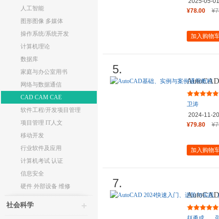
2025-05-0
人工智能
¥78.00
¥7
图形图像 多媒体
操作系统/系统开发
加入购物
计算机理论
数据库
5.
家庭与办公室用书
Auto
网络与数据通信
CAD CAM CAE
卫涛
软件工程/开发项目管理
2024-11-2
项目管理 IT人文
¥79.80
¥7
移动开发
行业软件及应用
加入购物
计算机考试 认证
信息安全
7.
硬件 外部设备 维修
AutoC
课视频版
社会科学
赵勇成
、