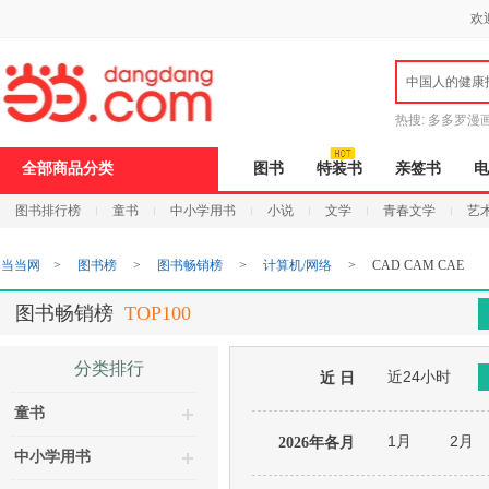
新
欢
窗
口
打
中国人的健康
开
无
障
热搜:
多多罗漫
碍
说
全部商品分类
图书
特装书
亲签书
电
明
页
图书排行榜
童书
中小学用书
小说
文学
青春文学
艺
面,
按
Ctrl
当当网
>
图书榜
>
图书畅销榜
>
计算机/网络
>
CAD CAM CAE
加
波
浪
图书畅销榜
TOP100
键
打
开
分类排行
近24小时
导
近 日
盲
童书
模
式
1月
2月
2026年各月
中小学用书