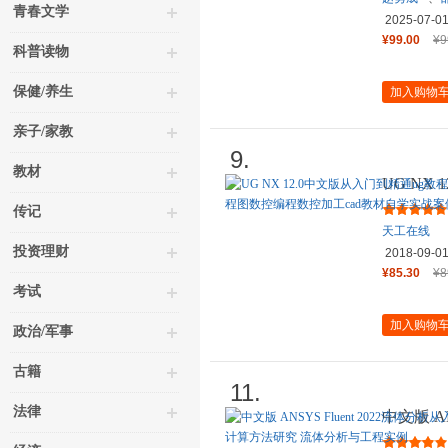
青春文学
2025-07-0
¥99.00
¥9
科普读物
保健/养生
加入购物
亲子/家教
9.
教材
UG NX
建模ug模
传记
天工在线
投资理财
2018-09-0
¥85.30
¥8
考试
加入购物
政治/军事
古籍
11.
法律
中文版 AN
到精通 