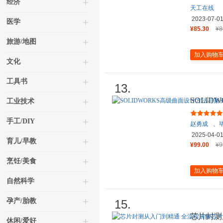
经济
天工在线
2023-07-0
医学
¥85.30
¥8
旅游/地图
加入购物
文化
工具书
13.
SOLI
工业技术
解析（微
手工/DIY
赵勇成
、
2025-04-0
育儿/早教
¥99.00
¥9
烹饪/美食
加入购物
自然科学
孕产/胎教
15.
芯片封测
休闲/爱好