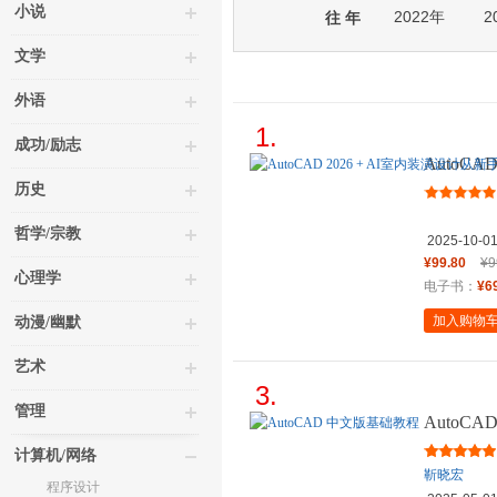
小说
2022年
2
往 年
文学
外语
1.
成功/励志
AutoCA
高手
历史
哲学/宗教
2025-10-0
¥99.80
¥9
心理学
电子书：
¥6
加入购物
动漫/幽默
艺术
3.
管理
AutoC
计算机/网络
靳晓宏
程序设计