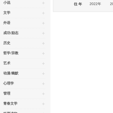
小说
2022年
2
往 年
文学
外语
成功/励志
历史
哲学/宗教
艺术
动漫/幽默
心理学
管理
青春文学