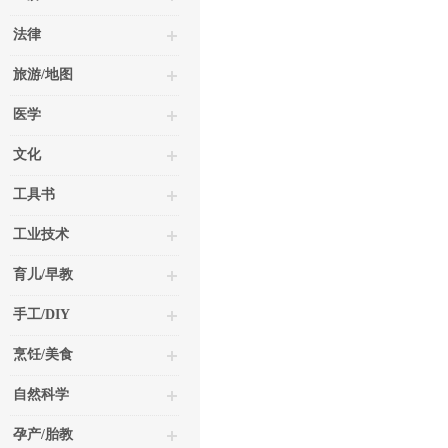
法律
旅游/地图
医学
文化
工具书
工业技术
育儿/早教
手工/DIY
烹饪/美食
自然科学
孕产/胎教