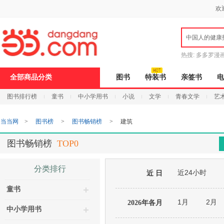
新
欢
窗
口
打
中国人的健康
开
无
障
热搜:
多多罗漫
碍
说
全部商品分类
图书
特装书
亲签书
电
明
页
图书排行榜
童书
中小学用书
小说
文学
青春文学
艺
面,
按
Ctrl
当当网
>
图书榜
>
图书畅销榜
>
建筑
加
波
浪
图书畅销榜
TOP0
键
打
开
分类排行
近24小时
导
近 日
盲
童书
模
式
1月
2月
2026年各月
中小学用书