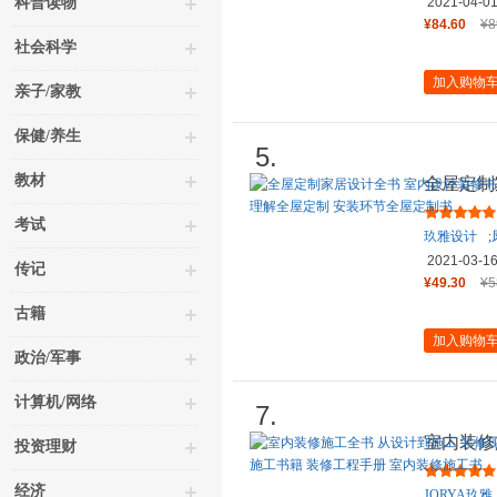
科普读物
2021-04-0
¥84.60
¥8
社会科学
加入购物
亲子/家教
保健/养生
5.
教材
全屋定制
一本书解
考试
玖雅设计
;
2021-03-1
传记
¥49.30
¥5
古籍
加入购物
政治/军事
计算机/网络
7.
室内装修
投资理财
工法全能
经济
JORYA玖雅