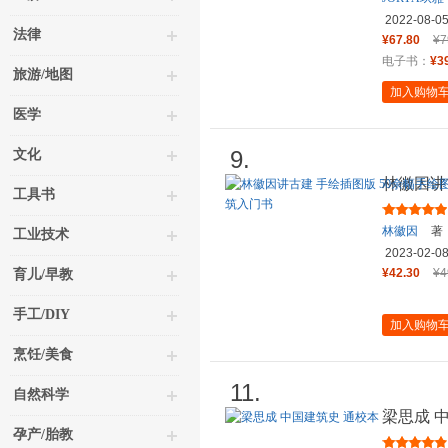
2022-08-0
法律
¥67.80
¥7
电子书：
¥3
旅游/地图
加入购物
医学
9.
文化
林徽因讲
工具书
跟着建筑
林徽因
著
工业技术
2023-02-0
¥42.30
¥4
育儿/早教
手工/DIY
加入购物
烹饪/美食
11.
自然科学
梁思成 
孕产/胎教