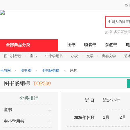
新
欢
窗
口
打
中国人的健康
开
无
障
热搜:
多多罗漫
碍
说
全部商品分类
图书
特装书
亲签书
电
明
页
图书排行榜
童书
中小学用书
小说
文学
青春文学
艺
面,
按
Ctrl
当当网
>
图书榜
>
图书畅销榜
>
建筑
加
波
浪
图书畅销榜
TOP500
键
打
开
分类排行
近24小时
导
近 日
盲
童书
模
式
1月
2月
2026年各月
中小学用书