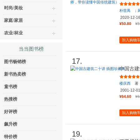
选202
时尚/美妆
朴世禺
；
2020-12-1
家庭/家居
¥50.80
¥5
农业/林业
加入购物
当当图书榜
17.
图书畅销榜
中国古建
新书热卖榜
楼庆西
著
童书榜
2001-12-0
¥64.60
¥6
热搜榜
好评榜
加入购物
飙升榜
19.
特价榜