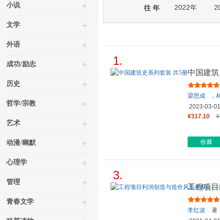
小说
2022年
2
往 年
文学
外语
1.
成功/励志
中国建筑
历史
梁思成
，
哲学/宗教
2023-03-0
¥317.10
¥
艺术
收藏
动漫/幽默
心理学
3.
管理
工程项目
过程项目
青春文学
李红波
著