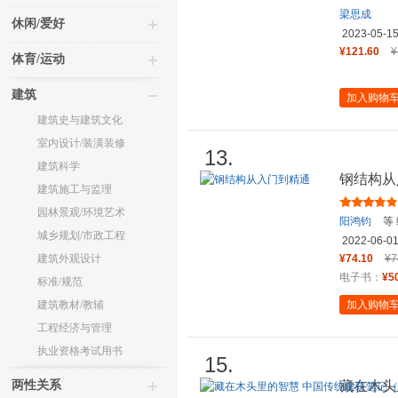
梁思成
休闲/爱好
2023-05-1
¥121.60
¥
体育/运动
建筑
加入购物
建筑史与建筑文化
室内设计/装潢装修
13.
建筑科学
钢结构从
建筑施工与监理
园林景观/环境艺术
阳鸿钧
等
城乡规划/市政工程
2022-06-0
建筑外观设计
¥74.10
¥7
电子书：
¥5
标准/规范
建筑教材/教辅
加入购物
工程经济与管理
执业资格考试用书
15.
两性关系
藏在木头