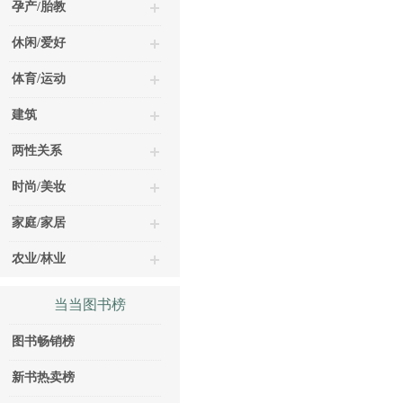
孕产/胎教
休闲/爱好
体育/运动
建筑
两性关系
时尚/美妆
家庭/家居
农业/林业
当当图书榜
图书畅销榜
新书热卖榜