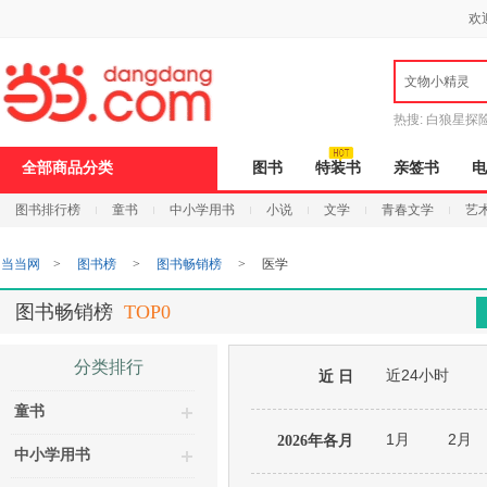
新
欢
窗
口
打
文物小精灵
开
无
障
热搜:
白狼星探
碍
说
全部商品分类
图书
特装书
亲签书
电
明
页
图书排行榜
童书
中小学用书
小说
文学
青春文学
艺
面,
按
Ctrl
当当网
>
图书榜
>
图书畅销榜
>
医学
加
波
浪
图书畅销榜
TOP0
键
打
开
分类排行
近24小时
导
近 日
盲
童书
模
式
1月
2月
2026年各月
中小学用书