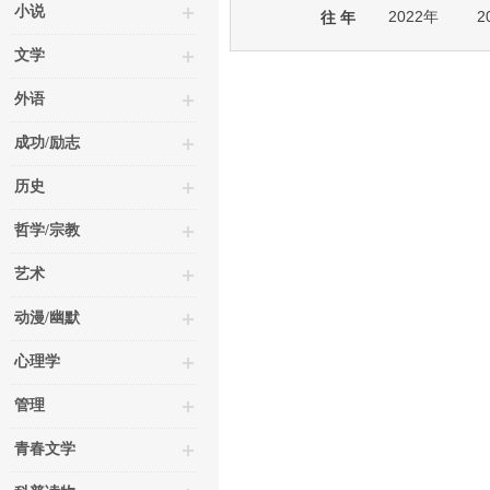
小说
2022年
2
往 年
文学
外语
成功/励志
历史
哲学/宗教
艺术
动漫/幽默
心理学
管理
青春文学