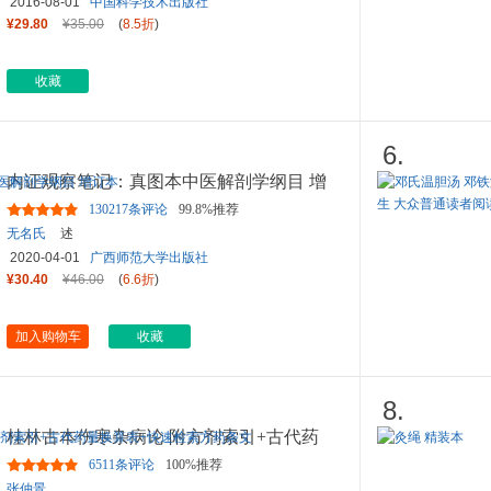
2016-08-01
中国科学技术出版社
¥29.80
¥35.00
(
8.5折
)
收藏
6.
内证观察笔记：真图本中医解剖学纲目 增
订本
130217条评论
99.8%推荐
无名氏
述
2020-04-01
广西师范大学出版社
¥30.40
¥46.00
(
6.6折
)
加入购物车
收藏
8.
桂林古本伤寒杂病论 附方剂索引+古代药
量换算表+快速检索方药条文
...
6511条评论
100%推荐
张仲景