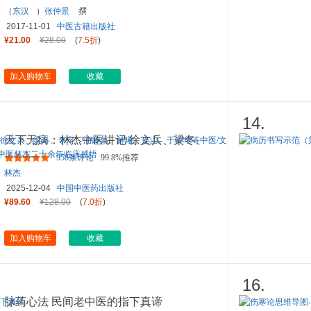
（
东汉
）
张仲景
撰
2017-11-01
中医古籍出版社
¥21.00
¥28.00
(
7.5折
)
加入购物车
收藏
14.
天下无病：林杰中医讲记 徐文兵、梁冬、
李辛、油麻菜、林曦、连山
...
958条评论
99.8%推荐
林杰
2025-12-04
中国中医药出版社
¥89.60
¥128.00
(
7.0折
)
加入购物车
收藏
16.
脉药心法 民间老中医的指下真谛