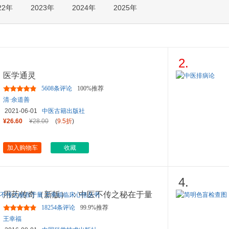
22年
2023年
2024年
2025年
箱包皮
手表饰
运动户
汽车用
食品
2.
手机通
医学通灵
数码影
5608条评论
100%推荐
电脑办
清·余道善
大家电
2021-06-01
中医古籍出版社
家用电
¥26.60
¥28.00
(
9.5折
)
加入购物车
收藏
4.
用药传奇（新版） ：中医不传之秘在于量
王幸福临床心悟丛书
18254条评论
99.9%推荐
王幸福