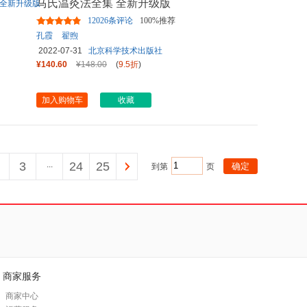
马氏温灸法全集 全新升级版
12026条评论
100%推荐
孔霞
翟煦
2022-07-31
北京科学技术出版社
¥140.60
¥148.00
(
9.5折
)
加入购物车
收藏
3
...
24
25
到第
页
商家服务
商家中心