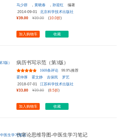
马少群
，
黄晓春
，
孙迎红
编著
2014-09-01
北京科学技术出版社
¥39.00
¥39.00
(
10.0折
)
加入购物车
收藏
病历书写示范（第3版）
1669条评论
99.9%推荐
霍仲厚
霍文静
吉保民
罗艺
2018-07-01
江苏科学技术出版社
¥33.80
¥39.80
(
8.5折
)
加入购物车
收藏
伤寒论思维导图-中医生学习笔记