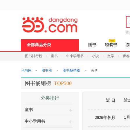
新
窗
口
打
开
无
障
热
碍
说
全部商品分类
图书
特装书
亲
明
页
图书排行榜
童书
中小学用书
小说
文学
青春
面,
按
Ctrl
当当网
>
图书榜
>
图书畅销榜
>
医学
加
波
浪
图书畅销榜
TOP500
键
打
开
分类排行
近
导
近 日
盲
童书
模
式
1
2026年各月
中小学用书