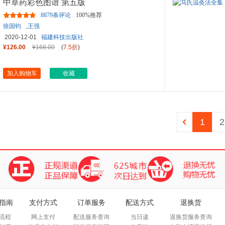
中草药彩色图谱 第五版
8879条评论
100%推荐
徐国钧
,
王强
2020-12-01
福建科技出版社
¥126.00
¥168.00
(
7.5折
)
加入购物车
收藏
1
2
指南
支付方式
订单服务
配送方式
退换货
流程
网上支付
配送服务查询
当日递
退换货服务查询