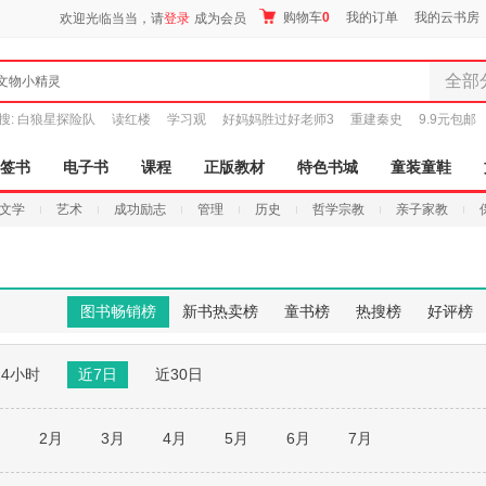
购物车
0
我的订单
我的云书房
欢迎光临当当，请
登录
成为会员
全部
文物小精灵
全部分
搜:
白狼星探险队
读红楼
学习观
好妈妈胜过好老师3
重建秦史
9.9元包邮
尾品汇
图书
签书
电子书
课程
正版教材
特色书城
童装童鞋
电子书
文学
艺术
成功励志
管理
历史
哲学宗教
亲子家教
音像
影视
时尚美
母婴用
图书畅销榜
新书热卖榜
童书榜
热搜榜
好评榜
玩具
孕婴服
24小时
近7日
近30日
童装童
家居日
家具装
月
2月
3月
4月
5月
6月
7月
服装
鞋