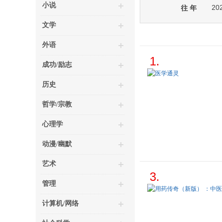
小说
20
往 年
文学
外语
1.
成功/励志
历史
哲学/宗教
心理学
动漫/幽默
艺术
3.
管理
计算机/网络