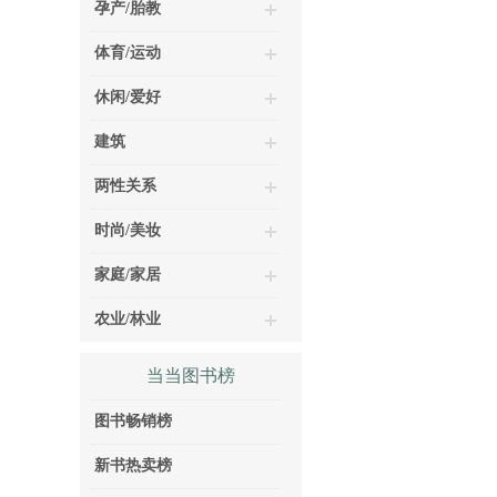
孕产/胎教
体育/运动
休闲/爱好
建筑
两性关系
时尚/美妆
家庭/家居
农业/林业
当当图书榜
图书畅销榜
新书热卖榜