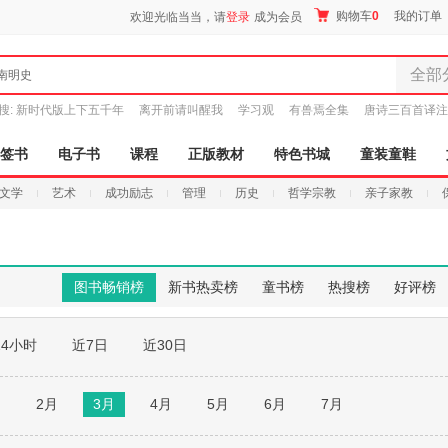
购物车
0
我的订单
欢迎光临当当，请
登录
成为会员
全部
南明史
全部分
搜:
新时代版上下五千年
离开前请叫醒我
学习观
有兽焉全集
唐诗三百首译注
尾品汇
图书
签书
电子书
课程
正版教材
特色书城
童装童鞋
电子书
文学
艺术
成功励志
管理
历史
哲学宗教
亲子家教
音像
影视
时尚美
母婴用
图书畅销榜
新书热卖榜
童书榜
热搜榜
好评榜
玩具
孕婴服
24小时
近7日
近30日
童装童
家居日
家具装
月
2月
3月
4月
5月
6月
7月
服装
鞋