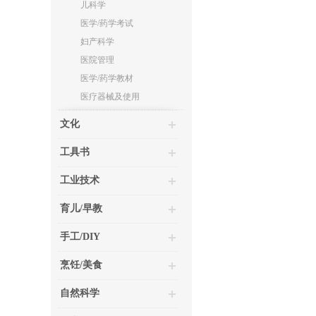
儿科学
医学/药学考试
妇产科学
医院管理
医学/药学教材
医疗器械及使用
文化
工具书
工业技术
育儿/早教
手工/DIY
烹饪/美食
自然科学