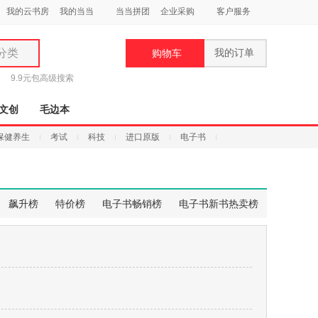
我的云书房
我的当当
当当拼团
企业采购
客户服务
分类
我的订单
购物车
类
9.9元包
高级搜索
文创
毛边本
保健养生
考试
科技
进口原版
电子书
妆
品
飙升榜
特价榜
电子书畅销榜
电子书新书热卖榜
饰
鞋
用
饰