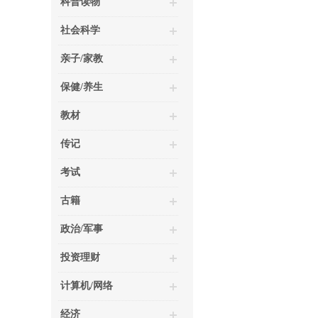
科普读物
社会科学
亲子/家教
保健/养生
教材
传记
考试
古籍
政治/军事
投资理财
计算机/网络
经济