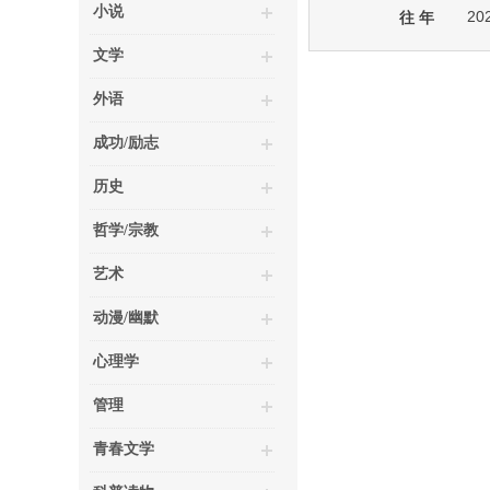
小说
20
往 年
文学
外语
成功/励志
历史
哲学/宗教
艺术
动漫/幽默
心理学
管理
青春文学