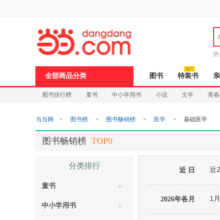
新
窗
口
打
开
无
障
热
碍
邮
说
全部商品分类
图书
特装书
亲
明
页
图书排行榜
童书
中小学用书
小说
文学
青春
面,
按
Ctrl
当当网
>
图书榜
>
图书畅销榜
>
医学
>
基础医学
加
波
浪
图书畅销榜
TOP0
键
打
开
分类排行
近
导
近 日
盲
童书
模
式
1
2026年各月
中小学用书