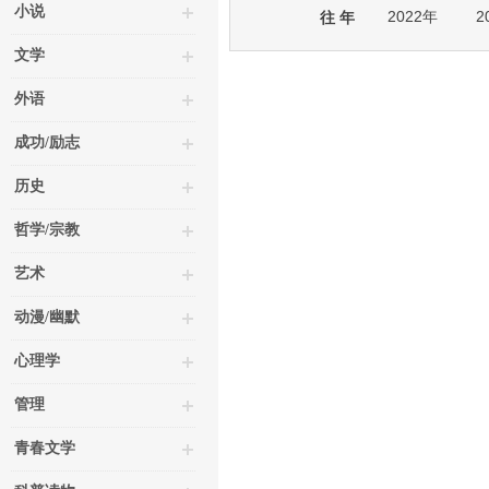
小说
2022年
2
往 年
文学
外语
成功/励志
历史
哲学/宗教
艺术
动漫/幽默
心理学
管理
青春文学