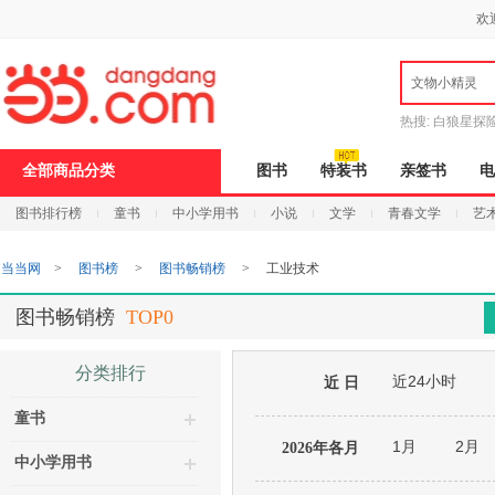
新
欢
窗
口
打
文物小精灵
开
无
障
热搜:
白狼星探
碍
说
全部商品分类
图书
特装书
亲签书
电
明
页
图书排行榜
童书
中小学用书
小说
文学
青春文学
艺
面,
按
Ctrl
当当网
>
图书榜
>
图书畅销榜
>
工业技术
加
波
浪
图书畅销榜
TOP0
键
打
开
分类排行
近24小时
导
近 日
盲
童书
模
式
1月
2月
2026年各月
中小学用书