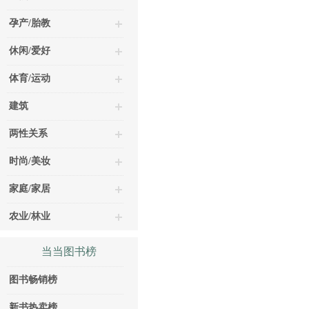
孕产/胎教
休闲/爱好
体育/运动
建筑
两性关系
时尚/美妆
家庭/家居
农业/林业
当当图书榜
图书畅销榜
新书热卖榜