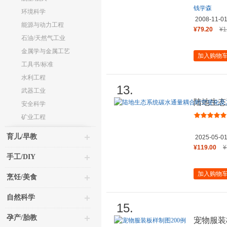
钱学森
环境科学
2008-11-0
能源与动力工程
¥79.20
¥1
石油/天然气工业
金属学与金属工艺
加入购物
工具书/标准
水利工程
13.
武器工业
陆地生态
安全科学
驱动机制
矿业工程
育儿/早教
2025-05-0
¥119.00
¥
手工/DIY
加入购物
烹饪/美食
自然科学
15.
孕产/胎教
宠物服装