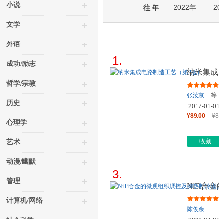
小说
2022年
2
往 年
文学
外语
1.
成功/励志
纳米集成
哲学/宗教
张汝京
等
历史
2017-01-0
¥89.00
¥8
心理学
收藏
艺术
动漫/幽默
3.
管理
NiTi
的提升（
计算机/网络
陈俊余