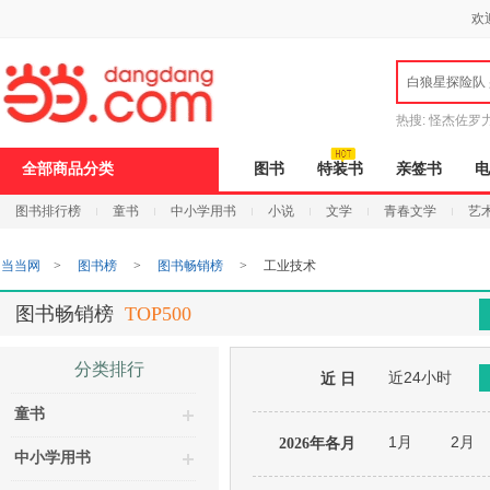
新
欢
窗
口
打
白狼星探险队
开
无
障
热搜:
怪杰佐罗
碍
说
全部商品分类
图书
特装书
亲签书
电
明
页
图书排行榜
童书
中小学用书
小说
文学
青春文学
艺
面,
按
Ctrl
当当网
>
图书榜
>
图书畅销榜
>
工业技术
加
波
浪
图书畅销榜
TOP500
键
打
开
分类排行
近24小时
导
近 日
盲
童书
模
式
1月
2月
2026年各月
中小学用书