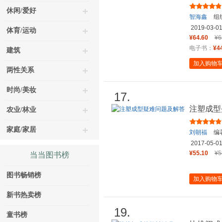
休闲/爱好
智海鑫
组
2019-03-0
体育/运动
¥64.60
¥6
电子书：
¥4
建筑
加入购物
两性关系
时尚/美妆
17.
注塑成型
农业/林业
家庭/家居
刘朝福
编
2017-05-0
¥55.10
¥5
当当图书榜
图书畅销榜
加入购物
新书热卖榜
19.
童书榜