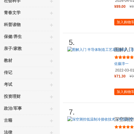
社会科学
2026-04-0
¥89.00
¥8
青春文学
加入购物
科普读物
保健/养生
5.
亲子/家教
图解入门
第4版）
教材
佐藤淳一
2022-03-0
传记
¥71.30
¥9
考试
加入购物
投资理财
政治/军事
7.
深空测控
古籍
控技术丛
法律