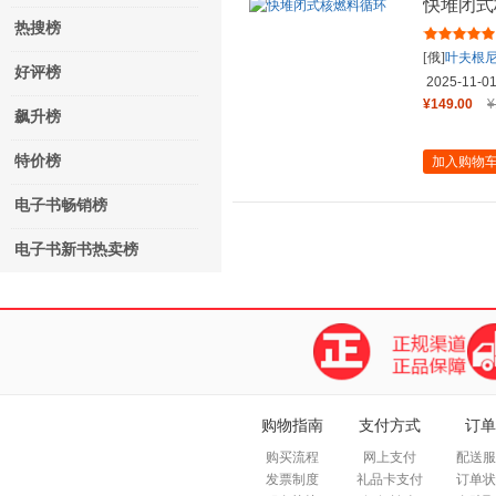
快堆闭式
热搜榜
[俄]
叶夫根尼
好评榜
2025-11-0
¥149.00
¥
飙升榜
特价榜
加入购物
电子书畅销榜
电子书新书热卖榜
购物指南
支付方式
订单
购买流程
网上支付
配送服
发票制度
礼品卡支付
订单状