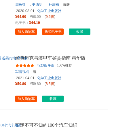
周长锁
，
史德明
，
孙庆楠
编著
2020-08-01
化学工业出版社
¥64.60
¥68.00
(
9.5折
)
电子书：
¥44.19
加入购物车
购买电子书
收藏
经典坦克与装甲车鉴赏指南 精华版
4923条评论
100%推荐
军情视点
编
2021-04-01
化学工业出版社
¥50.80
¥59.80
(
8.5折
)
加入购物车
收藏
车迷不可不知的100个汽车知识