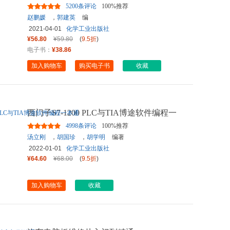
5200条评论
100%推荐
赵鹏媛
，
郭建英
编
2021-04-01
化学工业出版社
¥56.80
¥59.80
(
9.5折
)
电子书：
¥38.86
加入购物车
购买电子书
收藏
西门子S7-1200 PLC与TIA博途软件编程一
本通
4998条评论
100%推荐
汤立刚
，
胡国珍
，
胡学明
编著
2022-01-01
化学工业出版社
¥64.60
¥68.00
(
9.5折
)
加入购物车
收藏