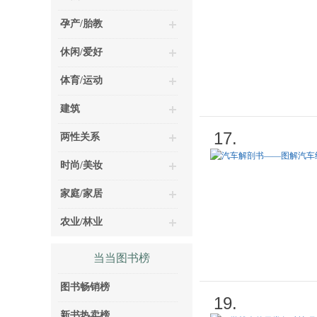
孕产/胎教
休闲/爱好
体育/运动
建筑
17.
两性关系
时尚/美妆
家庭/家居
农业/林业
当当图书榜
图书畅销榜
19.
新书热卖榜