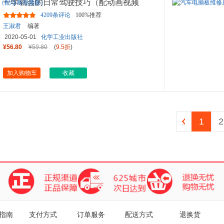
一学就会的日常驾驶技巧（配动画视频
版）
4209条评论
100%推荐
王淑君
编著
2020-05-01
化学工业出版社
¥56.80
¥59.80
(
9.5折
)
加入购物车
收藏
1
2
指南
支付方式
订单服务
配送方式
退换货