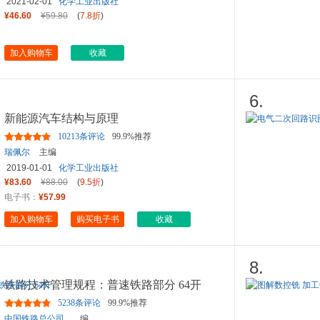
2021-02-01
化学工业出版社
¥46.60
¥59.80
(
7.8折
)
加入购物车
收藏
6.
新能源汽车结构与原理
10213条评论
99.9%推荐
瑞佩尔
主编
2019-01-01
化学工业出版社
¥83.60
¥88.00
(
9.5折
)
电子书：
¥57.99
加入购物车
购买电子书
收藏
8.
铁路技术管理规程：普速铁路部分 64开
5238条评论
99.9%推荐
中国铁路总公司
编