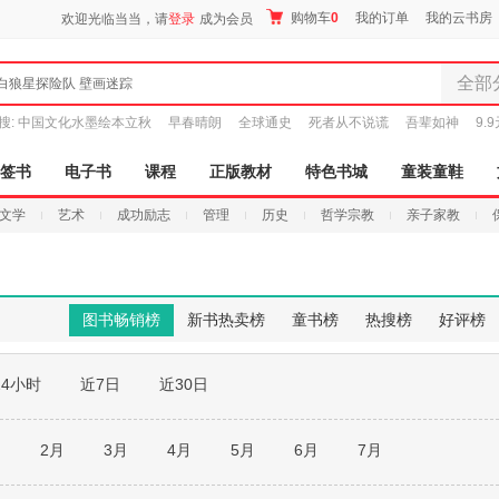
购物车
0
我的订单
我的云书房
欢迎光临当当，请
登录
成为会员
全部
白狼星探险队 壁画迷踪
全部分
搜:
中国文化水墨绘本立秋
早春晴朗
全球通史
死者从不说谎
吾辈如神
9.
尾品汇
图书
签书
电子书
课程
正版教材
特色书城
童装童鞋
电子书
文学
艺术
成功励志
管理
历史
哲学宗教
亲子家教
音像
影视
时尚美
母婴用
图书畅销榜
新书热卖榜
童书榜
热搜榜
好评榜
玩具
孕婴服
24小时
近7日
近30日
童装童
家居日
家具装
月
2月
3月
4月
5月
6月
7月
服装
鞋