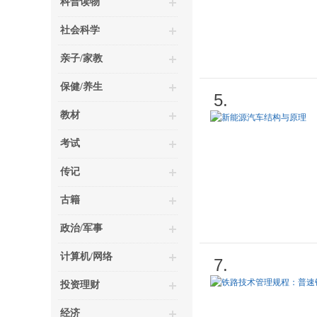
科普读物
社会科学
亲子/家教
保健/养生
5.
教材
考试
传记
古籍
政治/军事
计算机/网络
7.
投资理财
经济