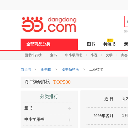
新
窗
口
打
开
无
障
热
碍
说
全部商品分类
图书
特装书
亲
明
页
图书排行榜
童书
中小学用书
小说
文学
青春
面,
按
Ctrl
当当网
>
图书榜
>
图书畅销榜
>
工业技术
加
波
浪
图书畅销榜
TOP500
键
打
开
分类排行
近
导
近 日
盲
童书
模
式
1
2026年各月
中小学用书