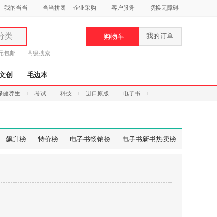
我的当当
当当拼团
企业采购
客户服务
切换无障碍
分类
我的订单
购物车
类
9元包邮
高级搜索
文创
毛边本
保健养生
考试
科技
进口原版
电子书
妆
品
飙升榜
特价榜
电子书畅销榜
电子书新书热卖榜
饰
鞋
用
饰