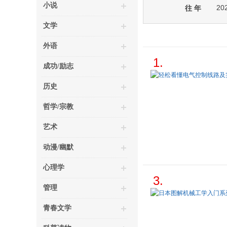
小说
20
往 年
文学
外语
1.
成功/励志
历史
哲学/宗教
艺术
动漫/幽默
心理学
3.
管理
青春文学