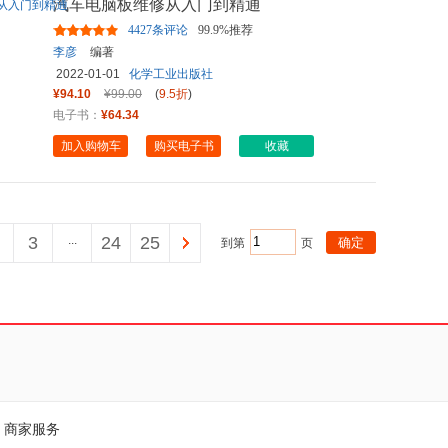
汽车电脑板维修从入门到精通
4427条评论
99.9%推荐
李彦
编著
2022-01-01
化学工业出版社
¥94.10
¥99.00
(
9.5折
)
电子书：
¥64.34
加入购物车
购买电子书
收藏
3
...
24
25
到第
页
商家服务