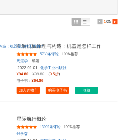
具
品
外
1
/25
品
讯
图解机械原理与构造：机器是怎样工作
音
的？
5730条评论
100%推荐
公
周湛学
编著
2022-01-01
化学工业出版社
器
¥94.80
¥99.80
(
9.5折
)
电子书：
¥64.86
加入购物车
购买电子书
收藏
星际航行概论
13092条评论
100%推荐
钱学森