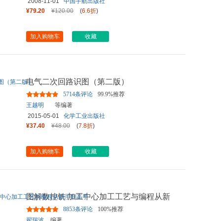
2008-11-01
中国宇航出版社
¥79.20
¥120.00
(
6.6折
)
加入购物车
收藏
电气二次回路识图（第二版）
5714条评论
99.9%推荐
王越明
等编著
2015-05-01
化学工业出版社
¥37.40
¥48.00
(
7.8折
)
加入购物车
收藏
图解数控铣 加工中心加工工艺与编程从新
手到高手
8853条评论
100%推荐
翟瑞波
编著