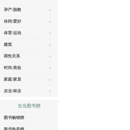
孕产/胎教
休闲/爱好
体育/运动
建筑
两性关系
时尚/美妆
家庭/家居
农业/林业
当当图书榜
图书畅销榜
新书热卖榜