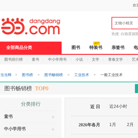
新
欢
窗
口
打
文物小精灵
开
无
障
热搜:
白狼星探
碍
说
全部商品分类
图书
特装书
亲签书
电
明
页
图书排行榜
童书
中小学用书
小说
文学
青春文学
艺
面,
按
Ctrl
当当网
>
图书榜
>
图书畅销榜
>
工业技术
>
一般工业技术
加
波
浪
图书畅销榜
TOP0
键
打
开
分类排行
近24小时
导
近 日
盲
童书
模
式
1月
2月
2026年各月
中小学用书