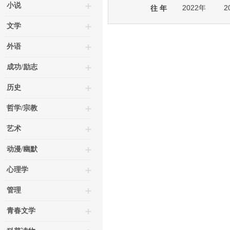
小说
2022年
2
往 年
文学
外语
成功/励志
历史
哲学/宗教
艺术
动漫/幽默
心理学
管理
青春文学