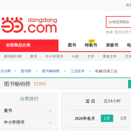
新
欢
窗
口
打
白狼星探险队
开
无
障
热搜:
怪杰佐罗
碍
说
全部商品分类
图书
特装书
亲签书
电
明
页
图书排行榜
童书
中小学用书
小说
文学
青春文学
艺
面,
按
Ctrl
当当网
>
图书榜
>
图书畅销榜
>
工业技术
>
机械/仪表工业
加
波
浪
图书畅销榜
TOP0
键
打
开
分类排行
近24小时
导
近 日
盲
童书
模
式
1月
2月
2026年各月
中小学用书