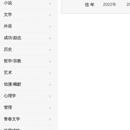
小说
2022年
2
往 年
文学
外语
成功/励志
历史
哲学/宗教
艺术
动漫/幽默
心理学
管理
青春文学