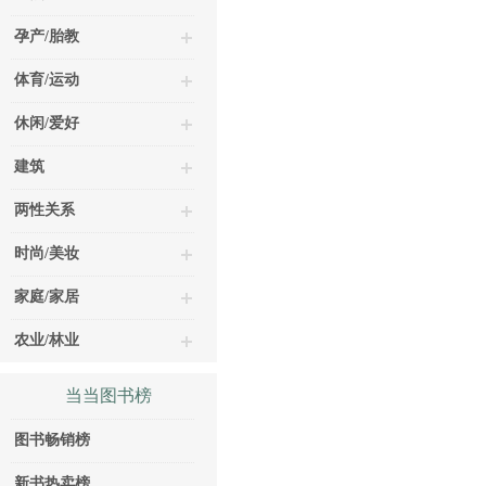
孕产/胎教
体育/运动
休闲/爱好
建筑
两性关系
时尚/美妆
家庭/家居
农业/林业
当当图书榜
图书畅销榜
新书热卖榜