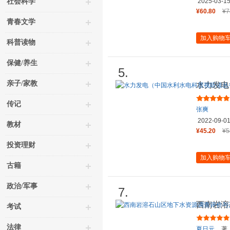
社会科学
2025-03-1
¥60.80
¥7
青春文学
加入购物
科普读物
保健/养生
5.
亲子/家教
水力发电
）
传记
张爽
2022-09-0
教材
¥45.20
¥5
投资理财
加入购物
古籍
政治/军事
7.
西南岩溶
考试
发利用模
法律
夏日元
著