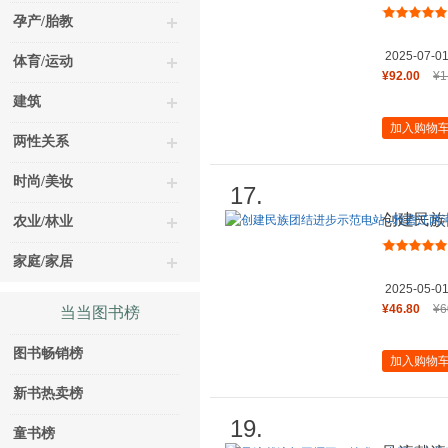
孕产/胎教
2025-07-0
体育/运动
¥92.00
¥1
建筑
加入购物
两性关系
时尚/美妆
17.
创建民族
农业/林业
水电站征
家庭/家居
2025-05-0
¥46.80
¥6
当当图书榜
图书畅销榜
加入购物
新书热卖榜
19.
童书榜