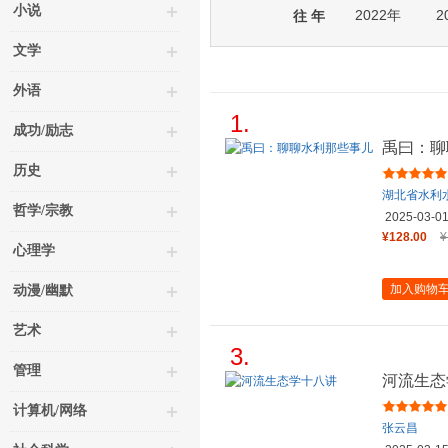
小说
2022年
2
往 年
文学
外语
1.
成功/励志
禹曰：聊
历史
湖北省水利
哲学/宗教
2025-03-0
¥128.00
¥
心理学
加入购物
动漫/幽默
艺术
3.
管理
河流生态
计算机/网络
张云昌