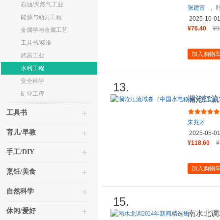
石油/天然气工业
张建富
、
能源与动力工程
2025-10-0
¥76.40
¥9
金属学与金属工艺
工具书/标准
加入购物
武器工业
水利工程
安全科学
13.
矿业工程
澜沧江流
管理创新
工具书
朱兆才
育儿/早教
2025-05-0
¥118.60
¥
手工/DIY
加入购物
烹饪/美食
自然科学
15.
休闲/爱好
南水北调