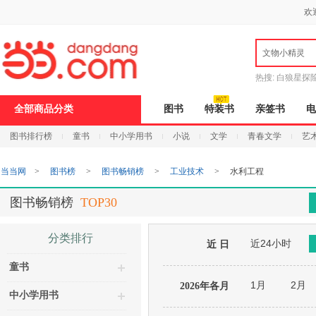
新
欢
窗
口
打
文物小精灵
开
无
障
热搜:
白狼星探
碍
说
全部商品分类
图书
特装书
亲签书
电
明
页
图书排行榜
童书
中小学用书
小说
文学
青春文学
艺
面,
按
Ctrl
当当网
>
图书榜
>
图书畅销榜
>
工业技术
>
水利工程
加
波
浪
图书畅销榜
TOP30
键
打
开
分类排行
近24小时
导
近 日
盲
童书
模
式
1月
2月
2026年各月
中小学用书