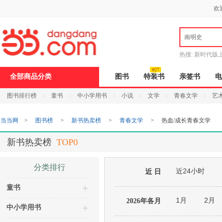
新
欢
窗
口
打
南明史
开
无
障
热搜:
新时代版
碍
邮
说
全部商品分类
图书
特装书
亲签书
电
明
页
图书排行榜
童书
中小学用书
小说
文学
青春文学
艺
面,
按
Ctrl
当当网
>
图书榜
>
新书热卖榜
>
青春文学
>
热血/成长青春文学
加
波
浪
新书热卖榜
TOP0
键
打
开
分类排行
近24小时
导
近 日
盲
童书
模
式
1月
2月
2026年各月
中小学用书