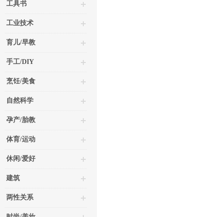
工具书
工业技术
育儿/早教
手工/DIY
烹饪/美食
自然科学
孕产/胎教
体育/运动
休闲/爱好
建筑
两性关系
时尚/美妆