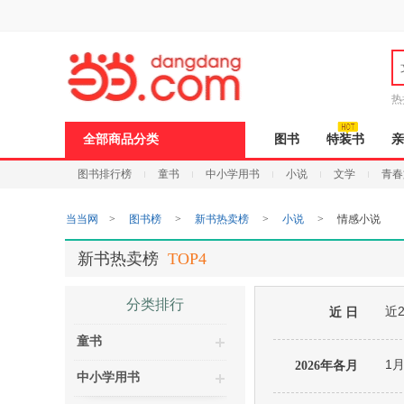
新
窗
口
打
开
无
障
热
碍
说
全部商品分类
图书
特装书
亲
明
页
图书排行榜
童书
中小学用书
小说
文学
青春
面,
按
Ctrl
当当网
>
图书榜
>
新书热卖榜
>
小说
>
情感小说
加
波
浪
新书热卖榜
TOP4
键
打
开
分类排行
近
导
近 日
盲
童书
模
式
1
2026年各月
中小学用书