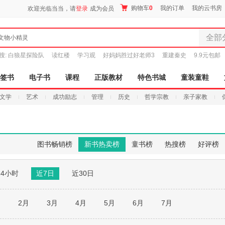
购物车
0
我的订单
我的云书房
欢迎光临当当，请
登录
成为会员
全部
文物小精灵
全部分
搜:
白狼星探险队
读红楼
学习观
好妈妈胜过好老师3
重建秦史
9.9元包邮
尾品汇
图书
签书
电子书
课程
正版教材
特色书城
童装童鞋
电子书
文学
艺术
成功励志
管理
历史
哲学宗教
亲子家教
音像
影视
时尚美
母婴用
图书畅销榜
新书热卖榜
童书榜
热搜榜
好评榜
玩具
孕婴服
24小时
近7日
近30日
童装童
家居日
家具装
月
2月
3月
4月
5月
6月
7月
服装
鞋