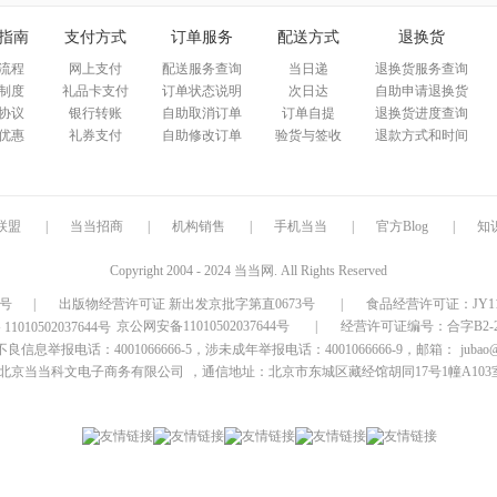
指南
支付方式
订单服务
配送方式
退换货
流程
网上支付
配送服务查询
当日递
退换货服务查询
制度
礼品卡支付
订单状态说明
次日达
自助申请退换货
协议
银行转账
自助取消订单
订单自提
退换货进度查询
优惠
礼券支付
自助修改订单
验货与签收
退款方式和时间
联盟
|
当当招商
|
机构销售
|
手机当当
|
官方Blog
|
知
Copyright 2004 - 2024 当当网. All Rights Reserved
9号
|
出版物经营许可证 新出发京批字第直0673号
|
食品经营许可证：JY1110
京公网安备11010502037644号
|
经营许可证编号：合字B2-20
信息举报电话：4001066666-5，涉未成年举报电话：4001066666-9，邮箱：
jubao
北京当当科文电子商务有限公司
，通信地址：北京市东城区藏经馆胡同17号1幢A103