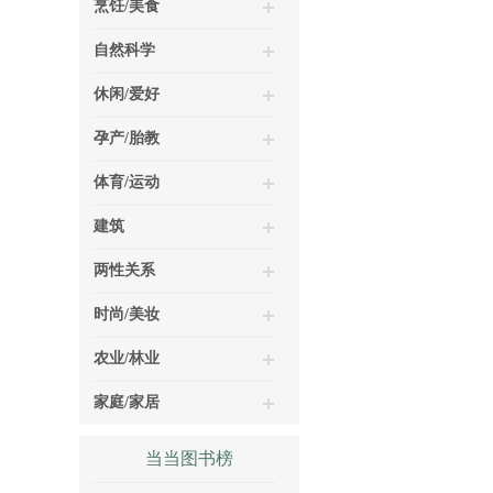
烹饪/美食
自然科学
休闲/爱好
孕产/胎教
体育/运动
建筑
两性关系
时尚/美妆
农业/林业
家庭/家居
当当图书榜