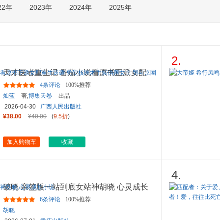
22年
2023年
2024年
2025年
箱包皮
手表饰
运动户
汽车用
食品
2.
手机通
天才医者重生记 番茄小说看原书正派女配
数码影
重生逆袭 凭硬核医术手撕
...
4条评论
100%推荐
电脑办
灿蓝
著,
博集天卷
出品
大家电
2026-04-30
广西人民出版社
家用电
¥38.00
¥40.00
(
9.5折
)
加入购物车
收藏
4.
破晓 亲签版一站到底女站神胡晓 心灵成长
小说
6条评论
100%推荐
胡晓