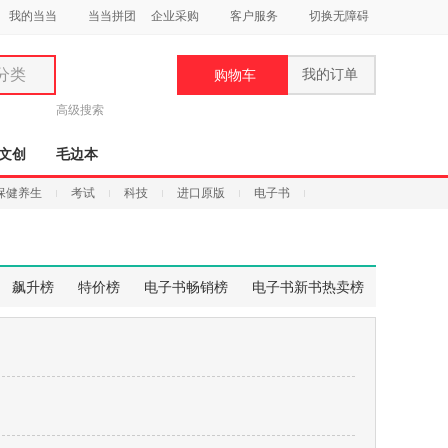
我的当当
当当拼团
企业采购
客户服务
切换无障碍
分类
我的订单
购物车
类
高级搜索
文创
毛边本
保健养生
考试
科技
进口原版
电子书
妆
品
飙升榜
特价榜
电子书畅销榜
电子书新书热卖榜
饰
鞋
用
饰