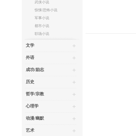
武侠小说
惊悚/恐怖小说
军事小说
都市小说
职场小说
文学
外语
成功/励志
历史
哲学/宗教
心理学
动漫/幽默
艺术