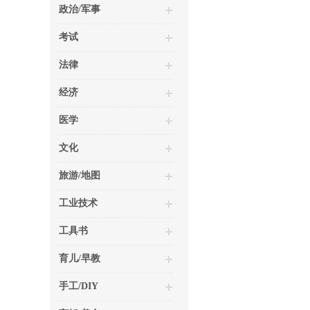
政治/军事
考试
法律
经济
医学
文化
旅游/地图
工业技术
工具书
育儿/早教
手工/DIY