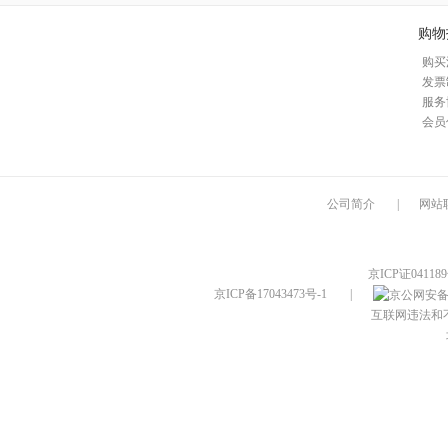
购物
购买
发票
服务
会员
公司简介
|
网站
京ICP证04118
京ICP备17043473号-1
|
互联网违法和不良