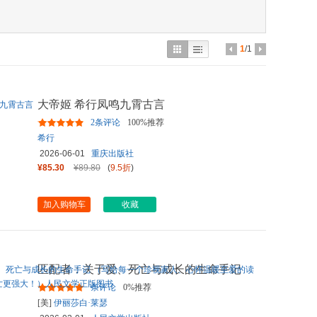
具
品
外
1
/1
品
讯
大帝姬 希行凤鸣九霄古言
音
2条评论
100%推荐
公
希行
2026-06-01
重庆出版社
器
¥85.30
¥89.80
(
9.5折
)
加入购物车
收藏
匹配者：关于爱、死亡与成长的生命手记
（写给每一个珍视家人、心
...
条评论
0%推荐
[美]
伊丽莎白·莱瑟