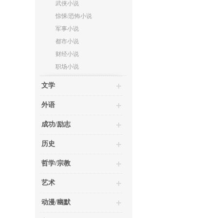
武侠小说
惊悚/恐怖小说
军事小说
都市小说
财经小说
职场小说
文学
外语
成功/励志
历史
哲学/宗教
艺术
动漫/幽默