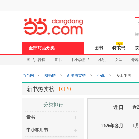
新
窗
口
打
开
无
障
热
碍
说
全部商品分类
图书
特装书
亲
明
页
图书排行榜
童书
中小学用书
小说
文学
青春
面,
按
Ctrl
当当网
>
图书榜
>
新书热卖榜
>
小说
>
乡土小说
加
波
浪
新书热卖榜
TOP0
键
打
开
分类排行
近
导
近 日
盲
童书
模
式
1
2026年各月
中小学用书