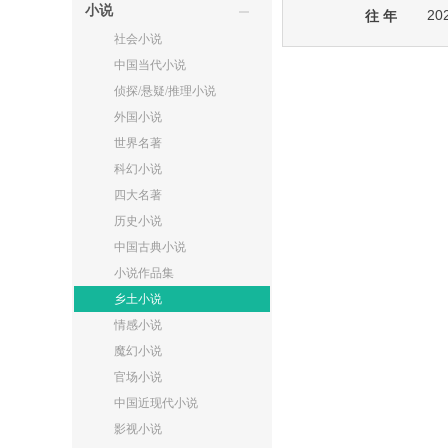
小说
20
往 年
社会小说
中国当代小说
侦探/悬疑/推理小说
外国小说
世界名著
科幻小说
四大名著
历史小说
中国古典小说
小说作品集
乡土小说
情感小说
魔幻小说
官场小说
中国近现代小说
影视小说