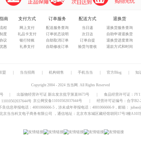
指南
支付方式
订单服务
配送方式
退换货
流程
网上支付
配送服务查询
当日递
退换货服务查询
制度
礼品卡支付
订单状态说明
次日达
自助申请退换货
协议
银行转账
自助取消订单
订单自提
退换货进度查询
优惠
礼券支付
自助修改订单
验货与签收
退款方式和时间
联盟
|
当当招商
|
机构销售
|
手机当当
|
官方Blog
|
知
Copyright 2004 - 2024 当当网. All Rights Reserved
9号
|
出版物经营许可证 新出发京批字第直0673号
|
食品经营许可证：JY1110
京公网安备11010502037644号
|
经营许可证编号：合字B2-20
信息举报电话：4001066666-5，涉未成年举报电话：4001066666-9，邮箱：
jubao
北京当当科文电子商务有限公司
，通信地址：北京市东城区藏经馆胡同17号1幢A103