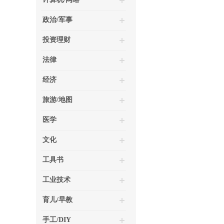
政治/军事
投资理财
法律
经济
旅游/地图
医学
文化
工具书
工业技术
育儿/早教
手工/DIY