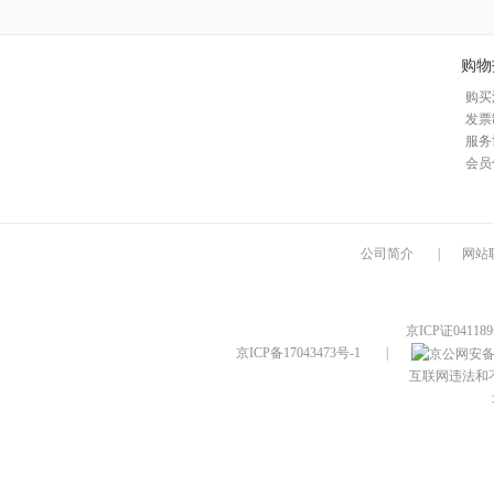
购物
购买
发票
服务
会员
公司简介
|
网站
京ICP证04118
京ICP备17043473号-1
|
互联网违法和不良