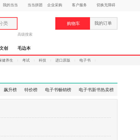
我的当当
当当拼团
企业采购
客户服务
切换无障碍
分类
我的订单
购物车
类
高级搜索
文创
毛边本
保健养生
考试
科技
进口原版
电子书
妆
品
飙升榜
特价榜
电子书畅销榜
电子书新书热卖榜
饰
鞋
用
饰