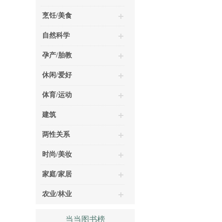
烹饪/美食
自然科学
孕产/胎教
休闲/爱好
体育/运动
建筑
两性关系
时尚/美妆
家庭/家居
农业/林业
当当图书榜