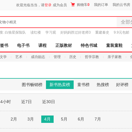
购物车
0
我的订单
我的云书房
欢迎光临当当，请
登录
成为会员
全部
文物小精灵
全部分
搜:
白狼星探险队
读红楼
学习观
好妈妈胜过好老师3
重建秦史
9.9元包邮
尾品汇
图书
签书
电子书
课程
正版教材
特色书城
童装童鞋
电子书
文学
艺术
成功励志
管理
历史
哲学宗教
亲子家教
音像
影视
时尚美
母婴用
图书畅销榜
新书热卖榜
童书榜
热搜榜
好评榜
玩具
孕婴服
24小时
近7日
近30日
童装童
家居日
家具装
月
2月
3月
4月
5月
6月
7月
服装
鞋