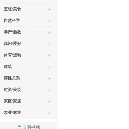
烹饪/美食
自然科学
孕产/胎教
休闲/爱好
体育/运动
建筑
两性关系
时尚/美妆
家庭/家居
农业/林业
当当图书榜