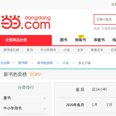
新
欢
窗
口
打
文物小精灵
开
无
障
热搜:
白狼星探
碍
说
全部商品分类
图书
特装书
亲签书
电
明
页
图书排行榜
童书
中小学用书
小说
文学
青春文学
艺
面,
按
Ctrl
当当网
>
图书榜
>
新书热卖榜
>
小说
>
乡土小说
加
波
浪
新书热卖榜
TOP0
键
打
开
分类排行
近24小时
导
近 日
盲
童书
模
式
1月
2月
2026年各月
中小学用书