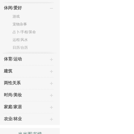
休闲/爱好
游戏
宠物杂事
占卜/手相/算命
运程/风水
日历/台历
体育/运动
建筑
两性关系
时尚/美妆
家庭/家居
农业/林业