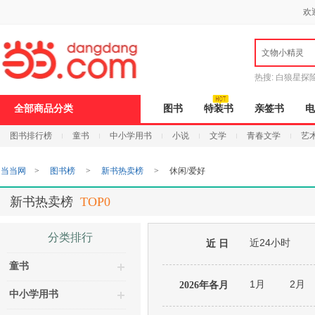
新
欢
窗
口
打
文物小精灵
开
无
障
热搜:
白狼星探
碍
说
全部商品分类
图书
特装书
亲签书
电
明
页
图书排行榜
童书
中小学用书
小说
文学
青春文学
艺
面,
按
Ctrl
当当网
>
图书榜
>
新书热卖榜
>
休闲/爱好
加
波
浪
新书热卖榜
TOP0
键
打
开
分类排行
近24小时
导
近 日
盲
童书
模
式
1月
2月
2026年各月
中小学用书