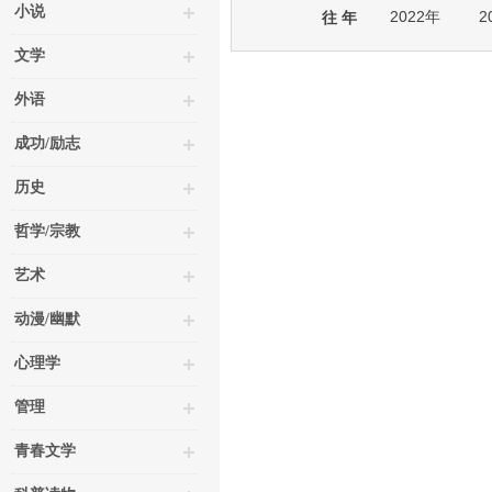
小说
2022年
2
往 年
文学
外语
成功/励志
历史
哲学/宗教
艺术
动漫/幽默
心理学
管理
青春文学