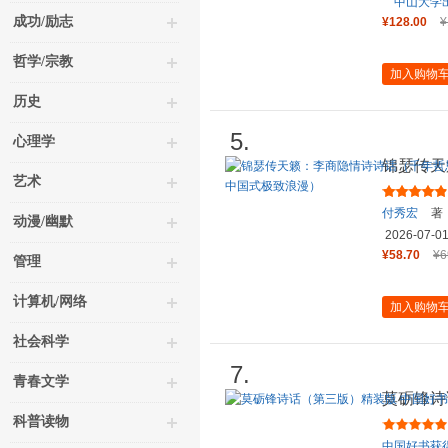
中山大学
成功/励志
¥128.00
¥
哲学/宗教
加入购物
历史
5.
心理学
锦瑟传天
艺术
在，锦瑟
付秀宏
著
动漫/幽默
2026-07-0
¥58.70
¥6
管理
计算机/网络
加入购物
社会科学
7.
青春文学
莫砺锋诗
得者莫砺
科普读物
中国好书获