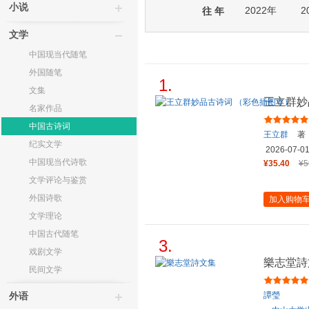
小说
2022年
2
往 年
文学
中国现当代随笔
外国随笔
1.
文集
王立群妙
名家作品
中国古诗词
王立群
著
纪实文学
2026-07-0
中国现当代诗歌
¥35.40
¥5
文学评论与鉴赏
外国诗歌
加入购物
文学理论
中国古代随笔
3.
戏剧文学
樂志堂詩
民间文学
譚瑩
外语