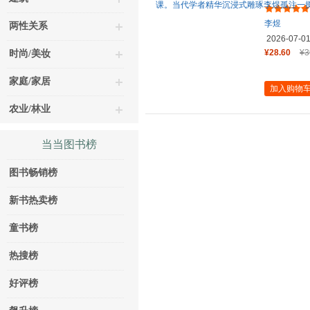
李煜的缱
李煜
两性关系
2026-07-0
¥28.60
¥3
时尚/美妆
家庭/家居
加入购物
农业/林业
当当图书榜
图书畅销榜
新书热卖榜
童书榜
热搜榜
好评榜