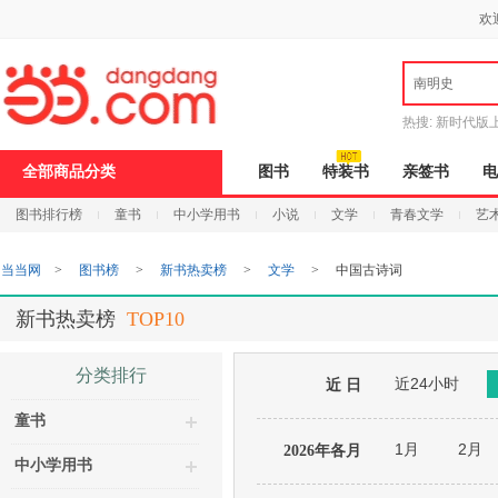
新
欢
窗
口
打
南明史
开
无
障
热搜:
新时代版
碍
邮
说
全部商品分类
图书
特装书
亲签书
电
明
页
图书排行榜
童书
中小学用书
小说
文学
青春文学
艺
面,
按
Ctrl
当当网
>
图书榜
>
新书热卖榜
>
文学
>
中国古诗词
加
波
浪
新书热卖榜
TOP10
键
打
开
分类排行
近24小时
导
近 日
盲
童书
模
式
1月
2月
2026年各月
中小学用书