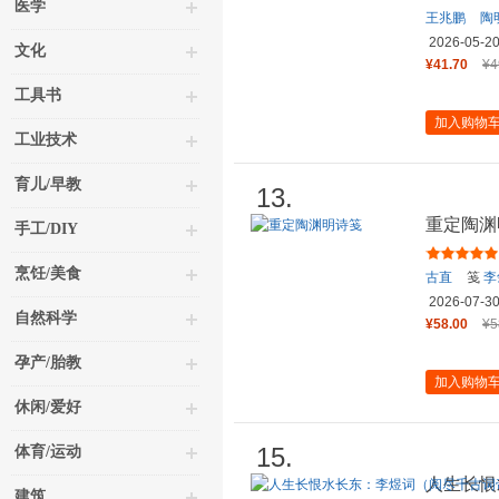
医学
王兆鹏
陶
2026-05-2
文化
¥41.70
¥4
工具书
加入购物
工业技术
育儿/早教
13.
重定陶渊
手工/DIY
烹饪/美食
古直
笺
李
2026-07-3
自然科学
¥58.00
¥5
孕产/胎教
加入购物
休闲/爱好
15.
体育/运动
人生长恨
建筑