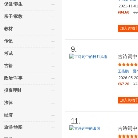
保健/养生
人生证诗境
2021-11-0
¥84.60
¥8
亲子/家教
加入购物
教材
传记
9.
考试
古诗词中
古籍
王兆鹏
夏
政治/军事
2026-05-2
¥67.20
¥7
投资理财
加入购物
法律
经济
11.
旅游/地图
古诗词中