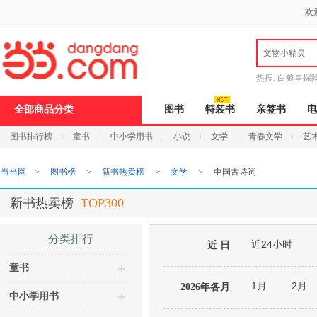
新
欢
窗
口
打
文物小精灵
开
无
障
热搜:
白狼星探
碍
说
全部商品分类
图书
特装书
亲签书
电
明
页
图书排行榜
童书
中小学用书
小说
文学
青春文学
艺
面,
按
Ctrl
当当网
>
图书榜
>
新书热卖榜
>
文学
>
中国古诗词
加
波
浪
新书热卖榜
TOP300
键
打
开
分类排行
近24小时
导
近 日
盲
童书
模
式
1月
2月
2026年各月
中小学用书