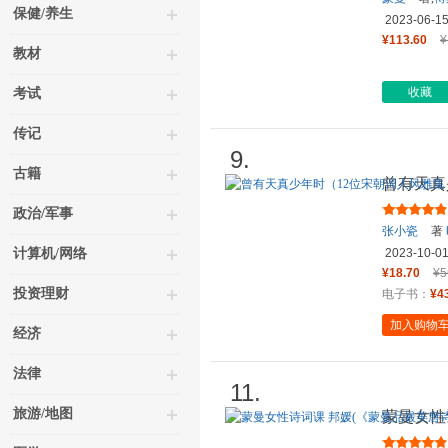
保健/养生
2023-06-1
¥113.60
¥
教材
收藏
考试
传记
9.
古籍
曾有天真
再现宋词
政治/军事
张小瓷
著
计算机/网络
2023-10-0
¥18.70
¥5
投资理财
电子书：
¥4
加入购物
经济
法律
11.
旅游/地图
蒙曼女性
之后，中