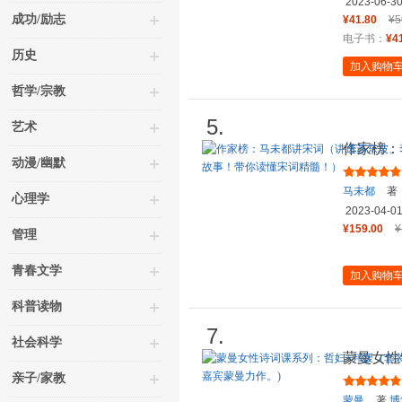
2023-06-3
成功/励志
¥41.80
¥5
电子书：
¥4
历史
加入购物
哲学/宗教
5.
艺术
作家榜：
动漫/幽默
清照、辛
马未都
著
心理学
2023-04-0
¥159.00
¥
管理
青春文学
加入购物
科普读物
7.
社会科学
蒙曼女性
册，《蒙
亲子/家教
蒙曼
著,
博