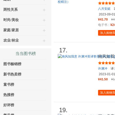
（汇聚词
八月安妮
两性关系
2023-09-0
¥41.70
¥4
时尚/美妆
电子书：
¥2
家庭/家居
加入购物
农业/林业
17.
当当图书榜
南风知我
套装
图书畅销榜
许渊冲
译
新书热卖榜
2023-01-0
¥41.50
¥1
童书榜
加入购物
热搜榜
好评榜
19.