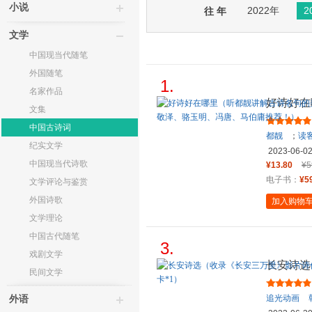
小说
2022年
2
往 年
文学
中国现当代随笔
外国随笔
1.
名家作品
好诗好在
文集
妙诗意！
中国古诗词
都靓
；
读
纪实文学
2023-06-0
中国现当代诗歌
¥13.80
¥5
电子书：
¥5
文学评论与鉴赏
外国诗歌
加入购物
文学理论
中国古代随笔
3.
戏剧文学
长安诗选
民间文学
作，42
追光动画
外语