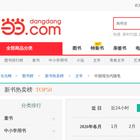
新
欢
窗
口
打
南明史
开
无
障
热搜:
新时代版
碍
邮
说
全部商品分类
图书
特装书
亲签书
电
明
页
图书排行榜
童书
中小学用书
小说
文学
青春文学
艺
面,
按
Ctrl
当当网
>
图书榜
>
新书热卖榜
>
文学
>
中国现当代随笔
加
波
浪
新书热卖榜
TOP50
键
打
开
分类排行
近24小时
导
近 日
盲
童书
模
式
1月
2月
2026年各月
中小学用书