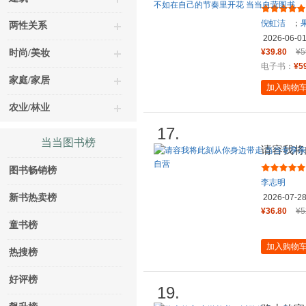
句书签及
倪虹洁
；
两性关系
2026-06-0
¥39.80
¥5
时尚/美妆
电子书：
¥5
家庭/家居
加入购物
农业/林业
17.
当当图书榜
请容我将
版 中文
图书畅销榜
李志明
新书热卖榜
2026-07-2
¥36.80
¥5
童书榜
加入购物
热搜榜
好评榜
19.