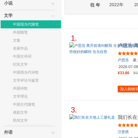
小说
2022年
2
往 年
文学
中国现当代随笔
外国随笔
1.
文集
卢思浩 
名家作品
新增10
中国古诗词
卢思浩
著,
纪实文学
2026-07-0
中国现当代诗歌
¥33.80
¥5
文学评论与鉴赏
外国诗歌
加入购物
文学理论
中国古代随笔
3.
戏剧文学
我们长在
民间文学
汪曾祺
外语