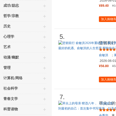
2026-06-0
成功/励志
¥89.40
¥1
哲学/宗教
加入购物
历史
5.
心理学
坚韧前行
艺术
发的心路
俞敏洪
；
动漫/幽默
2026-06-0
¥56.80
¥5
管理
计算机/网络
加入购物
社会科学
7.
青春文学
草尖上的
后，国民
科普读物
余秀华
著