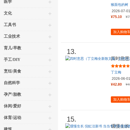
医学
猴面包的树
2026-07-0
文化
¥75.10
¥7
工具书
加入购物
工业技术
育儿/早教
13.
四时意思
手工/DIY
写作集大
烹饪/美食
丁立梅
2026-06-0
自然科学
¥42.80
¥4
孕产/胎教
加入购物
休闲/爱好
15.
体育/运动
缓慢生长
建筑