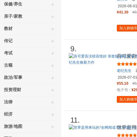
保健/养生
2026-06-0
¥41.30
¥5
亲子/家教
加入购物
教材
传记
9.
考试
吾可爱吾
签绘 当
古籍
老纪先生
政治/军事
2026-07-0
¥55.10
¥5
投资理财
电子书：
¥2
加入购物
法律
经济
11.
旅游/地图
世界是用
者猴面包