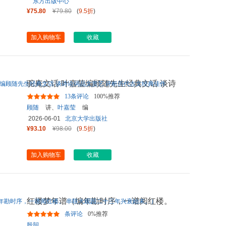
东方出版中心
¥75.80
¥79.80
(
9.5折
)
加入购物车
收藏
驼庵文话 叶嘉莹编顾随先生经典文话 谈诗
论词品文赏艺 评析历代古
...
13条评论
100%推荐
顾随
讲、
叶嘉莹
编
2026-06-01
北京大学出版社
¥93.10
¥98.00
(
9.5折
)
加入购物车
收藏
红楼梦年谱（编年勘时序，一谱阅红楼。
串联大观园二十三年兴衰始
...
条评论
0%推荐
殷韶