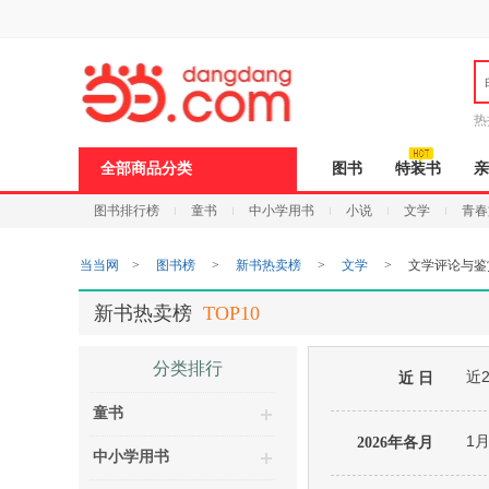
新
窗
口
打
开
无
障
热
碍
说
全部商品分类
图书
特装书
亲
明
页
图书排行榜
童书
中小学用书
小说
文学
青春
面,
按
Ctrl
当当网
>
图书榜
>
新书热卖榜
>
文学
>
文学评论与鉴
加
波
浪
新书热卖榜
TOP10
键
打
开
分类排行
近
导
近 日
盲
童书
模
式
1
2026年各月
中小学用书