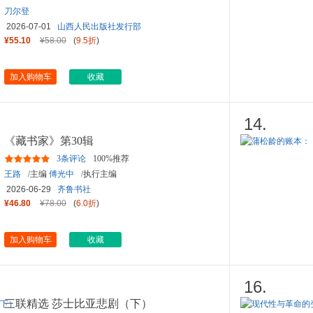
刀尔登
2026-07-01
山西人民出版社发行部
¥55.10
¥58.00
(
9.5折
)
加入购物车
收藏
14.
《藏书家》第30辑
3条评论
100%推荐
王路
/主编
傅光中
/执行主编
2026-06-29
齐鲁书社
¥46.80
¥78.00
(
6.0折
)
加入购物车
收藏
16.
三联精选 莎士比亚悲剧（下）