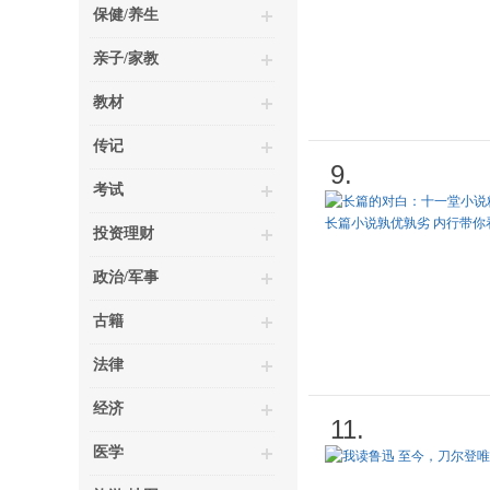
保健/养生
亲子/家教
教材
传记
9.
考试
投资理财
政治/军事
古籍
法律
经济
11.
医学