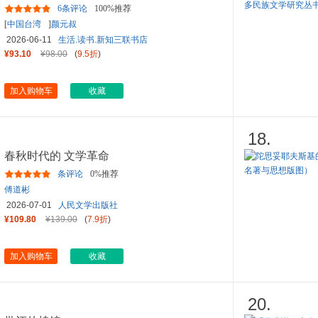
6条评论
100%推荐
[
中国台湾
]
颜元叔
2026-06-11
生活.读书.新知三联书店
¥93.10
¥98.00
(
9.5折
)
加入购物车
收藏
18.
春秋时代的 文学革命
条评论
0%推荐
傅道彬
2026-07-01
人民文学出版社
¥109.80
¥139.00
(
7.9折
)
加入购物车
收藏
20.