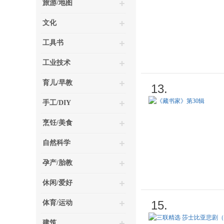
旅游/地图
文化
工具书
工业技术
育儿/早教
13.
手工/DIY
烹饪/美食
自然科学
孕产/胎教
休闲/爱好
15.
体育/运动
建筑