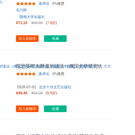
民间文学学术史研究（多元
...
条评论
0%推荐
毛巧晖
暨南大学出版社
¥71.10
¥90.00
(
7.9折
)
加入购物车
收藏
陀思妥耶夫斯基的读法（俄国文学研究大
家刘文飞最新文学随笔，读
...
条评论
0%推荐
2026-07-01
北京十月文艺出版社
¥49.40
¥52.00
(
9.5折
)
加入购物车
收藏