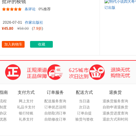
批评的棱镜
条评论
0%推荐
2026-07-01
作家出版社
¥45.80
¥58.00
(
7.9折
)
加入购物车
收藏
指南
支付方式
订单服务
配送方式
退换货
流程
网上支付
配送服务查询
当日递
退换货服务查询
制度
礼品卡支付
订单状态说明
次日达
自助申请退换货
协议
银行转账
自助取消订单
订单自提
退换货进度查询
优惠
礼券支付
自助修改订单
验货与签收
退款方式和时间