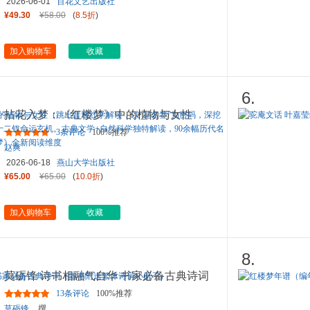
2026-06-01
百花文艺出版社
¥49.30
¥58.00
(
8.5折
)
加入购物车
收藏
6.
拈花入梦：《红楼梦》中的植物与女性
（跳出普通红学解读，以“花
...
3条评论
100%推荐
赵爽
2026-06-18
燕山大学出版社
¥65.00
¥65.00
(
10.0折
)
加入购物车
收藏
8.
莫砺锋 诗书相融气自华 书家必备古典诗词
（随书附送繁体诗词小册
...
13条评论
100%推荐
莫砺锋
撰