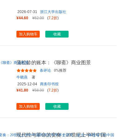
2026-07-31
浙江大学出版社
¥44.60
¥62.00
(
7.2折
)
加入购物车
收藏
蒲松龄的账本：《聊斋》商业图景
条评论
0%推荐
牛晓燕
著
2025-12-04
商务印书馆
¥41.80
¥58.00
(
7.2折
)
加入购物车
收藏
现代性与革命的变奏：20世纪上半叶中国