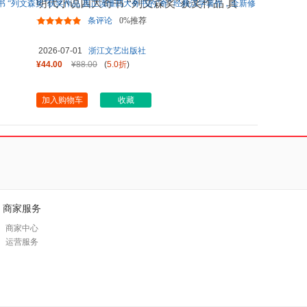
明代小说四大奇书 “列文森奖”获奖作品 真
正读懂四大奇书的“奇
...
条评论
0%推荐
2026-07-01
浙江文艺出版社
¥44.00
¥88.00
(
5.0折
)
加入购物车
收藏
商家服务
商家中心
运营服务