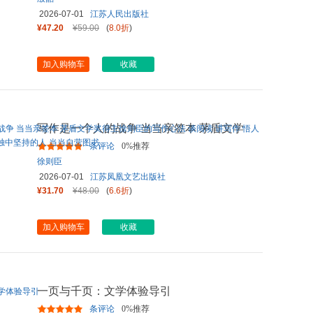
2026-07-01
江苏人民出版社
¥47.20
¥59.00
(
8.0折
)
加入购物车
收藏
写作是一个人的战争 当当亲签本 茅盾文学
奖得主徐则臣的写作心法
...
条评论
0%推荐
徐则臣
2026-07-01
江苏凤凰文艺出版社
¥31.70
¥48.00
(
6.6折
)
加入购物车
收藏
一页与千页：文学体验导引
条评论
0%推荐