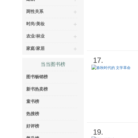
两性关系
时尚/美妆
农业/林业
家庭/家居
17.
当当图书榜
图书畅销榜
新书热卖榜
童书榜
热搜榜
好评榜
19.