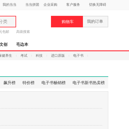
我的当当
当当拼团
企业采购
客户服务
切换无障碍
分类
我的订单
购物车
类
9元包邮
高级搜索
文创
毛边本
保健养生
考试
科技
进口原版
电子书
妆
品
飙升榜
特价榜
电子书畅销榜
电子书新书热卖榜
饰
鞋
用
饰