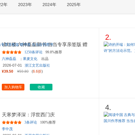
22年
2023年
2024年
2025年
箱包皮
手表饰
运动户
汽车用
食品
2.
手机通
读红楼 六神磊磊新书 当当专享亲签版 赠
数码影
书签 当当自营图书
1250条评论
99.8%推荐
电脑办
六神磊磊
；
果麦文化
出品
大家电
2026-07-01
浙江文艺出版社
家用电
¥39.50
¥59.80
(
6.6折
)
加入购物车
收藏
4.
天寒梦泽深：浮世西门庆
3条评论
100%推荐
李中茂