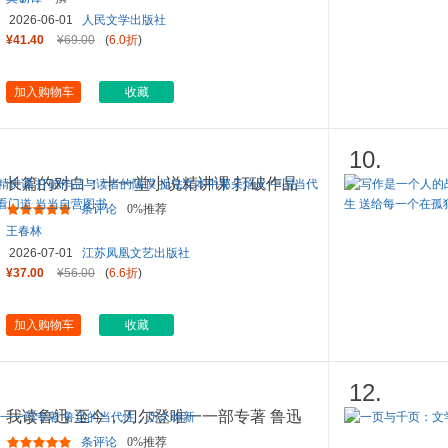
2026-06-01
人民文学出版社
¥41.40
¥69.00
(
6.0折
)
加入购物车
收藏
10.
长篇的对白：十一堂小说精讲课 打破作品
与读者的隔膜 捉住文本中
...
条评论
0%推荐
王春林
2026-07-01
江苏凤凰文艺出版社
¥37.00
¥56.00
(
6.6折
)
加入购物车
收藏
12.
我读鲁迅 至今，刀尔登唯一一部专著 鲁迅
的当代性，历久弥新
条评论
0%推荐