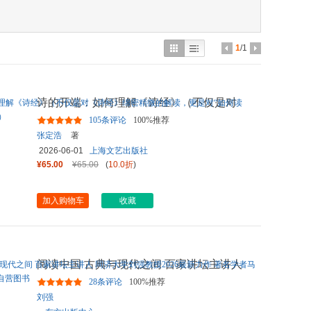
具
品
外
1
/1
品
讯
诗的开端：如何理解《诗经》（不仅是对
音
《诗经》绵密精微的解读，
...
105条评论
100%推荐
公
张定浩
著
2026-06-01
上海文艺出版社
器
¥65.00
¥65.00
(
10.0折
)
加入购物车
收藏
阅读中国 古典与现代之间 百家讲坛主讲人
同济大学刘强教授2026最
...
28条评论
100%推荐
刘强