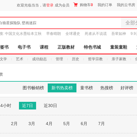
购物车
0
我的订单
我的云书房
欢迎光临当当，请
登录
成为会员
全部
白狼星探险队 壁画迷踪
全部分
搜:
中国文化水墨绘本立秋
早春晴朗
全球通史
死者从不说谎
吾辈如神
9.
尾品汇
图书
签书
电子书
课程
正版教材
特色书城
童装童鞋
电子书
文学
艺术
成功励志
管理
历史
哲学宗教
亲子家教
音像
影视
赏
时尚美
母婴用
图书畅销榜
新书热卖榜
童书榜
热搜榜
好评榜
玩具
孕婴服
24小时
近7日
近30日
童装童
家居日
家具装
月
2月
3月
4月
5月
6月
7月
服装
鞋