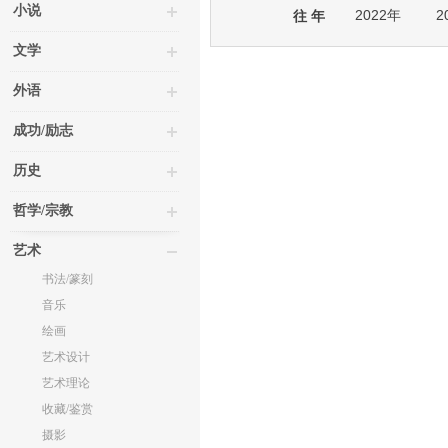
小说
2022年
2
往 年
文学
外语
成功/励志
历史
哲学/宗教
艺术
书法/篆刻
音乐
绘画
艺术设计
艺术理论
收藏/鉴赏
摄影