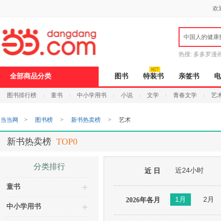
新
欢
窗
口
打
中国人的健康
开
无
障
热搜:
多多罗漫
碍
说
全部商品分类
图书
特装书
亲签书
电
明
页
图书排行榜
童书
中小学用书
小说
文学
青春文学
艺
面,
按
Ctrl
当当网
>
图书榜
>
新书热卖榜
>
艺术
加
波
浪
新书热卖榜
TOP0
键
打
开
分类排行
近24小时
导
近 日
盲
童书
模
式
1月
2月
2026年各月
中小学用书