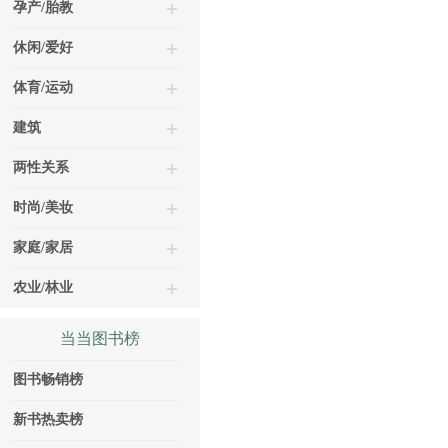
孕产/胎教
休闲/爱好
体育/运动
建筑
两性关系
时尚/美妆
家庭/家居
农业/林业
当当图书榜
图书畅销榜
新书热卖榜