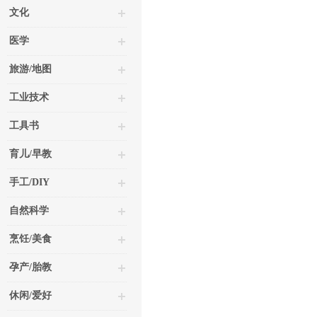
文化
医学
旅游/地图
工业技术
工具书
育儿/早教
手工/DIY
自然科学
烹饪/美食
孕产/胎教
休闲/爱好