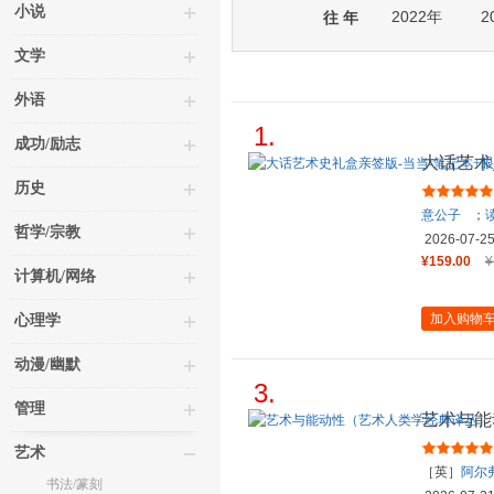
小说
2022年
2
往 年
文学
外语
1.
成功/励志
大话艺术
+飞机盒
历史
意公子
；
哲学/宗教
2026-07-2
¥159.00
¥
计算机/网络
加入购物
心理学
动漫/幽默
3.
管理
艺术与能
艺术
［英］
阿尔
书法/篆刻