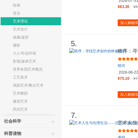
2026-07-3
绘画
¥63.30
¥8
音乐
艺术理论
加入购物
艺术设计
收藏/鉴赏
5.
摄影
秩序：寻
小人书/连环画
影视/媒体艺术
错河
世界各国艺术概况
2026-06-2
工艺美术
¥75.10
¥7
戏剧艺术/舞台艺术
艺术舞蹈
加入购物
建筑艺术
民间艺术
7.
社会科学
艺术人生
谢娟 著 
科普读物
谢娟