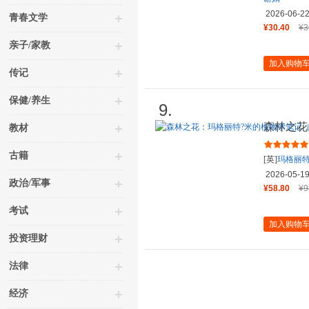
2026-06-2
青春文学
¥30.40
¥3
亲子/家教
加入购物
传记
保健/养生
9.
森林之花
教材
年15次雨
古籍
[英]
玛格丽
2026-05-1
政治/军事
¥58.80
¥9
考试
加入购物
投资理财
法律
经济