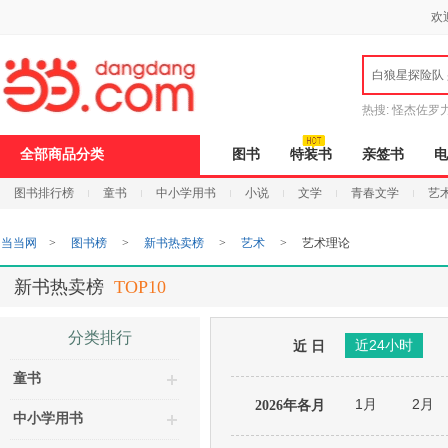
新
欢
窗
口
打
白狼星探险队
开
无
障
热搜:
怪杰佐罗
碍
说
全部商品分类
图书
特装书
亲签书
电
明
页
图书排行榜
童书
中小学用书
小说
文学
青春文学
艺
面,
按
Ctrl
当当网
>
图书榜
>
新书热卖榜
>
艺术
>
艺术理论
加
波
浪
新书热卖榜
TOP10
键
打
开
分类排行
近24小时
导
近 日
盲
童书
模
式
1月
2月
2026年各月
中小学用书