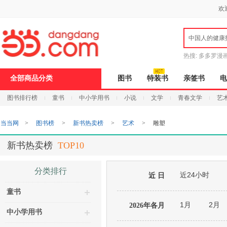
新
欢
窗
口
打
中国人的健康
开
无
障
热搜:
多多罗漫
碍
说
全部商品分类
图书
特装书
亲签书
电
明
页
图书排行榜
童书
中小学用书
小说
文学
青春文学
艺
面,
按
Ctrl
当当网
>
图书榜
>
新书热卖榜
>
艺术
>
雕塑
加
波
浪
新书热卖榜
TOP10
键
打
开
分类排行
近24小时
导
近 日
盲
童书
模
式
1月
2月
2026年各月
中小学用书