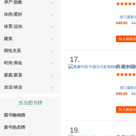
彩塑
孕产/胎教
休闲/爱好
浙江摄影
¥49.00
¥6
体育/运动
建筑
加入购物
两性关系
17.
时尚/美妆
典藏中国
彩塑
家庭/家居
农业/林业
浙江摄影
¥49.00
¥6
当当图书榜
加入购物
图书畅销榜
新书热卖榜
19.