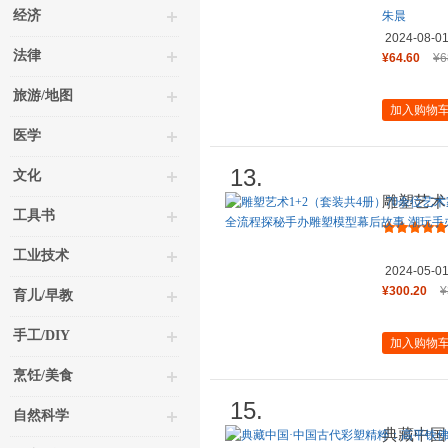
经济
朱晨
2024-08-0
法律
¥64.60
¥6
旅游/地图
加入购物
医学
13.
文化
雕塑艺术
工具书
超200
工业技术
2024-05-0
¥300.20
¥
育儿/早教
手工/DIY
加入购物
烹饪/美食
15.
自然科学
典藏中国