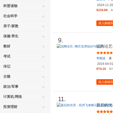
2024-11-2
科普读物
¥216.60
¥
社会科学
加入购物
亲子/家教
保健/养生
9.
说陶论艺
教材
考试
李晓波
著
2024-04-0
传记
¥74.10
¥7
古籍
加入购物
政治/军事
计算机/网络
11.
最后的光
投资理财