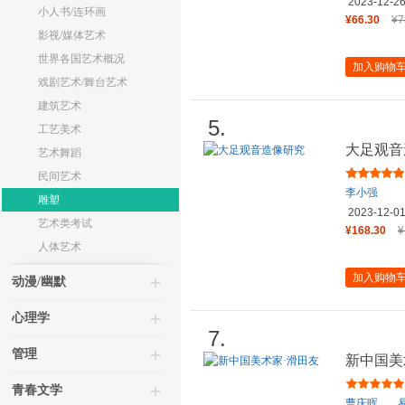
2023-12-2
小人书/连环画
¥66.30
¥7
影视/媒体艺术
世界各国艺术概况
加入购物
戏剧艺术/舞台艺术
建筑艺术
5.
工艺美术
大足观音
艺术舞蹈
民间艺术
李小强
雕塑
2023-12-0
艺术类考试
¥168.30
¥
人体艺术
加入购物
动漫/幽默
心理学
7.
管理
新中国美
青春文学
曹庆晖
、