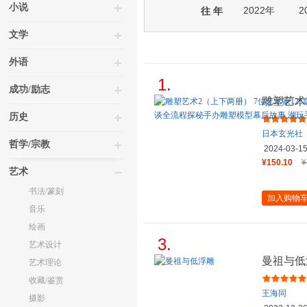
小说
2022年
2
往 年
文学
外语
1.
成功/励志
雕塑艺术
原创设计
历史
日本玄光社
哲学/宗教
2024-03-1
¥150.10
¥
艺术
书法/篆刻
加入购物
音乐
绘画
3.
艺术设计
曼祖与低
艺术理论
收藏/鉴赏
王海同
摄影