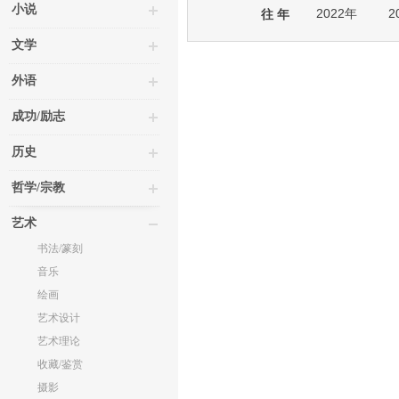
小说
2022年
2
往 年
文学
外语
成功/励志
历史
哲学/宗教
艺术
书法/篆刻
音乐
绘画
艺术设计
艺术理论
收藏/鉴赏
摄影