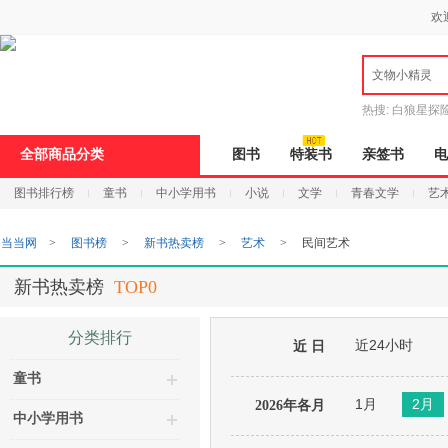
新
欢
窗
口
打
文物小精灵
开
无
障
热搜:
白狼星探
碍
说
全部商品分类
图书
特装书
亲签书
电
明
页
图书排行榜
童书
中小学用书
小说
文学
青春文学
艺
面,
按
Ctrl
当当网
>
图书榜
>
新书热卖榜
>
艺术
>
民间艺术
加
波
浪
新书热卖榜
TOP0
键
打
开
分类排行
近24小时
导
近 日
盲
童书
模
式
1月
2月
2026年各月
中小学用书