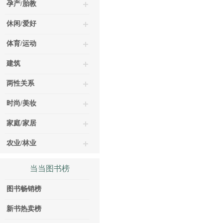
孕产/胎教
休闲/爱好
体育/运动
建筑
两性关系
时尚/美妆
家庭/家居
农业/林业
当当图书榜
图书畅销榜
新书热卖榜